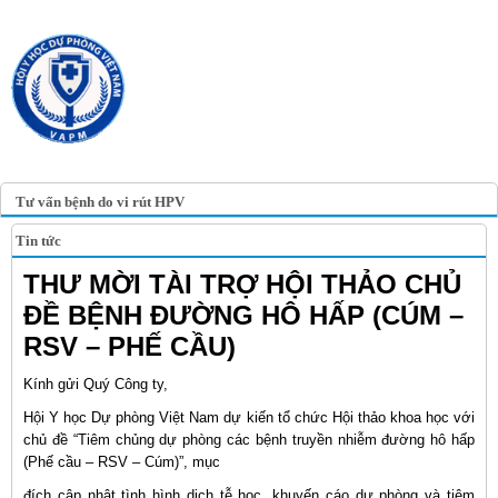
TRANG TIN ĐIỆN TỬ
HỘI Y HỌC DỰ PHÒNG
VIỆT NAM
VIETNAM ASSOCIATION OF
PREVENTIVE MEDICINE
Tư vấn bệnh do vi rút HPV
Tin tức
THƯ MỜI TÀI TRỢ HỘI THẢO CHỦ
ĐỀ BỆNH ĐƯỜNG HÔ HẤP (CÚM –
RSV – PHẾ CẦU)
Kính gửi Quý Công ty,
Hội Y học Dự phòng Việt Nam dự kiến tổ chức Hội thảo khoa học với
chủ đề “Tiêm chủng dự phòng các bệnh truyền nhiễm đường hô hấp
(Phế cầu – RSV – Cúm)”, mục
đích cập nhật tình hình dịch tễ học, khuyến cáo dự phòng và tiêm