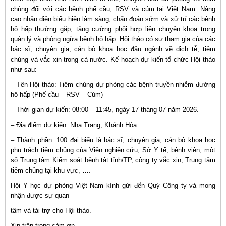
chủng đối với các bệnh phế cầu, RSV và cúm tại Việt Nam. Nâng
cao nhận diện biểu hiện lâm sàng, chẩn đoán sớm và xử trí các bệnh
hô hấp thường gặp, tăng cường phối hợp liên chuyên khoa trong
quản lý và phòng ngừa bệnh hô hấp. Hội thảo có sự tham gia của các
bác sĩ, chuyên gia, cán bộ khoa học đầu ngành về dịch tễ, tiêm
chủng và vắc xin trong cả nước. Kế hoạch dự kiến tổ chức Hội thảo
như sau:
– Tên Hội thảo: Tiêm chủng dự phòng các bệnh truyền nhiễm đường
hô hấp (Phế cầu – RSV – Cúm)
– Thời gian dự kiến: 08:00 – 11:45, ngày 17 tháng 07 năm 2026.
– Địa điểm dự kiến: Nha Trang, Khánh Hòa
– Thành phần: 100 đại biểu là bác sĩ, chuyên gia, cán bộ khoa học
phụ trách tiêm chủng của Viện nghiên cứu, Sở Y tế, bệnh viện, một
số Trung tâm Kiểm soát bệnh tật tỉnh/TP, công ty vắc xin, Trung tâm
tiêm chủng tại khu vực, ….
Hội Y học dự phòng Việt Nam kính gửi đến Quý Công ty và mong
nhận được sự quan
tâm và tài trợ cho Hội thảo.
Xin trân trọng cảm ơn.