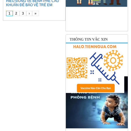
HIỂU ĐÚNG VỀ BỆNH PHẾ CẦU
KHUẨN ĐỂ BẢO VỆ TRẺ EM
1
2
3
›
»
THÔNG TIN VẮC XIN