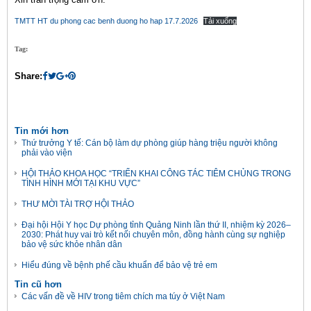
TMTT HT du phong cac benh duong ho hap 17.7.2026
Tải xuống
Tag:
Share:
Tin mới hơn
Thứ trưởng Y tế: Cán bộ làm dự phòng giúp hàng triệu người không
phải vào viện
HỘI THẢO KHOA HỌC “TRIỂN KHAI CÔNG TÁC TIÊM CHỦNG TRONG
TÌNH HÌNH MỚI TẠI KHU VỰC”
THƯ MỜI TÀI TRỢ HỘI THẢO
Đại hội Hội Y học Dự phòng tỉnh Quảng Ninh lần thứ II, nhiệm kỳ 2026–
2030: Phát huy vai trò kết nối chuyên môn, đồng hành cùng sự nghiệp
bảo vệ sức khỏe nhân dân
Hiểu đúng về bệnh phế cầu khuẩn để bảo vệ trẻ em
Tin cũ hơn
Các vấn đề về HIV trong tiêm chích ma túy ở Việt Nam