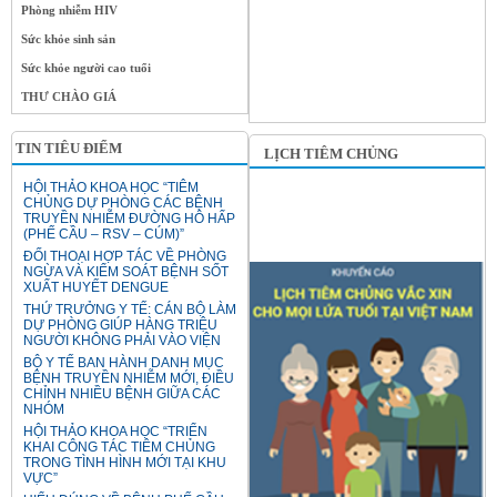
Phòng nhiễm HIV
Sức khỏe sinh sản
Sức khỏe người cao tuổi
THƯ CHÀO GIÁ
TIN TIÊU ĐIỂM
LỊCH TIÊM CHỦNG
HỘI THẢO KHOA HỌC “TIÊM
CHỦNG DỰ PHÒNG CÁC BỆNH
TRUYỀN NHIỄM ĐƯỜNG HÔ HẤP
(PHẾ CẦU – RSV – CÚM)”
ĐỐI THOẠI HỢP TÁC VỀ PHÒNG
NGỪA VÀ KIỂM SOÁT BỆNH SỐT
XUẤT HUYẾT DENGUE
THỨ TRƯỞNG Y TẾ: CÁN BỘ LÀM
DỰ PHÒNG GIÚP HÀNG TRIỆU
NGƯỜI KHÔNG PHẢI VÀO VIỆN
BỘ Y TẾ BAN HÀNH DANH MỤC
BỆNH TRUYỀN NHIỄM MỚI, ĐIỀU
CHỈNH NHIỀU BỆNH GIỮA CÁC
NHÓM
HỘI THẢO KHOA HỌC “TRIỂN
KHAI CÔNG TÁC TIÊM CHỦNG
TRONG TÌNH HÌNH MỚI TẠI KHU
VỰC”