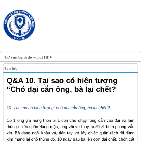
TRANG TIN ĐIỆN TỬ
HỘI Y HỌC DỰ PHÒNG
VIỆT NAM
VIETNAM ASSOCIATION OF
PREVENTIVE MEDICINE
Tư vấn bệnh do vi rút HPV
Tin tức
Q&A 10. Tại sao có hiện tượng
“Chó dại cắn ông, bà lại chết?
10. Tại sao có hiện tượng “chó dại cắn ông, bà lại chết”?
Có 1 ông già nông thôn bị 1 con chó chạy rông cắn vào đùi và làm
thủng chiếc quần đang mặc, ông vội về thay ra để đi tiêm phòng vắc
xin. Bà đang ngồi khâu vá, tiện tay vớ lấy chiếc quần rách rồi dùng
kim mạng lại chỗ thủng đó. 10 ngày sau bà lên cơn dại chết, chôn cất