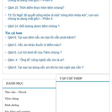
chúng ta đang mất gốc! – Phần 6
Q&A 15: Thời điểm thực hiện tiêm chủng?
TS Từ Ngữ: Bí quyết sống khỏe là một “vòng tròn khép kín”; con em
chúng ta đang mất gốc! – Phần 4
Q&A 14. Đối tượng được tiêm chủng ?
Tin cũ hơn
Q&A 9. Tại sao tiêm vắc xin dại rồi vẫn phát bệnh?
Q&A 5. Vắc xin khác thuốc ở điểm nào?
Q&A 6. Lợi ích kinh tế của Tiêm chủng ?
Q&A: 4. “ Ông tổ” công nghệ vắc xin là ai?
Q&A 8. Tại sao lại dùng vắc xin khi bị chó nghi dại cắn ?
TẠP CHÍ YHDP
DANH MỤC
Thư viện – Ebook
Tiêm chủng
Dinh dưỡng
Sức khỏe môi trường