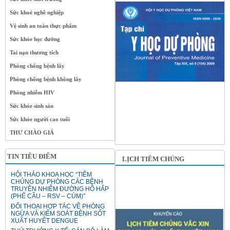
Sức khoẻ nghề nghiệp
Vệ sinh an toàn thực phẩm
Sức khỏe học đường
Tai nạn thương tích
Phòng chống bệnh lây
Phòng chống bệnh không lây
Phòng nhiễm HIV
Sức khỏe sinh sản
Sức khỏe người cao tuổi
THƯ CHÀO GIÁ
TIN TIÊU ĐIỂM
LỊCH TIÊM CHỦNG
HỘI THẢO KHOA HỌC “TIÊM
CHỦNG DỰ PHÒNG CÁC BỆNH
TRUYỀN NHIỄM ĐƯỜNG HÔ HẤP
(PHẾ CẦU – RSV – CÚM)”
ĐỐI THOẠI HỢP TÁC VỀ PHÒNG
NGỪA VÀ KIỂM SOÁT BỆNH SỐT
XUẤT HUYẾT DENGUE