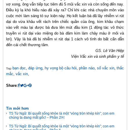
vợ xong, ông vẫn tiếp tục tiêm đủ 5 mũi vắc xin và còn sống đến nay.
Điều kỳ lạ khó hiểu nào đã xảy ra? Chỉ khi các nhà chuyên môn vào
cuộc mới làm sáng tỏ sự kiện này. Họ kết luận bà đã lây nhiễm vi rút
dại do vừa khâu vết rách trên chiếc quần của ông, kim khâu chạm
vào vết máu lại được bà đưa lên mút đầu kim (1 động tác vô thức
truyền vi rút dại vào miệng do bà đâm kim làm chảy máu ở môi và
lợi). Vậy là bà đã bị nhiễm vi rút dại 1 cách vô tình do bất cẩn dẫn
đến cái chết thương tâm.
GS. Lê Văn Hiệp
Viện Vắc xin và sinh phẩm y tế
bạn đọc
,
đáp ứng
,
hy vọng bộ câu hỏi
,
phần nào
,
số vắc xin
,
thắc
Tag:
mắc
,
vắc xin
,
Share:
Tin mới hơn
TS Từ Ngữ: Bí quyết sống khỏe là một “vòng tròn khép kín”; con em
chúng ta đang mất gốc! – Phần 2￼
TS Từ Ngữ: Bí quyết sống khỏe là một “vòng tròn khép kín”; con em