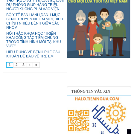
THỨ TRƯỞNG Y TẾ: CÁN BỘ LÀM
DỰ PHÒNG GIÚP HÀNG TRIỆU
NGƯỜI KHÔNG PHẢI VÀO VIỆN
BỘ Y TẾ BAN HÀNH DANH MỤC
BỆNH TRUYỀN NHIỄM MỚI, ĐIỀU
CHỈNH NHIỀU BỆNH GIỮA CÁC
NHÓM
HỘI THẢO KHOA HỌC “TRIỂN
KHAI CÔNG TÁC TIÊM CHỦNG
TRONG TÌNH HÌNH MỚI TẠI KHU
VỰC”
HIỂU ĐÚNG VỀ BỆNH PHẾ CẦU
KHUẨN ĐỂ BẢO VỆ TRẺ EM
1
2
3
›
»
THÔNG TIN VẮC XIN