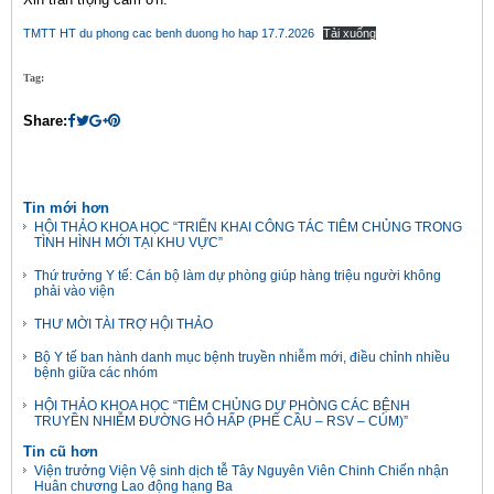
TMTT HT du phong cac benh duong ho hap 17.7.2026
Tải xuống
Tag:
Share:
Tin mới hơn
HỘI THẢO KHOA HỌC “TRIỂN KHAI CÔNG TÁC TIÊM CHỦNG TRONG
TÌNH HÌNH MỚI TẠI KHU VỰC”
Thứ trưởng Y tế: Cán bộ làm dự phòng giúp hàng triệu người không
phải vào viện
THƯ MỜI TÀI TRỢ HỘI THẢO
Bộ Y tế ban hành danh mục bệnh truyền nhiễm mới, điều chỉnh nhiều
bệnh giữa các nhóm
HỘI THẢO KHOA HỌC “TIÊM CHỦNG DỰ PHÒNG CÁC BỆNH
TRUYỀN NHIỄM ĐƯỜNG HÔ HẤP (PHẾ CẦU – RSV – CÚM)”
Tin cũ hơn
Viện trưởng Viện Vệ sinh dịch tễ Tây Nguyên Viên Chinh Chiến nhận
Huân chương Lao động hạng Ba