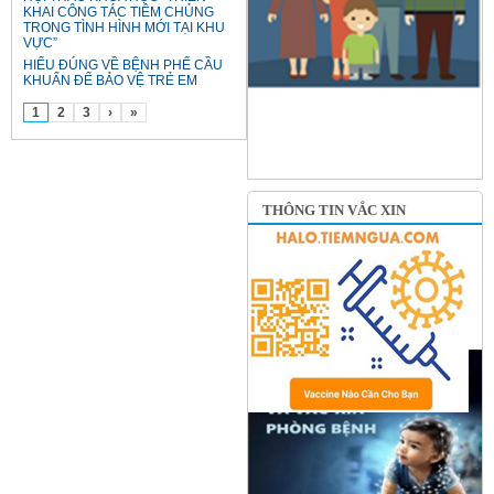
KHAI CÔNG TÁC TIÊM CHỦNG
TRONG TÌNH HÌNH MỚI TẠI KHU
VỰC”
HIỂU ĐÚNG VỀ BỆNH PHẾ CẦU
KHUẨN ĐỂ BẢO VỆ TRẺ EM
1
2
3
›
»
THÔNG TIN VẮC XIN