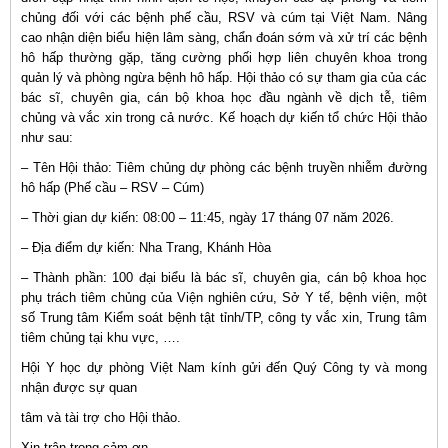
chủng đối với các bệnh phế cầu, RSV và cúm tại Việt Nam. Nâng
cao nhận diện biểu hiện lâm sàng, chẩn đoán sớm và xử trí các bệnh
hô hấp thường gặp, tăng cường phối hợp liên chuyên khoa trong
quản lý và phòng ngừa bệnh hô hấp. Hội thảo có sự tham gia của các
bác sĩ, chuyên gia, cán bộ khoa học đầu ngành về dịch tễ, tiêm
chủng và vắc xin trong cả nước. Kế hoạch dự kiến tổ chức Hội thảo
như sau:
– Tên Hội thảo: Tiêm chủng dự phòng các bệnh truyền nhiễm đường
hô hấp (Phế cầu – RSV – Cúm)
– Thời gian dự kiến: 08:00 – 11:45, ngày 17 tháng 07 năm 2026.
– Địa điểm dự kiến: Nha Trang, Khánh Hòa
– Thành phần: 100 đại biểu là bác sĩ, chuyên gia, cán bộ khoa học
phụ trách tiêm chủng của Viện nghiên cứu, Sở Y tế, bệnh viện, một
số Trung tâm Kiểm soát bệnh tật tỉnh/TP, công ty vắc xin, Trung tâm
tiêm chủng tại khu vực, ….
Hội Y học dự phòng Việt Nam kính gửi đến Quý Công ty và mong
nhận được sự quan
tâm và tài trợ cho Hội thảo.
Xin trân trọng cảm ơn.