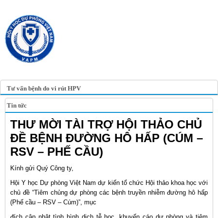
TRANG TIN ĐIỆN TỬ
HỘI Y HỌC DỰ PHÒNG
VIỆT NAM
VIETNAM ASSOCIATION OF
PREVENTIVE MEDICINE
Tư vấn bệnh do vi rút HPV
Tin tức
THƯ MỜI TÀI TRỢ HỘI THẢO CHỦ
ĐỀ BỆNH ĐƯỜNG HÔ HẤP (CÚM –
RSV – PHẾ CẦU)
Kính gửi Quý Công ty,
Hội Y học Dự phòng Việt Nam dự kiến tổ chức Hội thảo khoa học với
chủ đề “Tiêm chủng dự phòng các bệnh truyền nhiễm đường hô hấp
(Phế cầu – RSV – Cúm)”, mục
đích cập nhật tình hình dịch tễ học, khuyến cáo dự phòng và tiêm