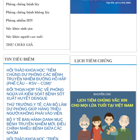
Phòng chống bệnh lây
Phòng chống bệnh không lây
Phòng nhiễm HIV
Sức khỏe sinh sản
Sức khỏe người cao tuổi
THƯ CHÀO GIÁ
TIN TIÊU ĐIỂM
LỊCH TIÊM CHỦNG
HỘI THẢO KHOA HỌC “TIÊM
CHỦNG DỰ PHÒNG CÁC BỆNH
TRUYỀN NHIỄM ĐƯỜNG HÔ HẤP
(PHẾ CẦU – RSV – CÚM)”
ĐỐI THOẠI HỢP TÁC VỀ PHÒNG
NGỪA VÀ KIỂM SOÁT BỆNH SỐT
XUẤT HUYẾT DENGUE
THỨ TRƯỞNG Y TẾ: CÁN BỘ LÀM
DỰ PHÒNG GIÚP HÀNG TRIỆU
NGƯỜI KHÔNG PHẢI VÀO VIỆN
BỘ Y TẾ BAN HÀNH DANH MỤC
BỆNH TRUYỀN NHIỄM MỚI, ĐIỀU
CHỈNH NHIỀU BỆNH GIỮA CÁC
NHÓM
HỘI THẢO KHOA HỌC “TRIỂN