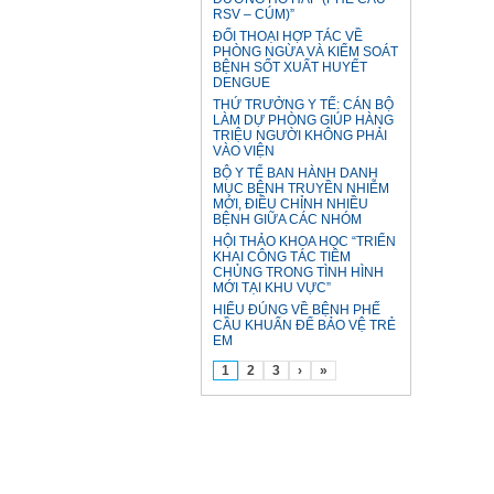
RSV – CÚM)”
ĐỐI THOẠI HỢP TÁC VỀ
PHÒNG NGỪA VÀ KIỂM SOÁT
BỆNH SỐT XUẤT HUYẾT
DENGUE
THỨ TRƯỞNG Y TẾ: CÁN BỘ
LÀM DỰ PHÒNG GIÚP HÀNG
TRIỆU NGƯỜI KHÔNG PHẢI
VÀO VIỆN
BỘ Y TẾ BAN HÀNH DANH
MỤC BỆNH TRUYỀN NHIỄM
MỚI, ĐIỀU CHỈNH NHIỀU
BỆNH GIỮA CÁC NHÓM
HỘI THẢO KHOA HỌC “TRIỂN
KHAI CÔNG TÁC TIÊM
CHỦNG TRONG TÌNH HÌNH
MỚI TẠI KHU VỰC”
HIỂU ĐÚNG VỀ BỆNH PHẾ
CẦU KHUẨN ĐỂ BẢO VỆ TRẺ
EM
1
2
3
›
»