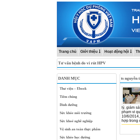
Trang chủ
Giới thiệu
Hoạt động hội
Th
Tư vấn bệnh do vi rút HPV
DANH MỤC
ts nguyễn 
Thư viện – Ebook
Tiêm chủng
Dinh dưỡng
lý, giám s
phạm vi qu
Sức khỏe môi trường
10/6/2014,
hợp trong 
Sức khoẻ nghề nghiệp
Vệ sinh an toàn thực phẩm
Sức khỏe học đường