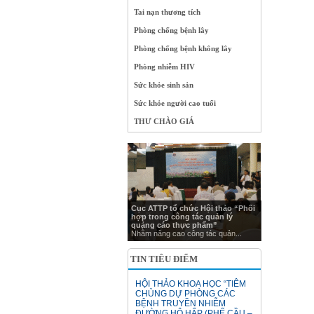
Tai nạn thương tích
Phòng chống bệnh lây
Phòng chống bệnh không lây
Phòng nhiễm HIV
Sức khỏe sinh sản
Sức khỏe người cao tuổi
THƯ CHÀO GIÁ
Cục ATTP tổ chức Hội thảo “Phối
hợp trong công tác quản lý
quảng cáo thực phẩm”
Nhằm nâng cao công tác quản...
TIN TIÊU ĐIỂM
HỘI THẢO KHOA HỌC “TIÊM
CHỦNG DỰ PHÒNG CÁC
BỆNH TRUYỀN NHIỄM
ĐƯỜNG HÔ HẤP (PHẾ CẦU –