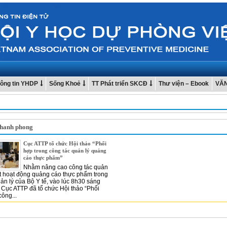
ông tin YHDP
Sống Khoẻ
TT Phát triển SKCĐ
Thư viện – Ebook
VĂ
thanh phong
Cục ATTP tổ chức Hội thảo “Phối
hợp trong công tác quản lý quảng
cáo thực phẩm”
Nhằm nâng cao công tác quản
át hoạt động quảng cáo thực phẩm trong
ản lý của Bộ Y tế, vào lúc 8h30 sáng
 Cục ATTP đã tổ chức Hội thảo “Phối
công...