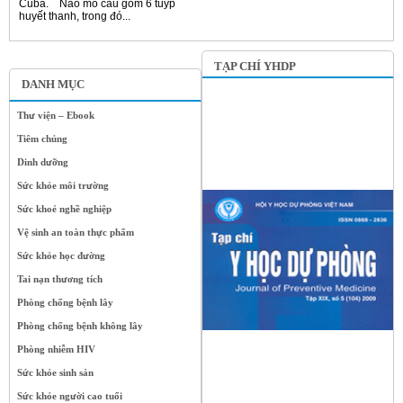
Cuba. Não mô cầu gồm 6 tuýp
huyết thanh, trong đó...
TẠP CHÍ YHDP
DANH MỤC
Thư viện – Ebook
Tiêm chủng
Dinh dưỡng
Sức khỏe môi trường
Sức khoẻ nghề nghiệp
Vệ sinh an toàn thực phẩm
Sức khỏe học đường
Tai nạn thương tích
Phòng chống bệnh lây
Phòng chống bệnh không lây
Phòng nhiễm HIV
Sức khỏe sinh sản
Sức khỏe người cao tuổi