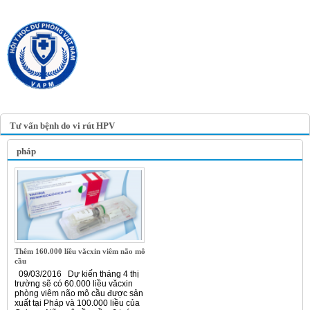
TRANG TIN ĐIỆN TỬ
HỘI Y HỌC DỰ PHÒNG
VIỆT NAM
VIETNAM ASSOCIATION OF
PREVENTIVE MEDICINE
Tư vấn bệnh do vi rút HPV
pháp
Thêm 160.000 liều văcxin viêm não mô
cầu
09/03/2016 Dự kiến tháng 4 thị
trường sẽ có 60.000 liều văcxin
phòng viêm não mô cầu được sản
xuất tại Pháp và 100.000 liều của