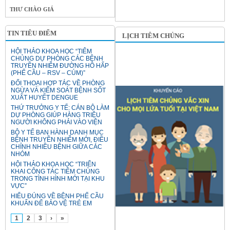
THƯ CHÀO GIÁ
TIN TIÊU ĐIỂM
LỊCH TIÊM CHỦNG
HỘI THẢO KHOA HỌC “TIÊM
CHỦNG DỰ PHÒNG CÁC BỆNH
TRUYỀN NHIỄM ĐƯỜNG HÔ HẤP
(PHẾ CẦU – RSV – CÚM)”
ĐỐI THOẠI HỢP TÁC VỀ PHÒNG
NGỪA VÀ KIỂM SOÁT BỆNH SỐT
XUẤT HUYẾT DENGUE
THỨ TRƯỞNG Y TẾ: CÁN BỘ LÀM
DỰ PHÒNG GIÚP HÀNG TRIỆU
NGƯỜI KHÔNG PHẢI VÀO VIỆN
BỘ Y TẾ BAN HÀNH DANH MỤC
BỆNH TRUYỀN NHIỄM MỚI, ĐIỀU
CHỈNH NHIỀU BỆNH GIỮA CÁC
NHÓM
HỘI THẢO KHOA HỌC “TRIỂN
KHAI CÔNG TÁC TIÊM CHỦNG
TRONG TÌNH HÌNH MỚI TẠI KHU
VỰC”
HIỂU ĐÚNG VỀ BỆNH PHẾ CẦU
KHUẨN ĐỂ BẢO VỆ TRẺ EM
1
2
3
›
»