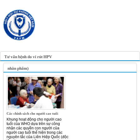
TRANG TIN ĐIỆN TỬ
HỘI Y HỌC DỰ PHÒNG
VIỆT NAM
VIETNAM ASSOCIATION OF
PREVENTIVE MEDICINE
Tư vấn bệnh do vi rút HPV
nhân phẩm)
Các chính sách cho người cao tuổi
Khung hoạt động cho người cao
tuổi của WHO dựa trên sự công
nhận các quyền con người của
người cao tuổi thể hiện trong các
nguyên tắc của Liên Hiệp Quốc (độc