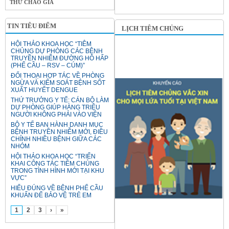
THƯ CHÀO GIÁ
TIN TIÊU ĐIỂM
LỊCH TIÊM CHỦNG
HỘI THẢO KHOA HỌC “TIÊM
CHỦNG DỰ PHÒNG CÁC BỆNH
TRUYỀN NHIỄM ĐƯỜNG HÔ HẤP
(PHẾ CẦU – RSV – CÚM)”
ĐỐI THOẠI HỢP TÁC VỀ PHÒNG
NGỪA VÀ KIỂM SOÁT BỆNH SỐT
XUẤT HUYẾT DENGUE
THỨ TRƯỞNG Y TẾ: CÁN BỘ LÀM
DỰ PHÒNG GIÚP HÀNG TRIỆU
NGƯỜI KHÔNG PHẢI VÀO VIỆN
BỘ Y TẾ BAN HÀNH DANH MỤC
BỆNH TRUYỀN NHIỄM MỚI, ĐIỀU
CHỈNH NHIỀU BỆNH GIỮA CÁC
NHÓM
HỘI THẢO KHOA HỌC “TRIỂN
KHAI CÔNG TÁC TIÊM CHỦNG
TRONG TÌNH HÌNH MỚI TẠI KHU
VỰC”
HIỂU ĐÚNG VỀ BỆNH PHẾ CẦU
KHUẨN ĐỂ BẢO VỆ TRẺ EM
1
2
3
›
»