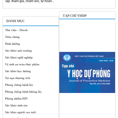
lập, tham gia, chăm sóc, tự hoàn...
TẠP CHÍ YHDP
DANH MỤC
Thư viện – Ebook
Tiêm chủng
Dinh dưỡng
Sức khỏe môi trường
Sức khoẻ nghề nghiệp
Vệ sinh an toàn thực phẩm
Sức khỏe học đường
Tai nạn thương tích
Phòng chống bệnh lây
Phòng chống bệnh không lây
Phòng nhiễm HIV
Sức khỏe sinh sản
Sức khỏe người cao tuổi