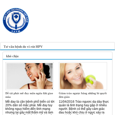
TRANG TIN ĐIỆN TỬ
HỘI Y HỌC DỰ PHÒNG
VIỆT NAM
VIETNAM ASSOCIATION OF
PREVENTIVE MEDICINE
Tư vấn bệnh do vi rút HPV
khó chịu
Dễ tái phát mề đay mẩn ngứa khi giao
Giảm trào ngược bằng những bí quyết
mùa
đơn giản
Mề đay là căn bệnh phổ biến có tới
11/04/2016 Trào ngược dạ dày thực
20% dân số mắc phải. Mề đay tuy
quản là tình trạng hay gặp ở nhiều
không nguy hiểm đến tính mạng
người. Bệnh có thể gây cảm giác
nhưng lại gây mất thẩm mỹ và làm
đau hoặc khó chịu ở ngực xảy ra