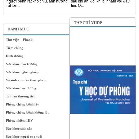
người bệnh rất khó chịu, ảnh hưởng
sau khi ăn, đôi khi bị nhầm với đau
rất lớn...
tim. Ợ...
TẠP CHÍ YHDP
DANH MỤC
Thư viện – Ebook
Tiêm chủng
Dinh dưỡng
Sức khỏe môi trường
Sức khoẻ nghề nghiệp
Vệ sinh an toàn thực phẩm
Sức khỏe học đường
Tai nạn thương tích
Phòng chống bệnh lây
Phòng chống bệnh không lây
Phòng nhiễm HIV
Sức khỏe sinh sản
Sức khỏe người cao tuổi