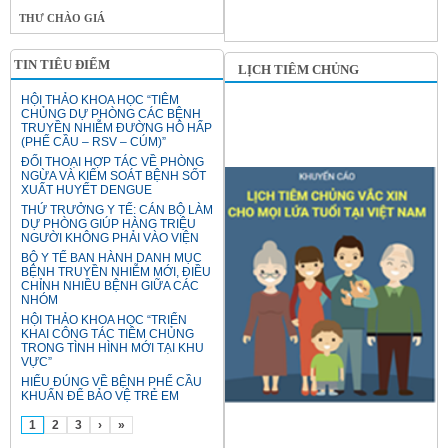
THƯ CHÀO GIÁ
TIN TIÊU ĐIỂM
LỊCH TIÊM CHỦNG
HỘI THẢO KHOA HỌC “TIÊM
CHỦNG DỰ PHÒNG CÁC BỆNH
TRUYỀN NHIỄM ĐƯỜNG HÔ HẤP
(PHẾ CẦU – RSV – CÚM)”
ĐỐI THOẠI HỢP TÁC VỀ PHÒNG
NGỪA VÀ KIỂM SOÁT BỆNH SỐT
XUẤT HUYẾT DENGUE
THỨ TRƯỞNG Y TẾ: CÁN BỘ LÀM
DỰ PHÒNG GIÚP HÀNG TRIỆU
NGƯỜI KHÔNG PHẢI VÀO VIỆN
BỘ Y TẾ BAN HÀNH DANH MỤC
BỆNH TRUYỀN NHIỄM MỚI, ĐIỀU
CHỈNH NHIỀU BỆNH GIỮA CÁC
NHÓM
HỘI THẢO KHOA HỌC “TRIỂN
KHAI CÔNG TÁC TIÊM CHỦNG
TRONG TÌNH HÌNH MỚI TẠI KHU
VỰC”
HIỂU ĐÚNG VỀ BỆNH PHẾ CẦU
KHUẨN ĐỂ BẢO VỆ TRẺ EM
1
2
3
›
»