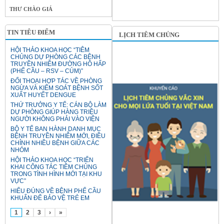
THƯ CHÀO GIÁ
TIN TIÊU ĐIỂM
LỊCH TIÊM CHỦNG
HỘI THẢO KHOA HỌC “TIÊM
CHỦNG DỰ PHÒNG CÁC BỆNH
TRUYỀN NHIỄM ĐƯỜNG HÔ HẤP
(PHẾ CẦU – RSV – CÚM)”
ĐỐI THOẠI HỢP TÁC VỀ PHÒNG
NGỪA VÀ KIỂM SOÁT BỆNH SỐT
XUẤT HUYẾT DENGUE
THỨ TRƯỞNG Y TẾ: CÁN BỘ LÀM
DỰ PHÒNG GIÚP HÀNG TRIỆU
NGƯỜI KHÔNG PHẢI VÀO VIỆN
BỘ Y TẾ BAN HÀNH DANH MỤC
BỆNH TRUYỀN NHIỄM MỚI, ĐIỀU
CHỈNH NHIỀU BỆNH GIỮA CÁC
NHÓM
HỘI THẢO KHOA HỌC “TRIỂN
KHAI CÔNG TÁC TIÊM CHỦNG
TRONG TÌNH HÌNH MỚI TẠI KHU
VỰC”
HIỂU ĐÚNG VỀ BỆNH PHẾ CẦU
KHUẨN ĐỂ BẢO VỆ TRẺ EM
1
2
3
›
»