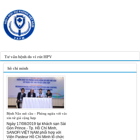
TRANG TIN ĐIỆN TỬ
HỘI Y HỌC DỰ PHÒNG
VIỆT NAM
VIETNAM ASSOCIATION OF
PREVENTIVE MEDICINE
Tư vấn bệnh do vi rút HPV
hồ chí minh
Bệnh Não mô cầu – Phòng ngừa với vắc
xin tứ giá cộng hợp
Ngày 17/08/2019 tại khách sạn Sài
Gòn Prince - Tp. Hồ Chí Minh,
SANOFI VIỆT NAM phối hợp với
Viện Pasteur Hồ Chí Minh tổ chức