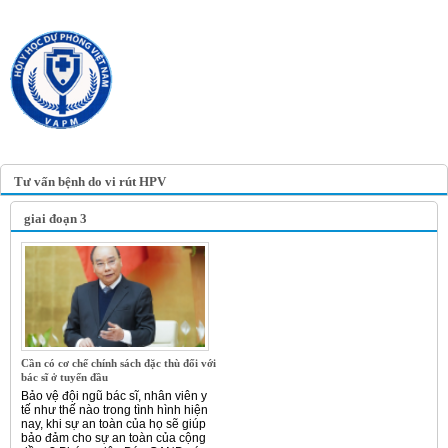
TRANG TIN ĐIỆN TỬ
HỘI Y HỌC DỰ PHÒNG
VIỆT NAM
VIETNAM ASSOCIATION OF
PREVENTIVE MEDICINE
Tư vấn bệnh do vi rút HPV
giai đoạn 3
Cần có cơ chế chính sách đặc thù đối với
bác sĩ ở tuyến đầu
Bảo vệ đội ngũ bác sĩ, nhân viên y
tế như thế nào trong tình hình hiện
nay, khi sự an toàn của họ sẽ giúp
bảo đảm cho sự an toàn của cộng