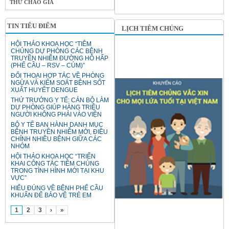
THƯ CHÀO GIÁ
TIN TIÊU ĐIỂM
LỊCH TIÊM CHỦNG
HỘI THẢO KHOA HỌC “TIÊM
CHỦNG DỰ PHÒNG CÁC BỆNH
TRUYỀN NHIỄM ĐƯỜNG HÔ HẤP
(PHẾ CẦU – RSV – CÚM)”
ĐỐI THOẠI HỢP TÁC VỀ PHÒNG
NGỪA VÀ KIỂM SOÁT BỆNH SỐT
XUẤT HUYẾT DENGUE
THỨ TRƯỞNG Y TẾ: CÁN BỘ LÀM
DỰ PHÒNG GIÚP HÀNG TRIỆU
NGƯỜI KHÔNG PHẢI VÀO VIỆN
BỘ Y TẾ BAN HÀNH DANH MỤC
BỆNH TRUYỀN NHIỄM MỚI, ĐIỀU
CHỈNH NHIỀU BỆNH GIỮA CÁC
NHÓM
HỘI THẢO KHOA HỌC “TRIỂN
KHAI CÔNG TÁC TIÊM CHỦNG
TRONG TÌNH HÌNH MỚI TẠI KHU
VỰC”
HIỂU ĐÚNG VỀ BỆNH PHẾ CẦU
KHUẨN ĐỂ BẢO VỆ TRẺ EM
1
2
3
›
»