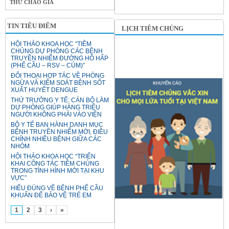
THƯ CHÀO GIÁ
TIN TIÊU ĐIỂM
LỊCH TIÊM CHỦNG
HỘI THẢO KHOA HỌC “TIÊM
CHỦNG DỰ PHÒNG CÁC BỆNH
TRUYỀN NHIỄM ĐƯỜNG HÔ HẤP
(PHẾ CẦU – RSV – CÚM)”
ĐỐI THOẠI HỢP TÁC VỀ PHÒNG
NGỪA VÀ KIỂM SOÁT BỆNH SỐT
XUẤT HUYẾT DENGUE
THỨ TRƯỞNG Y TẾ: CÁN BỘ LÀM
DỰ PHÒNG GIÚP HÀNG TRIỆU
NGƯỜI KHÔNG PHẢI VÀO VIỆN
BỘ Y TẾ BAN HÀNH DANH MỤC
BỆNH TRUYỀN NHIỄM MỚI, ĐIỀU
CHỈNH NHIỀU BỆNH GIỮA CÁC
NHÓM
HỘI THẢO KHOA HỌC “TRIỂN
KHAI CÔNG TÁC TIÊM CHỦNG
TRONG TÌNH HÌNH MỚI TẠI KHU
VỰC”
HIỂU ĐÚNG VỀ BỆNH PHẾ CẦU
KHUẨN ĐỂ BẢO VỆ TRẺ EM
1
2
3
›
»