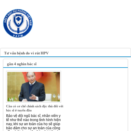
TRANG TIN ĐIỆN TỬ
HỘI Y HỌC DỰ PHÒNG
VIỆT NAM
VIETNAM ASSOCIATION OF
PREVENTIVE MEDICINE
Tư vấn bệnh do vi rút HPV
gần 4 nghìn bác sĩ
Cần có cơ chế chính sách đặc thù đối với
bác sĩ ở tuyến đầu
Bảo vệ đội ngũ bác sĩ, nhân viên y
tế như thế nào trong tình hình hiện
nay, khi sự an toàn của họ sẽ giúp
bảo đảm cho sự an toàn của cộng