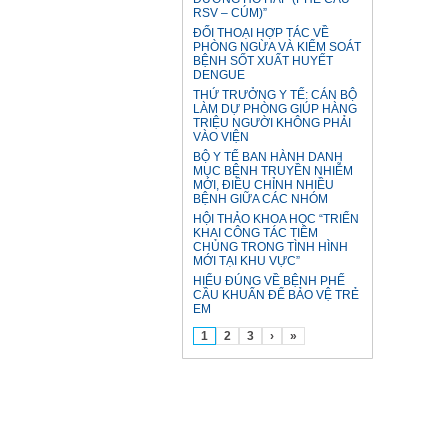
RSV – CÚM)”
ĐỐI THOẠI HỢP TÁC VỀ
PHÒNG NGỪA VÀ KIỂM SOÁT
BỆNH SỐT XUẤT HUYẾT
DENGUE
THỨ TRƯỞNG Y TẾ: CÁN BỘ
LÀM DỰ PHÒNG GIÚP HÀNG
TRIỆU NGƯỜI KHÔNG PHẢI
VÀO VIỆN
BỘ Y TẾ BAN HÀNH DANH
MỤC BỆNH TRUYỀN NHIỄM
MỚI, ĐIỀU CHỈNH NHIỀU
BỆNH GIỮA CÁC NHÓM
HỘI THẢO KHOA HỌC “TRIỂN
KHAI CÔNG TÁC TIÊM
CHỦNG TRONG TÌNH HÌNH
MỚI TẠI KHU VỰC”
HIỂU ĐÚNG VỀ BỆNH PHẾ
CẦU KHUẨN ĐỂ BẢO VỆ TRẺ
EM
1
2
3
›
»