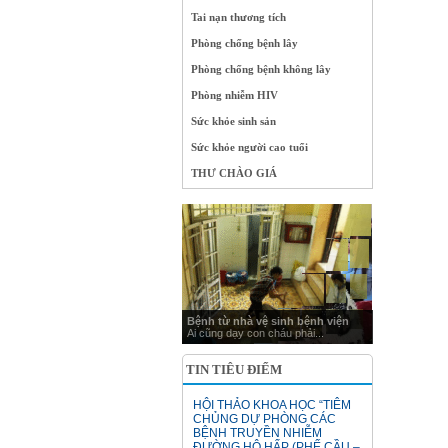
Tai nạn thương tích
Phòng chống bệnh lây
Phòng chống bệnh không lây
Phòng nhiễm HIV
Sức khỏe sinh sản
Sức khỏe người cao tuổi
THƯ CHÀO GIÁ
Bệnh từ nhà vệ sinh bệnh viện
Ai cũng dạy con cháu phải...
TIN TIÊU ĐIỂM
HỘI THẢO KHOA HỌC “TIÊM
CHỦNG DỰ PHÒNG CÁC
BỆNH TRUYỀN NHIỄM
ĐƯỜNG HÔ HẤP (PHẾ CẦU –