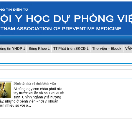
ông tin YHDP
Sống Khoẻ
TT Phát triển SKCĐ
Thư viện – Ebook
VĂ
Bệnh từ nhà vệ sinh bệnh viện
Ai cũng dạy con cháu phải rửa
tay trước khi ăn và sau khi đi vệ
sinh. Chính ngành y tế hướng
ày, nhưng ở bệnh viện - nơi vi khuẩn
n nhiều so với ở...