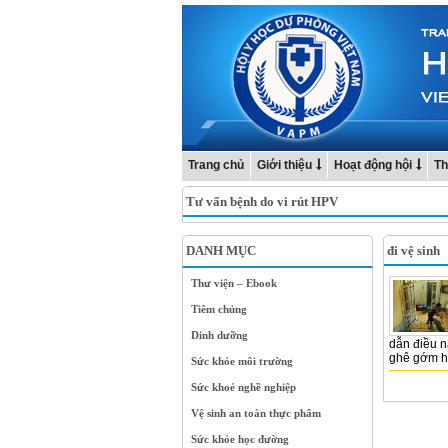
Trang chủ
Giới thiệu
Hoạt động hội
Th
Tư vấn bệnh do vi rút HPV
DANH MỤC
đi vệ sinh
Thư viện – Ebook
Tiêm chủng
Dinh dưỡng
dẫn điều n
ghê gớm hơ
Sức khỏe môi trường
Sức khoẻ nghề nghiệp
Vệ sinh an toàn thực phẩm
Sức khỏe học đường