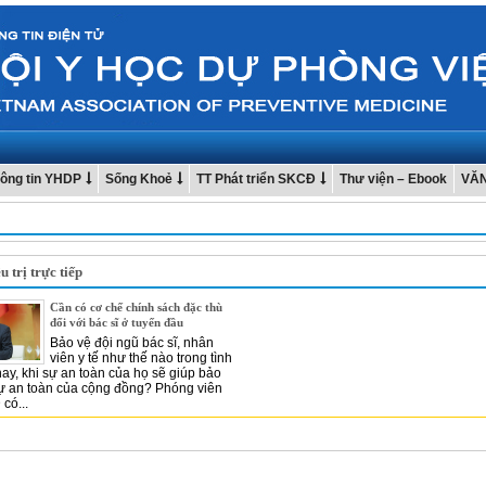
ông tin YHDP
Sống Khoẻ
TT Phát triển SKCĐ
Thư viện – Ebook
VĂ
u trị trực tiếp
Cần có cơ chế chính sách đặc thù
đối với bác sĩ ở tuyến đầu
Bảo vệ đội ngũ bác sĩ, nhân
viên y tế như thế nào trong tình
nay, khi sự an toàn của họ sẽ giúp bảo
ự an toàn của cộng đồng? Phóng viên
có...