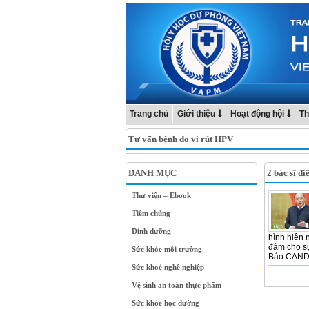
Trang chủ
Giới thiệu
Hoạt động hội
Th
Tư vấn bệnh do vi rút HPV
DANH MỤC
2 bác sĩ điề
Thư viện – Ebook
Tiêm chủng
Dinh dưỡng
hình hiện 
đảm cho s
Sức khỏe môi trường
Báo CAND 
Sức khoẻ nghề nghiệp
Vệ sinh an toàn thực phẩm
Sức khỏe học đường