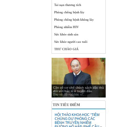
Tai nạn thương tích
Phòng chống bệnh lây
Phòng chống bệnh không lây
Phòng nhiễm HIV
Sức khỏe sinh sản
Sức khỏe người cao tuổi
THƯ CHÀO GIÁ
Cần có cơ chế chính sách đặc thù
đối với bác sĩ ở tuyến đầu
Bảo vệ đội ngũ bác sĩ,...
TIN TIÊU ĐIỂM
HỘI THẢO KHOA HỌC “TIÊM
CHỦNG DỰ PHÒNG CÁC
BỆNH TRUYỀN NHIỄM
ĐƯỜNG HÔ HẤP (PHẾ CẦU –