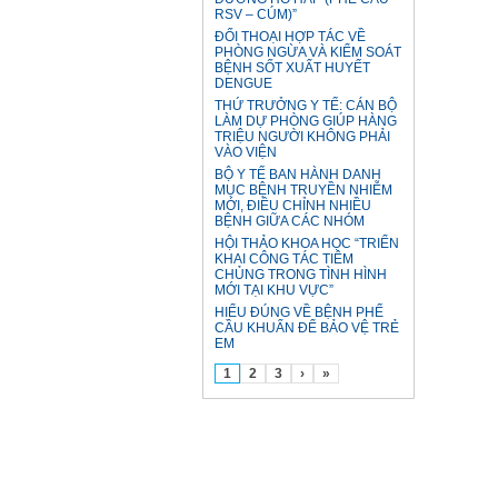
RSV – CÚM)”
ĐỐI THOẠI HỢP TÁC VỀ
PHÒNG NGỪA VÀ KIỂM SOÁT
BỆNH SỐT XUẤT HUYẾT
DENGUE
THỨ TRƯỞNG Y TẾ: CÁN BỘ
LÀM DỰ PHÒNG GIÚP HÀNG
TRIỆU NGƯỜI KHÔNG PHẢI
VÀO VIỆN
BỘ Y TẾ BAN HÀNH DANH
MỤC BỆNH TRUYỀN NHIỄM
MỚI, ĐIỀU CHỈNH NHIỀU
BỆNH GIỮA CÁC NHÓM
HỘI THẢO KHOA HỌC “TRIỂN
KHAI CÔNG TÁC TIÊM
CHỦNG TRONG TÌNH HÌNH
MỚI TẠI KHU VỰC”
HIỂU ĐÚNG VỀ BỆNH PHẾ
CẦU KHUẨN ĐỂ BẢO VỆ TRẺ
EM
1
2
3
›
»