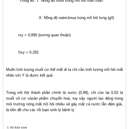
Trong đó: Y: Nồng độ muối trong mồ hôi toàn thân.
X: Nồng độ natriclorua trong mồ hôi lưng (g/l)
rxy = 0,895 (tương quan thuận)
Sxy = 0,292
Muốn tính lượng muối cơ thể mất đi ta chỉ cần tính lượng mồ hôi mất
nhân với Y là được kết quả.
Trong mồ hôi thành phần chính là nước (0,98), chỉ còn lại 0,02 là
muối vô cơ vàsản phẩm chuyển hoá, tuy vậy người lao động trong
môi trường nóng mất mồ hôi nhiều sẽ gây mất cả nước lẫn điện giải,
là tiền đề cho các rối loạn sinh lý bệnh lý.
5. Hệ thần kinh