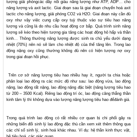
tượng giải phóngcác dây nối giàu năng lượng như ATP, ADP… cho
năng lượng và axit lactic. Giai đoạn sau là giai đoạn chuyển hoá axit
lactic cho năng lượng, giải phóng CO2 và H2O. Giai đoạn này cần đủ
oxy như vậy việc cung cấp oxy tuỳ thuộc vào sự tiêu hao năng
lượng và cũng là do nhu cầu hoạt động cơ bắp. Quá trình sinh năng
lượng sẽ kéo theo hiện tượng gia tăng các hoạt động hô hấp và thần
kinh… Thông thường năng lượng được sinh ra chủ yếu dưới dạng
nhiệt (70%) nên nó sẽ làm cho nhiệt độ của thể tăng lên. Trong lao
động nặng oxy cũng thường không đủ nên có hiện tượng nợ oxy
trong giai đoạn hồi phục.
Trên cơ sở năng lượng tiêu hao nhiều hay ít, người ta chia hoặc
phân loại lao động ra các mức độ như sau: lao động vừa, lao động
nặng, lao động rất nặng, lao động nặng đặc biệt (năng lượng tiêu hao
từ 200 – 3500 Kcal). Riêng lao động trí óc, lao động căng thẳng thần
kinh tâm lý thì không dựa vào lượng năng lượng tiêu hao đểđánh giá.
Trong quá trình lao động có rất nhiều cơ quan bị chi phối gây ra
những biến đổi sinh lý lao động đặc thù cần xem xét thêm thông qua
các chỉ số sinh lý, sinh hoá khác nhau. Ví dụ: hệ thần kinh thực vật,
hệ tiêu hoá, các giác quan…