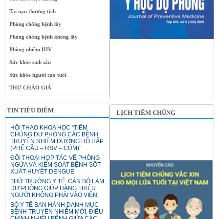
Tai nạn thương tích
Phòng chống bệnh lây
Phòng chống bệnh không lây
Phòng nhiễm HIV
Sức khỏe sinh sản
Sức khỏe người cao tuổi
THƯ CHÀO GIÁ
TIN TIÊU ĐIỂM
LỊCH TIÊM CHỦNG
HỘI THẢO KHOA HỌC “TIÊM
CHỦNG DỰ PHÒNG CÁC BỆNH
TRUYỀN NHIỄM ĐƯỜNG HÔ HẤP
(PHẾ CẦU – RSV – CÚM)”
ĐỐI THOẠI HỢP TÁC VỀ PHÒNG
NGỪA VÀ KIỂM SOÁT BỆNH SỐT
XUẤT HUYẾT DENGUE
THỨ TRƯỞNG Y TẾ: CÁN BỘ LÀM
DỰ PHÒNG GIÚP HÀNG TRIỆU
NGƯỜI KHÔNG PHẢI VÀO VIỆN
BỘ Y TẾ BAN HÀNH DANH MỤC
BỆNH TRUYỀN NHIỄM MỚI, ĐIỀU
CHỈNH NHIỀU BỆNH GIỮA CÁC