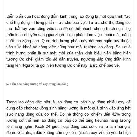
Diễn biến của hoạt động thần kinh trong lao động là một quá trình “ức
chế thụ động – Hưng phấn – ức chế bảo vệ”. Từ ức chế thụ động lúc
mới bắt tay vào công việc sau đó có thể nhanh chóng thích nghi, hệ
thần kinh chuyển sang giai đoạn hưng phấn, làm việc thoải mái, năng
suất lao động cao. Quá trình hưng phấn này dài hay ngắn tuỳ thuộc
vào sức khoẻ và công việc cũng như môi trường lao động. Sau quá
trình hưng phấn là sự mệt mỏi của thần kinh biểu hiện bằng hiện
tượng ức chế, giảm tốc độ dẫn truyền, ngưỡng đáp ứng thần kinh
tăng lên. Người ta gọi hiện tượng ức chế này là ức chế bảo vệ.
6. Tiêu hao năng lượng và oxy trong lao động
Trong lao động đặc biệt là lao động cơ bắp huy động nhiều oxy để
cung cấp chohoạt động sinh năng lượng là một quá trình đáp ứng hết
sức năng động của cơ thể. Do hệ thống cơ chiếm đến 42% trọng
lượng cơ thể nên lao động cơ bắp có thể tăng tiêuhao năng lượng
lên hàng nghìn Kcal/ 24 giờ. Hoạt động của cơ chia ra làm hai giai
đoạn. Giai đoạn đầu không cần sự có mặt của oxy vì chủ yếu là hiện