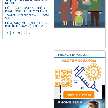
NHÓM
HỘI THẢO KHOA HỌC “TRIỂN
KHAI CÔNG TÁC TIÊM CHỦNG
TRONG TÌNH HÌNH MỚI TẠI KHU
VỰC”
HIỂU ĐÚNG VỀ BỆNH PHẾ CẦU
KHUẨN ĐỂ BẢO VỆ TRẺ EM
1
2
3
›
»
THÔNG TIN VẮC XIN