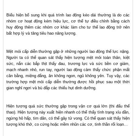
Biểu hiện bổ sung khi quá trình lao động kéo dài thường là do các
nhóm cơ hoạt động kém hiệu lực, cơ thể tự điều chỉnh bằng cách
huy động thêm các nhóm cơ khác làm cho tư thế lao động trở nên
bất hợp lý và tăng tiêu hao năng lượng.
Mệt mỏi cấp diễn thường gặp ở những người lao động thể lực nặng.
Người ta có thể quan sát thấy hiện tượng mệt mỏi toàn thân, kiệt
sức, nắn các bắp thịt thấy đau, trương lực và sức bền cơ giảm,
mạch nhanh nhỏ, run tay, người lao động cảm thấy chức phận mất
cân bằng, miệng đắng, ăn không ngon, ngủ không yên. Tuy vậy, các
trường hợp mệt mỏi cấp diễn thường được hồi phục sau một thời
gian nghỉ ngơi và bù đắp các thiếu hụt dinh dưỡng.
Hiện tượng quá sức thường gặp trong vận cơ quá lớn (thi đấu thể
thao). Hiện tượng này xuất hiện nhanh có thể thấy tình trạng xỉu dần,
ngừng hô hấp, tim dãn, có thể gây tử vong. Có thể quan sát thấy hiện
tượng khó thở, co cứng hoặc mềm nhũn các cơ, tinh thần rối loạn…