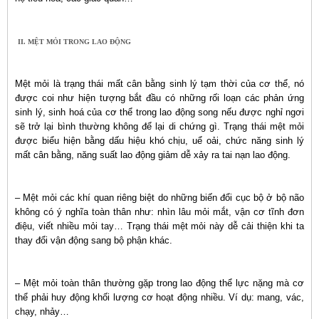
II. MỆT MỎI TRONG LAO ĐỘNG
Mệt mỏi là trạng thái mất cân bằng sinh lý tạm thời của cơ thể, nó
được coi như hiện tượng bắt đầu có những rối loạn các phản ứng
sinh lý, sinh hoá của cơ thể trong lao động song nếu được nghỉ ngơi
sẽ trở lại bình thường không để lại di chứng gì. Trạng thái mệt mỏi
được biểu hiện bằng dấu hiệu khó chịu, uể oải, chức năng sinh lý
mất cân bằng, năng suất lao động giảm dễ xảy ra tai nạn lao động.
– Mệt mỏi các khí quan riêng biệt do những biến đổi cục bộ ở bộ não
không có ý nghĩa toàn thân như: nhìn lâu mỏi mắt, vận cơ tĩnh đơn
điệu, viết nhiều mỏi tay… Trạng thái mệt mỏi này dễ cải thiện khi ta
thay đổi vận động sang bộ phận khác.
– Mệt mỏi toàn thân thường gặp trong lao động thể lực nặng mà cơ
thể phải huy động khối lượng cơ hoạt động nhiều. Ví dụ: mang, vác,
chạy, nhảy…