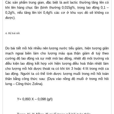
Các sản phẩm trung gian, đặc biệt là axit lactic thường tăng lên có
khi lên hàng chục lần (bình thường 0,015g%, trong lao động 0,1 –
0,2g%, nếu tăng lên tới 0,4g% các cơ ở khu vực đó sẽ không co
được).
4. Hệ bài tiết
Do bài tiết mồ hôi nhiều nên lượng nước tiểu giảm, hiện tượng giãn
mạch ngoại biên làm cho lượng máu qua thận giảm đi tuỳ theo
cường độ lao động và sự mệt mỏi lao động, nhiệt độ môi trường và
điều kiện lao động kết hợp với hiện tượng điều hoà thân nhiệt làm
cho lượng mồ hôi được thoát ra có khi tới 3 hoặc 4 lít trong một ca
lao động. Người ta có thể tính được lượng muối trong mồ hôi toàn
thân bằng công thức sau: (Dựa vào nồng độ muối ở trong mồ hôi
lưng – Công thức Zolina).
Y= 0,893 X – 0,098 (g/l)