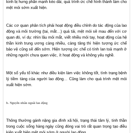
kinh bị hưng phấn mạnh kéo dài, quá trình ức chế hình thành làm cho
mệt mỏi sớm xuất hiện.
Các cơ quan phân tích phải hoạt động điều chỉnh do tác động của lao
động và môi trường (tai, mắt…) quá tải, mệt mỏi sẽ mau đến với cơ
quan đó, ví dụ: nhìn lâu mỏi mắt, viết nhiều mỏi tay, hoạt động của hệ
thần kinh trung ương càng nhiều, càng tăng thì hiện tượng ức chế
bảo vệ cũng sẽ đến sớm. Hiện tượng ức chế có tính lan toả mạnh ở
những người chưa quen việc, ít hoạt động và không yêu nghề.
Một số yếu tố khác như điều kiện làm việc không tốt, tình trạng bệnh
lý tiềm tàng của người lao động… Cũng làm cho quá trình mệt mỏi
xuất hiện sớm.
b. Nguyên nhân ngoài lao động
Thông thường gánh nặng gia đình xã hội, trạng thái tâm lý, tinh thần
trong cuộc sống hàng ngày cũng đóng vai trò rất quan trọng tạo điều
kiện xuất hiện mệt mỏi sớm ở người lao động.