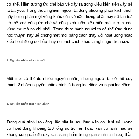
cơ thể. Hiện tượng ức chế bảo vệ xảy ra trong điều kiện trên đây sẽ
là tất yếu. Trong thực nghiệm người ta dùng phương pháp kích thích
gây hưng phấn một vùng khác của vỏ não, hưng phấn này sẽ lan toả
có thể xoá vùng ức chế và cũng xoá luôn biểu hiện mệt mỏi ở các
vùng cơ mà nó chi phối. Trong thực hành người ta có thể ứng dụng
học thuyết này để chống mệt mỏi bằng cách thay đổi hoạt động hoặc
kiểu hoạt động cơ bắp, hay nói một cách khác là nghỉ ngơi tích cực.
2. Nguyên nhân của mệt mỏi
Mệt mỏi có thể do nhiều nguyên nhân, nhưng người ta có thể quy
thành 2 nhóm nguyên nhân chính là trong lao động và ngoài lao động.
a. Nguyên nhân trong lao động
Trong quá trình lao động đặc biệt là lao động vận cơ. Khi số lượng
cơ hoạt động khoảng 2/3 tổng số trở lên hoặc vận cơ anh máu sẽ
không cung cấp đủ oxy các sản phẩm trung gian sinh ra nhiều, thần