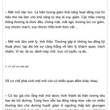
– Mệt mỏi não lực: Là hiện tượng giảm khả năng hoạt động của tín
hiệu thứ hai làm cho khả năng tư duy bị suy giảm. Các triệu chứng
thông thường là nhức đầu, chóng mặt, mất ngủ, trương lực cơ giảm,
suy nhược mạch, suy nhược thần kinh thực vật…
– Mệt mỏi tâm sinh lý, tinh thần: Thường gặp ở những lao động kỹ
thuật phức tạp đòi hỏi sự căng thẳng về tâm lý khách quan, trách
nhiệm. Ví dụ: lái xe, đánh máy chữ, trực vô tuyến, ra đa…
1. Cơ chế của mệt mỏi
Về cơ chế phát sinh mệt mỏi còn có nhiều quan điểm khác nhau:
– Có tác giả cho rằng mệt mỏi được hình thành do hiện tượng tiêu
hao dự trữ đường. Trong thực tiễn lao động nặng nhọc vận cơ nhiều
thường làm cho đường huyết giảm ở ngưỡng thấp bởi glucogen