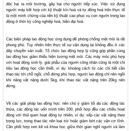
độc hại ra môi trường, gây hại cho người tiếp xúc. Việc sử đụng
người máy kết hợp với kỹ thuật kín hoá và tự động hoá trên thực tế
là một minh chứng của nền kỹ thuật cao phục vụ con người trong lao
động ở thời kỳ công nghiệp hoá, hiện đại hoá.
Các biện pháp lao động học ứng dụng để phòng chống mệt mỏi là rất
phong phú. Tuy nhiên trên thực tế sự vận dụng lại không đều ở các
dây chuyền sản xuất. Tổ chức lao động hợp lý cũng góp phần cùng
lao động học giảm thiểu hiện tượng mệt mỏi. Các máy móc phù hợp
với hoạt động sinh lý, giải phẫu của người công nhân cũng là một chỉ
tiêu lao động học cần thiết, ví dụ: khoảng cách từ các chi tiết cần
thao tác tới chỗ ngồi, chỗ đứng phù hợp, người lao động chỉ nên ngồi
khi nâng vật nặng dưới 5kg, khi thao tác vật nặng trên 20kg nên
đứng.
Về các giải pháp lao động học: nên chú ý giảm tối đa các động tác
thừa, các động tác uốn mình trên 200, phối hợp đều các chiều hoạt
động với thói quen hoạt động tự nhiên, ví dụ: xếp các vật nặng theo
trọng lực, trong thao tác nên loại trừ hoặc giảm bớt các vận cơ tĩnh.
Cần phối hợp xen kẽ và khoa học giữa thời gian nghỉ người và làm