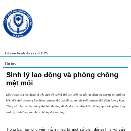
TRANG TIN ĐIỆN TỬ
HỘI Y HỌC DỰ PHÒNG
VIỆT NAM
VIETNAM ASSOCIATION OF
PREVENTIVE MEDICINE
Tư vấn bệnh do vi rút HPV
Tin tức
Sinh lý lao động và phòng chống
mệt mỏi
Đặc trưng của lao động là tiêu hao trí tuệ và thể lực. Đối với các lao động tư duy trí óc, những
biến đổi sinh lý trong lao động thường khó xác định, sự mệt mỏi thường khó định lượng hơn.
Tiếng khi đó các lao động thể lực thường dễ đo đạc các biểu hiện thông qua các phản ứng
sinh lý, sinh hoá, các chỉ số tương đối rõ ràng.
Trong bài này chủ yếu nhằm miêu tả một số biến đổi sinh lý và vấn