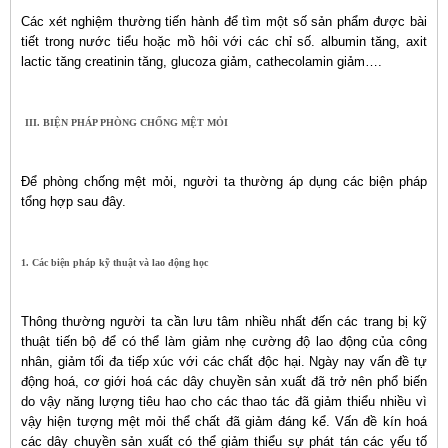
Các xét nghiệm thường tiến hành để tìm một số sản phẩm được bài
tiết trong nước tiểu hoặc mồ hôi với các chỉ số. albumin tăng, axit
lactic tăng creatinin tăng, glucoza giảm, cathecolamin giảm….
III. BIỆN PHÁP PHÒNG CHỐNG MỆT MỎI
Để phòng chống mệt mỏi, người ta thường áp dụng các biện pháp
tổng hợp sau đây.
1. Các biện pháp kỹ thuật và lao động học
Thông thường người ta cần lưu tâm nhiều nhất đến các trang bị kỹ
thuật tiến bộ để có thể làm giảm nhẹ cường độ lao động của công
nhân, giảm tối đa tiếp xúc với các chất độc hại. Ngày nay vấn đề tự
động hoá, cơ giới hoá các dây chuyền sản xuất đã trở nên phổ biến
do vậy năng lượng tiêu hao cho các thao tác đã giảm thiểu nhiều vì
vậy hiện tượng mệt mỏi thể chất đã giảm đáng kể. Vấn đề kín hoá
các dây chuyền sản xuất có thể giảm thiểu sự phát tán các yếu tố