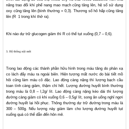
năng trao đổi khí phế nang mao mạch cũng tăng lên, hệ số sử dụng
oxy cũng tăng lên (bình thường = 0,3). Thương số hô hấp cũng tăng
lên (R 1 trong khí thở ra).
Khi nào dự trữ glucogen giảm thì R có thể tụt xuống (0,7 – 0,6).
3. Hệ thống nội môi
Trong lao động các thành phần hữu hình trong máu tăng do phản xạ
co lách đẩy máu ra ngoài biên. Hiện tượng mất nước do bài tiết mồ
hôi cũng làm máu cô đặc. Lao động càng nặng thì lượng bạch cầu
toan tính càng giảm, thậm chí hết. Lượng đường huyết bình thường
trong máu là 0,8 – l,2g/ lít. Lao động càng nặng kéo dài thì lượng
đường càng giảm có khi xuống 0,6 – 0,5g/ lít, song ăn uống nghỉ ngơi
đường huyết lại hồi phục. Thông thường dự trữ đường trong máu là
300 – 500g. Nếu lượng này giảm làm cho lượng đường huyết tụt
xuống quá có thể dẫn đến hôn mê.