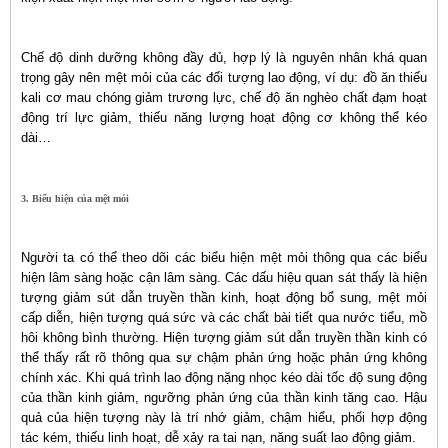
Chế độ dinh dưỡng không đầy đủ, hợp lý là nguyên nhân khá quan
trọng gây nên mệt mỏi của các đối tượng lao động, ví dụ: đồ ăn thiếu
kali cơ mau chóng giảm trương lực, chế độ ăn nghèo chất đạm hoạt
động trí lực giảm, thiếu năng lượng hoạt động cơ không thể kéo
dài…
3. Biểu hiện của mệt mỏi
Người ta có thể theo dõi các biểu hiện mệt mỏi thông qua các biểu
hiện lâm sàng hoặc cận lâm sàng. Các dấu hiệu quan sát thấy là hiện
tượng giảm sút dẫn truyền thần kinh, hoạt động bổ sung, mệt mỏi
cấp diễn, hiện tượng quá sức và các chất bài tiết qua nước tiểu, mồ
hôi không bình thường. Hiện tượng giảm sút dẫn truyền thần kinh có
thể thấy rất rõ thông qua sự chậm phản ứng hoặc phản ứng không
chính xác. Khi quá trình lao động nặng nhọc kéo dài tốc độ sung động
của thần kinh giảm, ngưỡng phản ứng của thần kinh tăng cao. Hậu
quả của hiện tượng này là trí nhớ giảm, chậm hiểu, phối hợp động
tác kém, thiếu linh hoạt, dễ xảy ra tai nạn, năng suất lao động giảm.