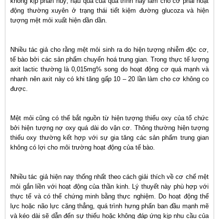
không kịp phân huỷ, hậu quả của quá trình này làm cho cơ phải hoạt
động thường xuyên ở trạng thái tiết kiệm đường glucoza và hiện
tượng mệt mỏi xuất hiện dần dần.
Nhiều tác giả cho rằng mệt mỏi sinh ra do hiện tượng nhiễm độc cơ,
tế bào bởi các sản phẩm chuyển hoá trung gian. Trong thực tế lượng
axit lactic thường là 0,015mg% song do hoạt động cơ quá mạnh và
nhanh nên axit này có khi tăng gấp 10 – 20 lần làm cho cơ không co
được.
Mệt mỏi cũng có thể bắt nguồn từ hiện tượng thiếu oxy của tổ chức
bởi hiện tượng nợ oxy quá dài do vận cơ. Thông thường hiện tượng
thiếu oxy thường kết hợp với sự gia tăng các sản phẩm trung gian
không có lợi cho môi trường hoạt động của tế bào.
Nhiều tác giả hiện nay thống nhất theo cách giải thích về cơ chế mệt
mỏi gắn liền với hoạt động của thần kinh. Lý thuyết này phù hợp với
thực tế và có thể chứng minh bằng thực nghiệm. Do hoạt động thể
lực hoặc não lực căng thẳng, quá trình hưng phấn ban đầu mạnh mẽ
và kéo dài sẽ dẫn đến sự thiếu hoặc không đáp ứng kịp nhu cầu của