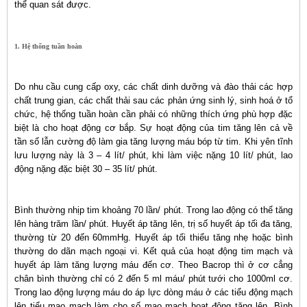
thể quan sát được.
1. Hệ thống tuần hoàn
Do nhu cầu cung cấp oxy, các chất dinh dưỡng và đào thải các hợp
chất trung gian, các chất thải sau các phản ứng sinh lý, sinh hoá ở tổ
chức, hệ thống tuần hoàn cần phải có những thích ứng phù hợp đặc
biệt là cho hoạt động cơ bắp. Sự hoạt động của tim tăng lên cả về
tần số lẫn cường độ làm gia tăng lượng máu bóp từ tim. Khi yên tĩnh
lưu lượng này là 3 – 4 lít/ phút, khi làm việc nặng 10 lít/ phút, lao
động nặng đặc biệt 30 – 35 lít/ phút.
Bình thường nhịp tim khoảng 70 lần/ phút. Trong lao động có thể tăng
lên hàng trăm lần/ phút. Huyết áp tăng lên, trị số huyết áp tối đa tăng,
thường từ 20 đến 60mmHg. Huyết áp tối thiểu tăng nhẹ hoặc bình
thường do dãn mạch ngoại vi. Kết quả của hoạt động tim mạch và
huyết áp làm tăng lượng máu đến cơ. Theo Bacrop thì ở cơ cẳng
chân bình thường chỉ có 2 đến 5 ml máu/ phút tưới cho 1000ml cơ.
Trong lao động lượng máu do áp lực dòng máu ở các tiểu động mạch
lên tiểu mao mạch làm cho số mao mạch hoạt động tăng lên. Bình