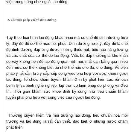
việc trong cũng như ngoài lao động.
2. Các biện pháp y tế và dinh dưỡng
Tuỳ theo loại hình lao động khác nhau mà có chế độ dinh dưỡng hợp
lý, đầy đủ để cơ thể mau hồi phục. Dinh dưỡng hợp lý, đầy đủ là chế
độ dinh dưỡng đáp ứng được những thiếu hụt, tiêu hao năng lượng
và các chất của cơ thể do lao động. Việc bù đắp thường là khó khăn
do vậy không nên để lao động quá mệt mỏi, mất cân bằng quá nhiều
đến mức cơ thể không biết bù như thế nào cho đủ, cho đúng. Về biện
pháp y tế. cần lưu ý sắp xếp công việc phù hợp với sức khoẻ người
lao động, tổ chức khám tuyển, khám định kỳ phát hiện các rối loạn
bệnh lý và bệnh nghề nghiệp, kịp thời có biện pháp dự phòng và điều
trị. Thời gian khám sức khoẻ định kỳ cũng như tiêu chuẩn khám
tuyển phải phù hợp với công việc của người lao động.
Thường xuyên kiểm tra môi trường lao động, tiêu chuẩn hoá môi
trường và lao động là rất cần thiết, đặc biệt ở những nước chậm
phát triển.