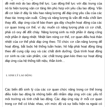
đề mệt mỏi do lao động thể lực. Lao động thể lực với đặc trưng của
nó là hiện tượng vận cơ tăng lên phù hợp với yêu cầu lao động. Vấn
đề cơ bản ở đây là tiêu hao năng lượng để đáp ứng yêu cầu của các
thao tác trong sản xuất. Công và năng lượng là vấn đề mấu chốt làm
thay đổi, đáp ứng của tế bào tham gia dây chuyền hoạt động của các
cơ quan trong cơ thể, ví dụ: muốn có năng lượng phải có cơ chất,
phải có oxy để đốt cháy. Năng lượng sinh ra một phần ở dạng công
một phần ở dạng nhiệt. Nhiệt làm nóng cơ thể, cơ quan điều hoà thân
nhiệt của cơ thể phải đáp ứng theo. Tổ chức cơ cần năng lượng để
hoạt động, bắt buộc hệ thống tuần hoàn, hô hấp phải hoạt động tăng
theo để cung cấp oxy và các chất dinh dưỡng. Quá trình hoạt động
cơ sinh ra các sản phẩm, các chất trung gian kéo theo sự hoạt động
đáp ứng của hệ thống tiết niệu, thần kinh…
I. SINH LÝ LAO ĐỘNG
Các biến đổi sinh lý của các cơ quan chức năng trong cơ thể trong
điều kiện lao động là những biến đổi nhằm đáp ứng với các yếu tố
môi trường và tính chất lao động. Các đáp ứng này ở mỗi cơ quan
trong cơ thể có khác nhau, với mức độ và sự biểu hiện ra ngoài có