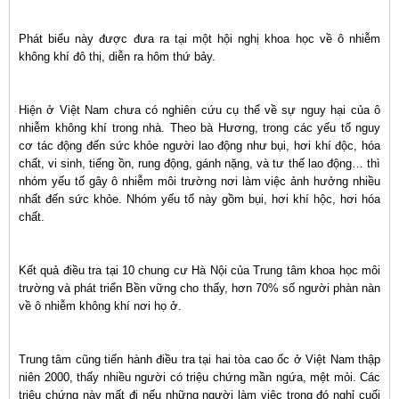
Phát biểu này được đưa ra tại một hội nghị khoa học về ô nhiễm
không khí đô thị, diễn ra hôm thứ bảy.
Hiện ở Việt Nam chưa có nghiên cứu cụ thể về sự nguy hại của ô
nhiễm không khí trong nhà. Theo bà Hương, trong các yếu tố nguy
cơ tác động đến sức khỏe người lao động như bụi, hơi khí độc, hóa
chất, vi sinh, tiếng ồn, rung động, gánh nặng, và tư thế lao động… thì
nhóm yếu tố gây ô nhiễm môi trường nơi làm việc ảnh hưởng nhiều
nhất đến sức khỏe. Nhóm yếu tố này gồm bụi, hơi khí hộc, hơi hóa
chất.
Kết quả điều tra tại 10 chung cư Hà Nội của Trung tâm khoa học môi
trường và phát triển Bền vững cho thấy, hơn 70% số người phàn nàn
về ô nhiễm không khí nơi họ ở.
Trung tâm cũng tiến hành điều tra tại hai tòa cao ốc ở Việt Nam thập
niên 2000, thấy nhiều người có triệu chứng mần ngứa, mệt mỏi. Các
triệu chứng này mất đi nếu những người làm việc trong đó nghỉ cuối