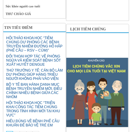
Sức khỏe người cao tuổi
THƯ CHÀO GIÁ
TIN TIÊU ĐIỂM
LỊCH TIÊM CHỦNG
HỘI THẢO KHOA HỌC “TIÊM
CHỦNG DỰ PHÒNG CÁC BỆNH
TRUYỀN NHIỄM ĐƯỜNG HÔ HẤP
(PHẾ CẦU – RSV – CÚM)”
ĐỐI THOẠI HỢP TÁC VỀ PHÒNG
NGỪA VÀ KIỂM SOÁT BỆNH SỐT
XUẤT HUYẾT DENGUE
THỨ TRƯỞNG Y TẾ: CÁN BỘ LÀM
DỰ PHÒNG GIÚP HÀNG TRIỆU
NGƯỜI KHÔNG PHẢI VÀO VIỆN
BỘ Y TẾ BAN HÀNH DANH MỤC
BỆNH TRUYỀN NHIỄM MỚI, ĐIỀU
CHỈNH NHIỀU BỆNH GIỮA CÁC
NHÓM
HỘI THẢO KHOA HỌC “TRIỂN
KHAI CÔNG TÁC TIÊM CHỦNG
TRONG TÌNH HÌNH MỚI TẠI KHU
VỰC”
HIỂU ĐÚNG VỀ BỆNH PHẾ CẦU
KHUẨN ĐỂ BẢO VỆ TRẺ EM