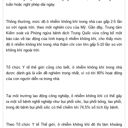
tuần hoặc nghỉ phép dài ngày.
Thông thường, mức độ ô nhiễm không khí trong nhà cao gấp 2-5 lần
so với ngoài trời, theo một nghiên cứu của Mỹ. Gần đây, Trung tâm
Kiểm soát và Phòng ngừa bệnh dịch Trung Quốc vừa công bố một
báo cáo về tác động của tình trạng ô nhiễm không khí, cho thấy mức
độ ô nhiễm không khí trong nhà thậm chí còn lớn gấp 5-10 lần so với
không khí ngoài trời.
Tổ chức Y tế thế giới cũng cho biết, ô nhiễm không khí trong nhà
được đánh giá là vấn đề nghiêm trọng nhất, vì có tới 80% hoạt động
của con người diễn ra trong nhà.
Tại môi trường lao động công nghiệp, ô nhiễm không khí có thể gây
ra một số bệnh nghề nghiệp như bụi phổi silic, bụi phổi bông, lao phổi,
trong đó bệnh bụi phổi silic có thể chiếm tới 74,5% số tích lũy bệnh.
Theo Tổ chức Y tế Thế giới, ô nhiễm không khí đô thị làm khoảng