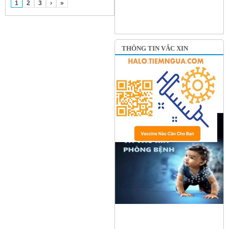
1
2
3
›
»
THÔNG TIN VẮC XIN