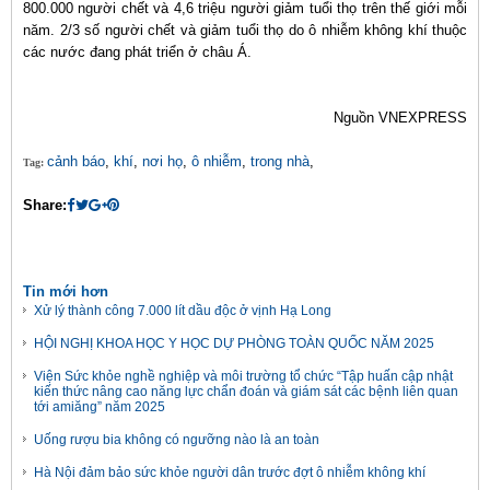
800.000 người chết và 4,6 triệu người giảm tuổi thọ trên thế giới mỗi
năm. 2/3 số người chết và giảm tuổi thọ do ô nhiễm không khí thuộc
các nước đang phát triển ở châu Á.
Nguồn VNEXPRESS
cảnh báo
,
khí
,
nơi họ
,
ô nhiễm
,
trong nhà
,
Tag:
Share:
Tin mới hơn
Xử lý thành công 7.000 lít dầu độc ở vịnh Hạ Long
HỘI NGHỊ KHOA HỌC Y HỌC DỰ PHÒNG TOÀN QUỐC NĂM 2025
Viện Sức khỏe nghề nghiệp và môi trường tổ chức “Tập huấn cập nhật
kiến thức nâng cao năng lực chẩn đoán và giám sát các bệnh liên quan
tới amiăng” năm 2025
Uống rượu bia không có ngưỡng nào là an toàn
Hà Nội đảm bảo sức khỏe người dân trước đợt ô nhiễm không khí