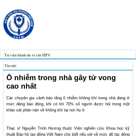
TRANG TIN ĐIỆN TỬ
HỘI Y HỌC DỰ PHÒNG
VIỆT NAM
VIETNAM ASSOCIATION OF
PREVENTIVE MEDICINE
Tư vấn bệnh do vi rút HPV
Tin tức
Ô nhiễm trong nhà gây tử vong
cao nhất
Các chuyên gia cảnh báo rằng ô nhiễm không khí trong nhà đang ở
mức đáng báo động, khi có tới 70% số người được hỏi trong một
khảo sát phàn nàn về không khí tại nơi họ ở.
Thạc sĩ Nguyễn Trinh Hương thuộc Viện nghiên cứu Khoa học kỹ
thuật Bảo hộ lao động Việt Nam cho biết nếu xét về mức độ tác động