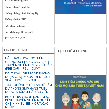
Tai nạn thương tích
Phòng chống bệnh lây
Phòng chống bệnh không lây
Phòng nhiễm HIV
Sức khỏe sinh sản
Sức khỏe người cao tuổi
THƯ CHÀO GIÁ
TIN TIÊU ĐIỂM
LỊCH TIÊM CHỦNG
HỘI THẢO KHOA HỌC “TIÊM
CHỦNG DỰ PHÒNG CÁC BỆNH
TRUYỀN NHIỄM ĐƯỜNG HÔ HẤP
(PHẾ CẦU – RSV – CÚM)”
ĐỐI THOẠI HỢP TÁC VỀ PHÒNG
NGỪA VÀ KIỂM SOÁT BỆNH SỐT
XUẤT HUYẾT DENGUE
THỨ TRƯỞNG Y TẾ: CÁN BỘ LÀM
DỰ PHÒNG GIÚP HÀNG TRIỆU
NGƯỜI KHÔNG PHẢI VÀO VIỆN
BỘ Y TẾ BAN HÀNH DANH MỤC
BỆNH TRUYỀN NHIỄM MỚI, ĐIỀU
CHỈNH NHIỀU BỆNH GIỮA CÁC
NHÓM