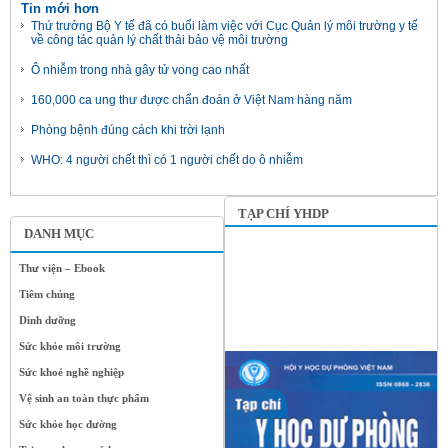
Tin mới hơn
Thứ trưởng Bộ Y tế đã có buổi làm việc với Cục Quản lý môi trường y tế
về công tác quản lý chất thải bảo vệ môi trường
Ô nhiễm trong nhà gây tử vong cao nhất
160,000 ca ung thư được chẩn đoán ở Việt Nam hàng năm
Phòng bệnh đúng cách khi trời lạnh
WHO: 4 người chết thì có 1 người chết do ô nhiễm
TẠP CHÍ YHDP
DANH MỤC
Thư viện – Ebook
Tiêm chủng
Dinh dưỡng
Sức khỏe môi trường
Sức khoẻ nghề nghiệp
Vệ sinh an toàn thực phẩm
Sức khỏe học đường