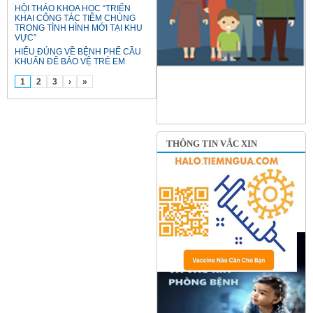
HỘI THẢO KHOA HỌC “TRIỂN
KHAI CÔNG TÁC TIÊM CHỦNG
TRONG TÌNH HÌNH MỚI TẠI KHU
VỰC”
HIỂU ĐÚNG VỀ BỆNH PHẾ CẦU
KHUẨN ĐỂ BẢO VỆ TRẺ EM
1
2
3
›
»
THÔNG TIN VẮC XIN