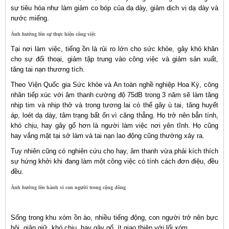
sự tiêu hóa như làm giảm co bóp của dạ dày, giảm dịch vị dạ dày và
nước miếng.
Ảnh hưởng lên sự thực hiện công việc
Tại nơi làm việc, tiếng ồn là rủi ro lớn cho sức khỏe, gây khó khăn
cho sự đối thoại, giảm tập trung vào công việc và giảm sản xuất,
tăng tai nạn thương tích.
Theo Viện Quốc gia Sức khỏe và An toàn nghề nghiệp Hoa Kỳ, công
nhân tiếp xúc với âm thanh cường độ 75dB trong 3 năm sẽ làm tăng
nhịp tim và nhịp thở và trong tương lai có thể gây ù tai, tăng huyết
áp, loét dạ dày, tâm trạng bất ổn vì căng thẳng. Họ trở nên bẳn tính,
khó chịu, hay gây gổ hơn là người làm việc nơi yên tĩnh. Họ cũng
hay vắng mặt tại sở làm và tai nạn lao động cũng thường xảy ra.
Tuy nhiên cũng có nghiên cứu cho hay, âm thanh vừa phải kích thích
sự hứng khởi khi đang làm một công việc có tính cách đơn điệu, đều
đều.
Ảnh hưởng lên hành vi con người trong cộng đồng
Sống trong khu xóm ồn ào, nhiều tiếng động, con người trở nên bực
bội, giận giữ, khó chịu, hay gây gổ, ít giao thiệp với lối xóm.