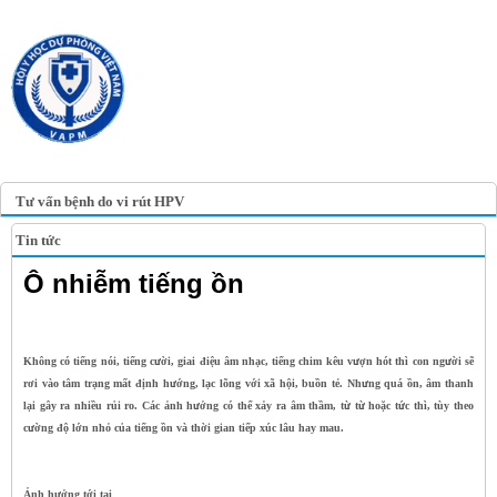
TRANG TIN ĐIỆN TỬ
HỘI Y HỌC DỰ PHÒNG
VIỆT NAM
VIETNAM ASSOCIATION OF
PREVENTIVE MEDICINE
Tư vấn bệnh do vi rút HPV
Tin tức
Ô nhiễm tiếng ồn
Không có tiếng nói, tiếng cười, giai điệu âm nhạc, tiếng chim kêu vượn hót thì con người sẽ
rơi vào tâm trạng mất định hướng, lạc lõng với xã hội, buồn tẻ. Nhưng quá ồn, âm thanh
lại gây ra nhiều rủi ro. Các ảnh hưởng có thể xảy ra âm thầm, từ từ hoặc tức thì, tùy theo
cường độ lớn nhỏ của tiếng ồn và thời gian tiếp xúc lâu hay mau
.
Ảnh hưởng tới tai