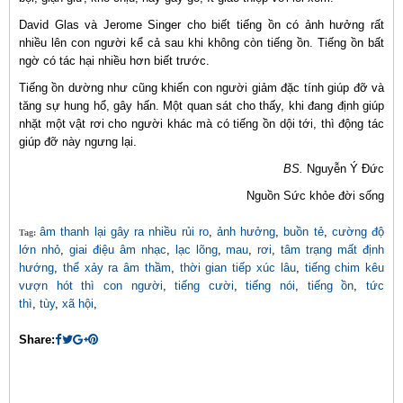
David Glas và Jerome Singer cho biết tiếng ồn có ảnh hưởng rất
nhiều lên con người kể cả sau khi không còn tiếng ồn. Tiếng ồn bất
ngờ có tác hại nhiều hơn biết trước.
Tiếng ồn dường như cũng khiến con người giảm đặc tính giúp đỡ và
tăng sự hung hổ, gây hấn. Một quan sát cho thấy, khi đang định giúp
nhặt một vật rơi cho người khác mà có tiếng ồn dội tới, thì động tác
giúp đỡ này ngưng lại.
BS.
Nguyễn Ý Đức
Nguồn Sức khỏe đời sống
âm thanh lại gây ra nhiều rủi ro
,
ảnh hưởng
,
buồn tẻ
,
cường độ
Tag:
lớn nhỏ
,
giai điệu âm nhạc
,
lạc lõng
,
mau
,
rơi
,
tâm trạng mất định
hướng
,
thể xảy ra âm thầm
,
thời gian tiếp xúc lâu
,
tiếng chim kêu
vượn hót thì con người
,
tiếng cười
,
tiếng nói
,
tiếng ồn
,
tức
thì
,
tùy
,
xã hội
,
Share: