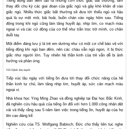
Tiếng động ban đêm tạo ra những cơn thức giấc bất thường, làm
thay đổi chu kỳ các giai đoạn của giấc ngủ và gây khó khăn đi vào
giấc ngủ. Nhiều thức giấc bất thường sẽ đưa tới thiếu ngủ và hậu
quả là sự mệt mỏi, bải hoải, buồn chán vào ngày hôm sau. Tiếng
động trong khi ngủ cũng làm tăng huyết áp, nhịp tim, co mạch máu
ngoại vi và các cử động của cơ thể như trằn trọc trở mình, co chân
duỗi tay.
Một điểm đáng lưu ý là trẻ em dường như có một cơ chế bảo vệ với
tiếng động khi ngủ ban đêm, nên các cháu vẫn ngủ ngon, ít bị thức
giấc như người lớn. Tuy nhiên hệ thần kinh của trẻ vẫn dễ bị ảnh
hưởng và phản ứng.
Với bệnh tim mạch
Tiếp xúc lâu ngày với tiếng ồn đưa tới thay đổi chức năng của hệ
thần kinh tự chủ, làm tăng nhịp tim, huyết áp, sức cản mạch máu
ngoại vi.
Nhà khoa học Ying Ming Zhao và đồng nghiệp tại Đại học Bắc Kinh,
đã nghiên cứu hậu quả của tiếng ồn đối với hơn 1.000 công nhân dệt
vải và thấy rằng sau 5 năm làm việc trong tiếng ồn, huyết áp của họ
lên cao đáng kể.
Nghiên cứu của TS. Wolfgang Babisch, Đức cho thấy liên tục nghe