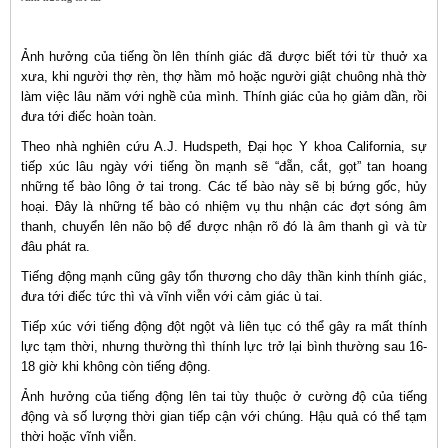
Ảnh hưởng của tiếng ồn lên thính giác đã được biết tới từ thuở xa
xưa, khi người thợ rèn, thợ hầm mỏ hoặc người giật chuông nhà thờ
làm việc lâu năm với nghề của mình. Thính giác của họ giảm dần, rồi
đưa tới điếc hoàn toàn.
Theo nhà nghiên cứu A.J. Hudspeth, Đại học Y khoa California, sự
tiếp xúc lâu ngày với tiếng ồn mạnh sẽ “đẵn, cắt, gọt” tan hoang
những tế bào lông ở tai trong. Các tế bào này sẽ bị bứng gốc, hủy
hoại. Đây là những tế bào có nhiệm vụ thu nhận các đợt sóng âm
thanh, chuyển lên não bộ để được nhận rõ đó là âm thanh gì và từ
đâu phát ra.
Tiếng động mạnh cũng gây tổn thương cho dây thần kinh thính giác,
đưa tới điếc tức thì và vĩnh viễn với cảm giác ù tai.
Tiếp xúc với tiếng động đột ngột và liên tục có thể gây ra mất thính
lực tạm thời, nhưng thường thì thính lực trở lại bình thường sau 16-
18 giờ khi không còn tiếng động.
Ảnh hưởng của tiếng động lên tai tùy thuộc ở cường độ của tiếng
động và số lượng thời gian tiếp cận với chúng. Hậu quả có thể tạm
thời hoặc vĩnh viễn.