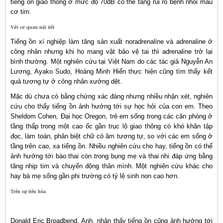
tiếng ồn giao thông ở mức độ 70dB có thể tăng rủi ro bệnh nhồi máu
cơ tim.
Với cơ quan nội tiết
Tiếng ồn xí nghiệp làm tăng sản xuất noradrenaline và adrenaline ở
công nhân nhưng khi họ mang vật bảo vệ tai thì adrenaline trở lại
bình thường. Một nghiên cứu tại Việt Nam do các tác giả Nguyễn An
Lương, Ayako Sudo, Hoàng Minh Hiển thực hiện cũng tìm thấy kết
quả tương tự ở công nhân xưởng dệt.
Mặc dù chưa có bằng chứng xác đáng nhưng nhiều nhận xét, nghiên
cứu cho thấy tiếng ồn ảnh hưởng tới sự học hỏi của con em. Theo
Sheldom Cohen, Đại học Oregon, trẻ em sống trong các căn phòng ở
tầng thấp trong một cao ốc gần trục lộ giao thông có khó khăn tập
đọc, làm toán, phân biệt chữ có âm tương tự, so với các em sống ở
tầng trên cao, xa tiếng ồn. Nhiều nghiên cứu cho hay, tiếng ồn có thể
ảnh hưởng tới bào thai còn trong bụng mẹ và thai nhi đáp ứng bằng
tăng nhịp tim và chuyển động thân mình. Một nghiên cứu khác cho
hay bà mẹ sống gần phi trường có tỷ lệ sinh non cao hơn.
Trên sự tiêu hóa
Donald Eric Broadbend, Anh, nhận thấy tiếng ồn cũng ảnh hưởng tới