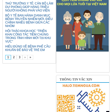
THỨ TRƯỞNG Y TẾ: CÁN BỘ LÀM
DỰ PHÒNG GIÚP HÀNG TRIỆU
NGƯỜI KHÔNG PHẢI VÀO VIỆN
BỘ Y TẾ BAN HÀNH DANH MỤC
BỆNH TRUYỀN NHIỄM MỚI, ĐIỀU
CHỈNH NHIỀU BỆNH GIỮA CÁC
NHÓM
HỘI THẢO KHOA HỌC “TRIỂN
KHAI CÔNG TÁC TIÊM CHỦNG
TRONG TÌNH HÌNH MỚI TẠI KHU
VỰC”
HIỂU ĐÚNG VỀ BỆNH PHẾ CẦU
KHUẨN ĐỂ BẢO VỆ TRẺ EM
1
2
3
›
»
THÔNG TIN VẮC XIN