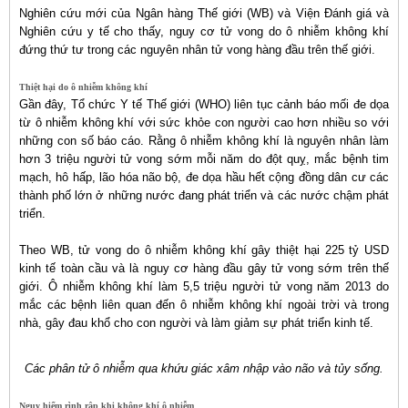
Nghiên cứu mới của Ngân hàng Thế giới (WB) và Viện Đánh giá và
Nghiên cứu y tế cho thấy, nguy cơ tử vong do ô nhiễm không khí
đứng thứ tư trong các nguyên nhân tử vong hàng đầu trên thế giới.
Thiệt hại do ô nhiễm không khí
Gần đây, Tổ chức Y tế Thế giới (WHO) liên tục cảnh báo mối đe dọa
từ ô nhiễm không khí với sức khỏe con người cao hơn nhiều so với
những con số báo cáo. Rằng ô nhiễm không khí là nguyên nhân làm
hơn 3 triệu người tử vong sớm mỗi năm do đột quỵ, mắc bệnh tim
mạch, hô hấp, lão hóa não bộ, đe dọa hầu hết cộng đồng dân cư các
thành phố lớn ở những nước đang phát triển và các nước chậm phát
triển.
Theo WB, tử vong do ô nhiễm không khí gây thiệt hại 225 tỷ USD
kinh tế toàn cầu và là nguy cơ hàng đầu gây tử vong sớm trên thế
giới. Ô nhiễm không khí làm 5,5 triệu người tử vong năm 2013 do
mắc các bệnh liên quan đến ô nhiễm không khí ngoài trời và trong
nhà, gây đau khổ cho con người và làm giảm sự phát triển kinh tế.
Các phân tử ô nhiễm qua khứu giác xâm nhập vào não và tủy sống.
Nguy hiểm rình rập khi không khí ô nhiễm