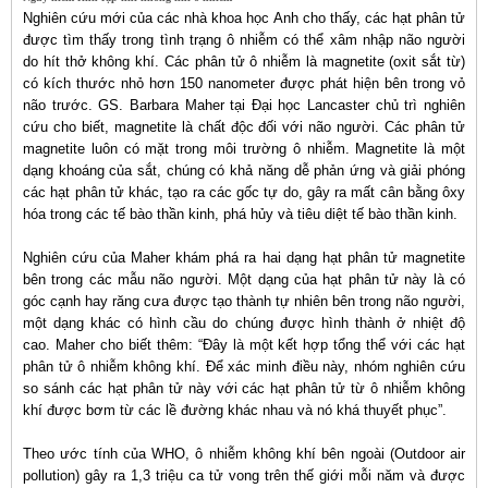
Nghiên cứu mới của các nhà khoa học Anh cho thấy, các hạt phân tử
được tìm thấy trong tình trạng ô nhiễm có thể xâm nhập não người
do hít thở không khí. Các phân tử ô nhiễm là magnetite (oxit sắt từ)
có kích thước nhỏ hơn 150 nanometer được phát hiện bên trong vỏ
não trước. GS. Barbara Maher tại Đại học Lancaster chủ trì nghiên
cứu cho biết, magnetite là chất độc đối với não người. Các phân tử
magnetite luôn có mặt trong môi trường ô nhiễm. Magnetite là một
dạng khoáng của sắt, chúng có khả năng dễ phản ứng và giải phóng
các hạt phân tử khác, tạo ra các gốc tự do, gây ra mất cân bằng ôxy
hóa trong các tế bào thần kinh, phá hủy và tiêu diệt tế bào thần kinh.
Nghiên cứu của Maher khám phá ra hai dạng hạt phân tử magnetite
bên trong các mẫu não người. Một dạng của hạt phân tử này là có
góc cạnh hay răng cưa được tạo thành tự nhiên bên trong não người,
một dạng khác có hình cầu do chúng được hình thành ở nhiệt độ
cao. Maher cho biết thêm: “Đây là một kết hợp tổng thể với các hạt
phân tử ô nhiễm không khí. Để xác minh điều này, nhóm nghiên cứu
so sánh các hạt phân tử này với các hạt phân tử từ ô nhiễm không
khí được bơm từ các lề đường khác nhau và nó khá thuyết phục”.
Theo ước tính của WHO, ô nhiễm không khí bên ngoài (Outdoor air
pollution) gây ra 1,3 triệu ca tử vong trên thế giới mỗi năm và được