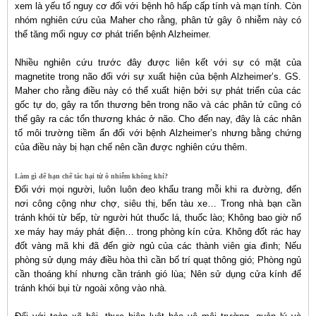
xem là yếu tố nguy cơ đối với bệnh hô hấp cấp tính và mạn tính. Còn
nhóm nghiên cứu của Maher cho rằng, phân tử gây ô nhiễm này có
thể tăng mối nguy cơ phát triển bệnh Alzheimer.
Nhiều nghiên cứu trước đây được liên kết với sự có mặt của
magnetite trong não đối với sự xuất hiện của bệnh Alzheimer’s. GS.
Maher cho rằng điều này có thể xuất hiện bởi sự phát triển của các
gốc tự do, gây ra tổn thương bên trong não và các phân tử cũng có
thể gây ra các tổn thương khác ở não. Cho đến nay, đây là các nhân
tố môi trường tiềm ẩn đối với bệnh Alzheimer’s nhưng bằng chứng
của điều này bị hạn chế nên cần được nghiên cứu thêm.
Làm gì để hạn chế tác hại từ ô nhiễm không khí?
Đối với mọi người, luôn luôn đeo khẩu trang mỗi khi ra đường, đến
nơi công cộng như chợ, siêu thị, bến tàu xe… Trong nhà bạn cần
tránh khói từ bếp, từ người hút thuốc lá, thuốc lào; Không bao giờ nổ
xe máy hay máy phát điện… trong phòng kín cửa. Không đốt rác hay
đốt vàng mã khi đã đến giờ ngủ của các thành viên gia đình; Nếu
phòng sử dụng máy điều hòa thì cần bố trí quạt thông gió; Phòng ngủ
cần thoáng khí nhưng cần tránh gió lùa; Nên sử dụng cửa kính để
tránh khói bụi từ ngoài xông vào nhà.