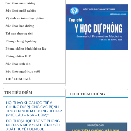
Sức khỏe môi trường
Sức khoẻ nghề nghiệp
Vệ sinh an toàn thực phẩm
Sức khỏe học đường
Tai nạn thương tích
Phòng chống bệnh lây
Phòng chống bệnh không lây
Phòng nhiễm HIV
Sức khỏe sinh sản
Sức khỏe người cao tuổi
THƯ CHÀO GIÁ
TIN TIÊU ĐIỂM
LỊCH TIÊM CHỦNG
HỘI THẢO KHOA HỌC “TIÊM
CHỦNG DỰ PHÒNG CÁC BỆNH
TRUYỀN NHIỄM ĐƯỜNG HÔ HẤP
(PHẾ CẦU – RSV – CÚM)”
ĐỐI THOẠI HỢP TÁC VỀ PHÒNG
NGỪA VÀ KIỂM SOÁT BỆNH SỐT
XUẤT HUYẾT DENGUE