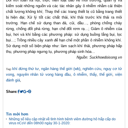
Đối với toàn xã hội, thực hiện luật bảo vệ môi trường, quản lý và
kiểm soát những nguồn và các tác nhân gây ô nhiễm nhằm cải thiện
chất lượng không khí; Thay thế các trang thiết bị cũ bằng trang thiết
bị hiện đại; Xử lý tốt các chất thải, khí thải trước khi thải ra môi
trường. Hạn chế sử dụng than đá, củi, dầu…, phòng chống cháy
rừng, chống đốt phá rừng, hạn chế đốt rơm rạ…; Giảm ô nhiễm của
bụi, hơi và khí bằng các phương pháp: sử dụng buồng lắng bụi, lọc
bụi…; Trồng nhiều cây xanh để hạn chế một phần ô nhiễm không khí.
Sử dụng một số biện pháp như: làm sạch khí thải, phương pháp hấp
thụ, phương pháp ngưng tụ, phương pháp sinh hóa…
Nguồn: Suckhoedoisong.vn
khí đứng thứ tư
,
ngân hàng thế giới (wb)
,
nghiên cứu
,
nguy cơ tử
Tag:
vong
,
nguyên nhân tử vong hàng đầu
,
ô nhiễm
,
thấy
,
thế giới
,
viện
đánh giá
,
Share:
Tin mới hơn
Những số liệu cập nhật về tình hình bệnh viêm đường hô hấp cấp do
virus nCoV đến 08h00 ngày 30-1-2020: