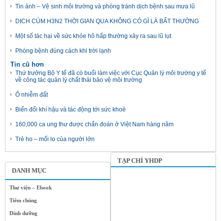
Tin ảnh – Vệ sinh môi trường và phòng tránh dịch bệnh sau mưa lũ
DỊCH CÚM H3N2 THỜI GIAN QUA KHÔNG CÓ GÌ LÀ BẤT THƯỜNG
Một số tác hại về sức khỏe hô hấp thường xảy ra sau lũ lụt
Phòng bệnh đúng cách khi trời lạnh
Tin cũ hơn
Thứ trưởng Bộ Y tế đã có buổi làm việc với Cục Quản lý môi trường y tế
về công tác quản lý chất thải bảo vệ môi trường
Ô nhiễm đất
Biến đổi khí hậu và tác động tới sức khoẻ
160,000 ca ung thư được chẩn đoán ở Việt Nam hàng năm
Trẻ ho – mối lo của người lớn
TẠP CHÍ YHDP
DANH MỤC
Thư viện – Ebook
Tiêm chủng
Dinh dưỡng