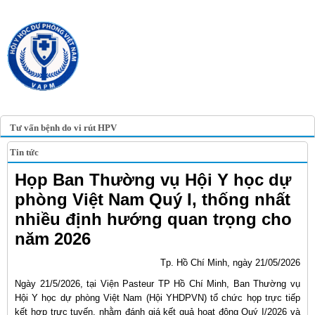
TRANG TIN ĐIỆN TỬ
HỘI Y HỌC DỰ PHÒNG
VIỆT NAM
VIETNAM ASSOCIATION OF
PREVENTIVE MEDICINE
Tư vấn bệnh do vi rút HPV
Tin tức
Họp Ban Thường vụ Hội Y học dự
phòng Việt Nam Quý I, thống nhất
nhiều định hướng quan trọng cho
năm 2026
Tp. Hồ Chí Minh, ngày 21/05/2026
Ngày 21/5/2026, tại Viện Pasteur TP Hồ Chí Minh, Ban Thường vụ
Hội Y học dự phòng Việt Nam (Hội YHDPVN) tổ chức họp trực tiếp
kết hợp trực tuyến, nhằm đánh giá kết quả hoạt động Quý I/2026 và