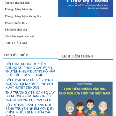
Tai nạn thương tích
Phòng chống bệnh lây
Phòng chống bệnh không lây
Phòng nhiễm HIV
Sức khỏe sinh sản
Sức khỏe người cao tuổi
THƯ CHÀO GIÁ
TIN TIÊU ĐIỂM
LỊCH TIÊM CHỦNG
HỘI THẢO KHOA HỌC “TIÊM
CHỦNG DỰ PHÒNG CÁC BỆNH
TRUYỀN NHIỄM ĐƯỜNG HÔ HẤP
(PHẾ CẦU – RSV – CÚM)”
ĐỐI THOẠI HỢP TÁC VỀ PHÒNG
NGỪA VÀ KIỂM SOÁT BỆNH SỐT
XUẤT HUYẾT DENGUE
THỨ TRƯỞNG Y TẾ: CÁN BỘ LÀM
DỰ PHÒNG GIÚP HÀNG TRIỆU
NGƯỜI KHÔNG PHẢI VÀO VIỆN
BỘ Y TẾ BAN HÀNH DANH MỤC
BỆNH TRUYỀN NHIỄM MỚI, ĐIỀU
CHỈNH NHIỀU BỆNH GIỮA CÁC
NHÓM