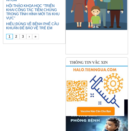
HỘI THẢO KHOA HỌC “TRIỂN
KHAI CÔNG TÁC TIÊM CHỦNG
TRONG TÌNH HÌNH MỚI TẠI KHU
VỰC”
HIỂU ĐÚNG VỀ BỆNH PHẾ CẦU
KHUẨN ĐỂ BẢO VỆ TRẺ EM
1
2
3
›
»
THÔNG TIN VẮC XIN