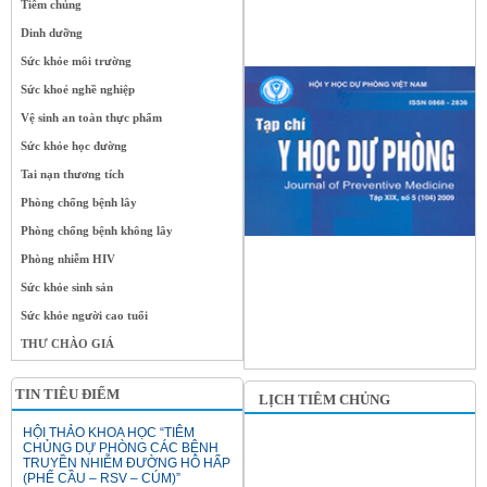
Tiêm chủng
Dinh dưỡng
Sức khỏe môi trường
Sức khoẻ nghề nghiệp
Vệ sinh an toàn thực phẩm
Sức khỏe học đường
Tai nạn thương tích
Phòng chống bệnh lây
Phòng chống bệnh không lây
Phòng nhiễm HIV
Sức khỏe sinh sản
Sức khỏe người cao tuổi
THƯ CHÀO GIÁ
TIN TIÊU ĐIỂM
LỊCH TIÊM CHỦNG
HỘI THẢO KHOA HỌC “TIÊM
CHỦNG DỰ PHÒNG CÁC BỆNH
TRUYỀN NHIỄM ĐƯỜNG HÔ HẤP
(PHẾ CẦU – RSV – CÚM)”