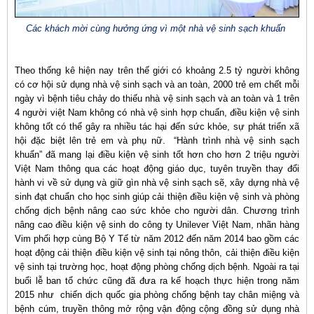
Các khách mời cùng hưởng ứng vì một nhà vệ sinh sạch khuẩn
Theo thống kê hiện nay trên thế giới có khoảng 2.5 tỷ người không
có cơ hội sử dụng nhà vệ sinh sạch và an toàn, 2000 trẻ em chết mỗi
ngày vì bệnh tiêu chảy do thiếu nhà vệ sinh sạch và an toàn và 1 trên
4 người việt Nam không có nhà vệ sinh hợp chuẩn, điều kiện vệ sinh
không tốt có thể gây ra nhiều tác hại đến sức khỏe, sự phát triển xã
hội đặc biệt lên trẻ em và phụ nữ. “Hành trình nhà vệ sinh sạch
khuẩn” đã mang lại điều kiện vệ sinh tốt hơn cho hơn 2 triệu người
Việt Nam thông qua các hoạt động giáo dục, tuyên truyền thay đổi
hành vi về sử dụng và giữ gìn nhà vệ sinh sạch sẽ, xây dựng nhà vệ
sinh đạt chuẩn cho học sinh giúp cải thiện điều kiện vệ sinh và phòng
chống dịch bệnh nâng cao sức khỏe cho người dân. Chương trình
nâng cao điều kiện vệ sinh do công ty Unilever Việt Nam, nhãn hàng
Vim phối hợp cùng Bộ Y Tế từ năm 2012 đến năm 2014 bao gồm các
hoạt động cải thiện điều kiện vệ sinh tại nông thôn, cải thiện điều kiện
vệ sinh tại trường học, hoạt động phòng chống dịch bệnh. Ngoài ra tại
buổi lễ ban tổ chức cũng đã đưa ra kế hoạch thực hiện trong năm
2015 như chiến dịch quốc gia phòng chống bệnh tay chân miệng và
bệnh cúm, truyền thông mở rộng vận động cộng đồng sử dụng nhà