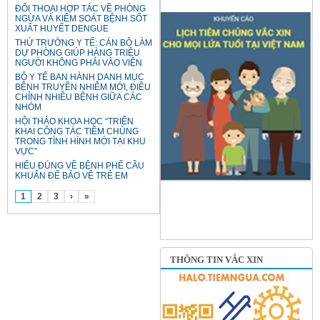
ĐỐI THOẠI HỢP TÁC VỀ PHÒNG
NGỪA VÀ KIỂM SOÁT BỆNH SỐT
XUẤT HUYẾT DENGUE
THỨ TRƯỞNG Y TẾ: CÁN BỘ LÀM
DỰ PHÒNG GIÚP HÀNG TRIỆU
NGƯỜI KHÔNG PHẢI VÀO VIỆN
BỘ Y TẾ BAN HÀNH DANH MỤC
BỆNH TRUYỀN NHIỄM MỚI, ĐIỀU
CHỈNH NHIỀU BỆNH GIỮA CÁC
NHÓM
HỘI THẢO KHOA HỌC “TRIỂN
KHAI CÔNG TÁC TIÊM CHỦNG
TRONG TÌNH HÌNH MỚI TẠI KHU
VỰC”
HIỂU ĐÚNG VỀ BỆNH PHẾ CẦU
KHUẨN ĐỂ BẢO VỆ TRẺ EM
1
2
3
›
»
THÔNG TIN VẮC XIN