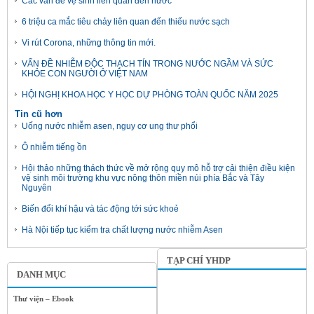
Các vấn đề vệ sinh liên quan đến nước
6 triệu ca mắc tiêu chảy liên quan đến thiếu nước sạch
Vi rút Corona, những thông tin mới.
VẤN ĐỀ NHIỄM ĐỘC THẠCH TÍN TRONG NƯỚC NGẦM VÀ SỨC
KHỎE CON NGƯỜI Ở VIỆT NAM
HỘI NGHỊ KHOA HỌC Y HỌC DỰ PHÒNG TOÀN QUỐC NĂM 2025
Tin cũ hơn
Uống nước nhiễm asen, nguy cơ ung thư phổi
Ô nhiễm tiếng ồn
Hội thảo những thách thức về mở rộng quy mô hỗ trợ cải thiện điều kiện
vệ sinh môi trường khu vực nông thôn miền núi phía Bắc và Tây
Nguyên
Biến đổi khí hậu và tác động tới sức khoẻ
Hà Nội tiếp tục kiểm tra chất lượng nước nhiễm Asen
TẠP CHÍ YHDP
DANH MỤC
Thư viện – Ebook