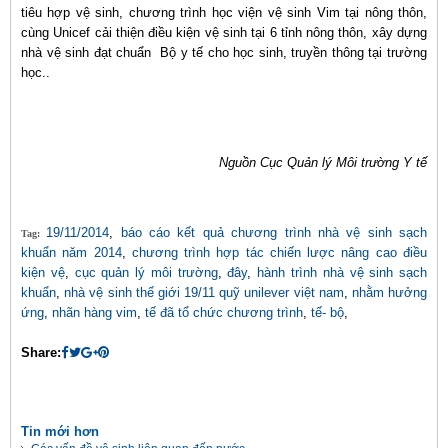
tiêu hợp vệ sinh, chương trình học viện vệ sinh Vim tại nông thôn,
cùng Unicef cải thiện điều kiện vệ sinh tại 6 tỉnh nông thôn, xây dựng
nhà vệ sinh đạt chuẩn Bộ y tế cho học sinh, truyền thông tại trường
học..
Nguồn Cục Quản lý Môi trường Y tế
19/11/2014
,
báo cáo kết quả chương trình nhà vệ sinh sạch
Tag:
khuẩn năm 2014
,
chương trình hợp tác chiến lược nâng cao điều
kiện vệ
,
cục quản lý môi trường
,
đây
,
hành trình nhà vệ sinh sạch
khuẩn
,
nhà vệ sinh thế giới 19/11 quỹ unilever việt nam
,
nhằm hưởng
ứng
,
nhãn hàng vim
,
tế đã tổ chức chương trình
,
tế- bộ
,
Share:
Tin mới hơn