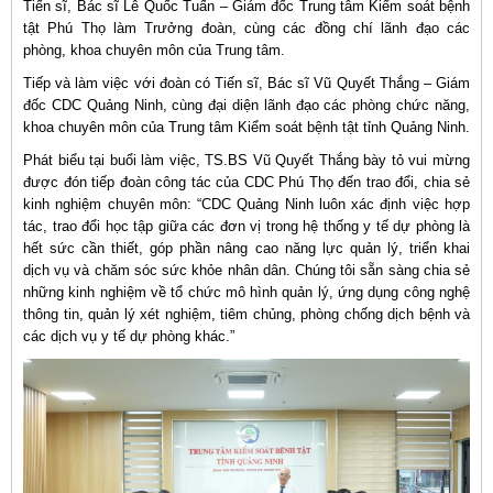
Tiến sĩ, Bác sĩ Lê Quốc Tuấn – Giám đốc Trung tâm Kiểm soát bệnh
tật Phú Thọ làm Trưởng đoàn, cùng các đồng chí lãnh đạo các
phòng, khoa chuyên môn của Trung tâm.
Tiếp và làm việc với đoàn có Tiến sĩ, Bác sĩ Vũ Quyết Thắng – Giám
đốc CDC Quảng Ninh, cùng đại diện lãnh đạo các phòng chức năng,
khoa chuyên môn của Trung tâm Kiểm soát bệnh tật tỉnh Quảng Ninh.
Phát biểu tại buổi làm việc, TS.BS Vũ Quyết Thắng bày tỏ vui mừng
được đón tiếp đoàn công tác của CDC Phú Thọ đến trao đổi, chia sẻ
kinh nghiệm chuyên môn: “CDC Quảng Ninh luôn xác định việc hợp
tác, trao đổi học tập giữa các đơn vị trong hệ thống y tế dự phòng là
hết sức cần thiết, góp phần nâng cao năng lực quản lý, triển khai
dịch vụ và chăm sóc sức khỏe nhân dân. Chúng tôi sẵn sàng chia sẻ
những kinh nghiệm về tổ chức mô hình quản lý, ứng dụng công nghệ
thông tin, quản lý xét nghiệm, tiêm chủng, phòng chống dịch bệnh và
các dịch vụ y tế dự phòng khác.”