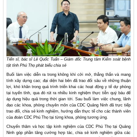
Tiến sĩ, bác sĩ Lê Quốc Tuấn – Giám đốc Trung tâm Kiểm soát bệnh
tật tỉnh Phú Thọ phát biểu chia sẻ
Buổi làm việc diễn ra trong không khí cởi mở, thẳng thắn và mang
tính xây dựng cao; đại diện hai bên đã trao đổi sâu về những thuận
lợi, khó khăn trong quá trình triển khai các hoạt động y tế dự phòng
tại tuyến tỉnh, qua đó rút ra nhiều kinh nghiệm thực tiễn quý báu để
áp dụng hiệu quả trong thời gian tới. Sau buổi làm việc chung, lãnh
đạo các khoa, phòng chuyên môn của CDC Quảng Ninh đã trực tiếp
trao đổi, chia sẻ kinh nghiệm, hướng dẫn thực tế cho các thành viên
của đoàn CDC Phú Thọ tại từng khoa, phòng tương ứng.
Chuyến thăm và học tập kinh nghiệm của CDC Phú Thọ tại Quảng
Ninh góp phần tăng cường hợp tác, chia sẻ kinh nghiệm giữa các