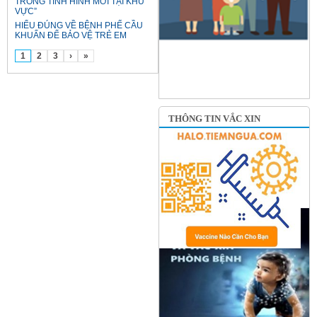
TRONG TÌNH HÌNH MỚI TẠI KHU
VỰC”
HIỂU ĐÚNG VỀ BỆNH PHẾ CẦU
KHUẨN ĐỂ BẢO VỆ TRẺ EM
1
2
3
›
»
THÔNG TIN VẮC XIN