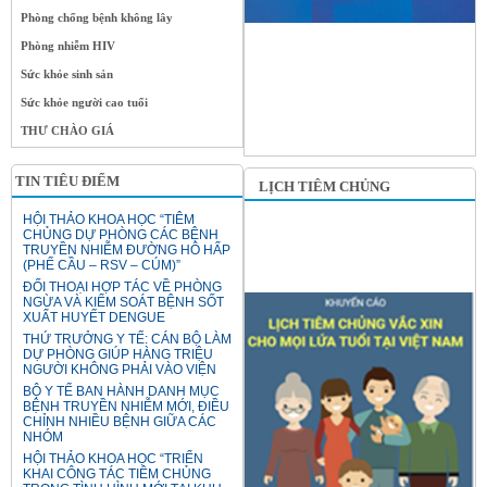
Phòng chống bệnh không lây
Phòng nhiễm HIV
Sức khỏe sinh sản
Sức khỏe người cao tuổi
THƯ CHÀO GIÁ
TIN TIÊU ĐIỂM
LỊCH TIÊM CHỦNG
HỘI THẢO KHOA HỌC “TIÊM
CHỦNG DỰ PHÒNG CÁC BỆNH
TRUYỀN NHIỄM ĐƯỜNG HÔ HẤP
(PHẾ CẦU – RSV – CÚM)”
ĐỐI THOẠI HỢP TÁC VỀ PHÒNG
NGỪA VÀ KIỂM SOÁT BỆNH SỐT
XUẤT HUYẾT DENGUE
THỨ TRƯỞNG Y TẾ: CÁN BỘ LÀM
DỰ PHÒNG GIÚP HÀNG TRIỆU
NGƯỜI KHÔNG PHẢI VÀO VIỆN
BỘ Y TẾ BAN HÀNH DANH MỤC
BỆNH TRUYỀN NHIỄM MỚI, ĐIỀU
CHỈNH NHIỀU BỆNH GIỮA CÁC
NHÓM
HỘI THẢO KHOA HỌC “TRIỂN
KHAI CÔNG TÁC TIÊM CHỦNG