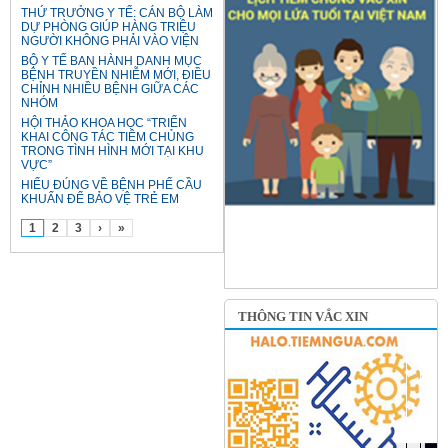
THỨ TRƯỞNG Y TẾ: CÁN BỘ LÀM
DỰ PHÒNG GIÚP HÀNG TRIỆU
NGƯỜI KHÔNG PHẢI VÀO VIỆN
BỘ Y TẾ BAN HÀNH DANH MỤC
BỆNH TRUYỀN NHIỄM MỚI, ĐIỀU
CHỈNH NHIỀU BỆNH GIỮA CÁC
NHÓM
HỘI THẢO KHOA HỌC “TRIỂN
KHAI CÔNG TÁC TIÊM CHỦNG
TRONG TÌNH HÌNH MỚI TẠI KHU
VỰC”
HIỂU ĐÚNG VỀ BỆNH PHẾ CẦU
KHUẨN ĐỂ BẢO VỆ TRẺ EM
1
2
3
›
»
THÔNG TIN VẮC XIN