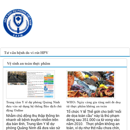
TRANG TIN ĐIỆN TỬ
HỘI Y HỌC DỰ PHÒNG
VIỆT NAM
VIETNAM ASSOCIATION OF
PREVENTIVE MEDICINE
Tư vấn bệnh do vi rút HPV
Vệ sinh an toàn thực phẩm
Trung tâm Y tế dự phòng Quảng Ninh
WHO: Ngày càng gia tăng mối đe doạ
đưa vào sử dụng hệ thống Báo dịch chủ
từ thực phẩm không an toàn
động Online
Tổ chức Y tế Thế giới cho biết “mối
Nhằm chủ động thu thập thông tin
đe dọa toàn cầu” này là thủ phạm
nhanh về bệnh truyền nhiễm trên
đứng sau 351.000 ca tử vong vào
địa bàn tỉnh, Trung tâm Y tế dự
năm 2010. Thực phẩm không an
phòng Quảng Ninh đã đưa vào sử
toàn, ví dụ như thịt nấu chưa chín,