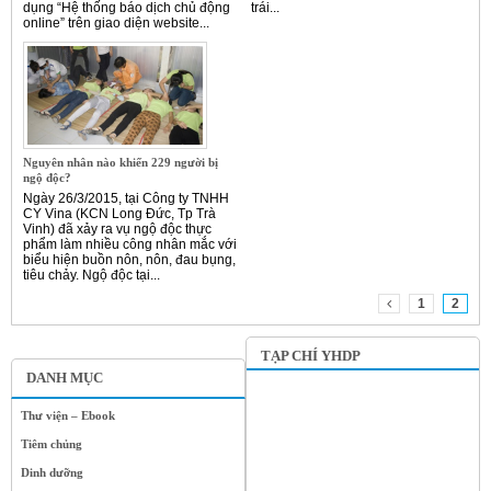
dụng “Hệ thống báo dịch chủ động
trái...
online” trên giao diện website...
Nguyên nhân nào khiến 229 người bị
ngộ độc?
Ngày 26/3/2015, tại Công ty TNHH
CY Vina (KCN Long Đức, Tp Trà
Vinh) đã xảy ra vụ ngộ độc thực
phẩm làm nhiều công nhân mắc với
biểu hiện buồn nôn, nôn, đau bụng,
tiêu chảy. Ngộ độc tại...
1
2
TẠP CHÍ YHDP
DANH MỤC
Thư viện – Ebook
Tiêm chủng
Dinh dưỡng