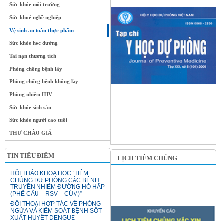
Sức khỏe môi trường
Sức khoẻ nghề nghiệp
Vệ sinh an toàn thực phẩm
Sức khỏe học đường
Tai nạn thương tích
Phòng chống bệnh lây
Phòng chống bệnh không lây
Phòng nhiễm HIV
Sức khỏe sinh sản
Sức khỏe người cao tuổi
THƯ CHÀO GIÁ
TIN TIÊU ĐIỂM
LỊCH TIÊM CHỦNG
HỘI THẢO KHOA HỌC “TIÊM
CHỦNG DỰ PHÒNG CÁC BỆNH
TRUYỀN NHIỄM ĐƯỜNG HÔ HẤP
(PHẾ CẦU – RSV – CÚM)”
ĐỐI THOẠI HỢP TÁC VỀ PHÒNG
NGỪA VÀ KIỂM SOÁT BỆNH SỐT
XUẤT HUYẾT DENGUE