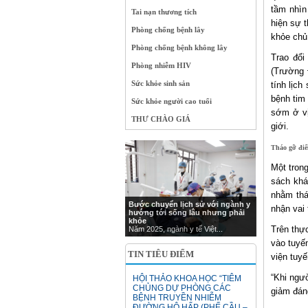
tầm nhì
Tai nạn thương tích
hiện sự 
Phòng chống bệnh lây
khỏe chủ
Phòng chống bệnh không lây
Trao đổi
Phòng nhiễm HIV
(Trường 
Sức khỏe sinh sản
tính lịc
bệnh tim
Sức khỏe người cao tuổi
sớm ở vị
THƯ CHÀO GIÁ
giới.
Tháo gỡ đi
Một tron
sách khá
nhằm thá
Bước chuyển lịch sử với ngành y
nhận vai
hướng tới sống lâu nhưng phải
khỏe
Trên thự
Năm 2025, ngành y tế Việt...
vào tuyế
TIN TIÊU ĐIỂM
viện tuyế
“Khi ngườ
HỘI THẢO KHOA HỌC “TIÊM
CHỦNG DỰ PHÒNG CÁC
giảm đán
BỆNH TRUYỀN NHIỄM
ĐƯỜNG HÔ HẤP (PHẾ CẦU –