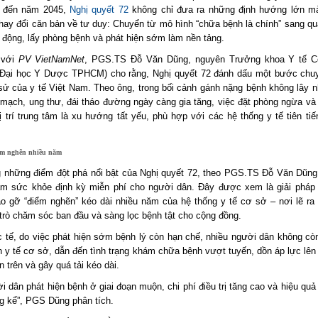
n đến năm 2045,
Nghị quyết 72
không chỉ đưa ra những định hướng lớn m
thay đổi căn bản về tư duy: Chuyển từ mô hình “chữa bệnh là chính” sang qu
 động, lấy phòng bệnh và phát hiện sớm làm nền tảng.
 với
PV VietNamNet
, PGS.TS Đỗ Văn Dũng, nguyên Trưởng khoa Y tế C
Đại học Y Dược TPHCM) cho rằng, Nghị quyết 72 đánh dấu một bước ch
h sử của y tế Việt Nam. Theo ông, trong bối cảnh gánh nặng bệnh không lây 
 mạch, ung thư, đái tháo đường ngày càng gia tăng, việc đặt phòng ngừa và 
 trí trung tâm là xu hướng tất yếu, phù hợp với các hệ thống y tế tiên tiến
ểm nghẽn nhiều năm
g những điểm đột phá nổi bật của Nghị quyết 72, theo PGS.TS Đỗ Văn Dũng,
m sức khỏe định kỳ miễn phí cho người dân. Đây được xem là giải pháp 
o gỡ “điểm nghẽn” kéo dài nhiều năm của hệ thống y tế cơ sở – nơi lẽ ra
 trò chăm sóc ban đầu và sàng lọc bệnh tật cho cộng đồng.
c tế, do việc phát hiện sớm bệnh lý còn hạn chế, nhiều người dân không còn
n y tế cơ sở, dẫn đến tình trạng khám chữa bệnh vượt tuyến, dồn áp lực lên
n trên và gây quá tải kéo dài.
i dân phát hiện bệnh ở giai đoạn muộn, chi phí điều trị tăng cao và hiệu quả
g kể”, PGS Dũng phân tích.