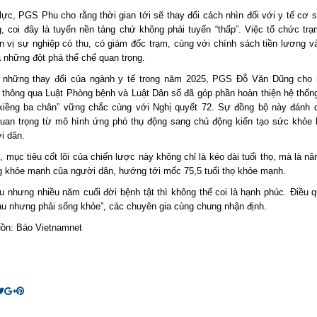
lực, PGS Phu cho rằng thời gian tới sẽ thay đổi cách nhìn đối với y tế cơ s
, coi đây là tuyến nền tảng chứ không phải tuyến “thấp”. Việc tổ chức trạ
n vị sự nghiệp có thu, có giám đốc trạm, cùng với chính sách tiền lương v
à những đột phá thể chế quan trọng.
 những thay đổi của ngành y tế trong năm 2025, PGS Đỗ Văn Dũng cho 
 thông qua Luật Phòng bệnh và Luật Dân số đã góp phần hoàn thiện hệ thống
“kiềng ba chân” vững chắc cùng với Nghị quyết 72. Sự đồng bộ này đánh
uan trọng từ mô hình ứng phó thụ động sang chủ động kiến tạo sức khỏe
i dân.
 mục tiêu cốt lõi của chiến lược này không chỉ là kéo dài tuổi thọ, mà là n
 khỏe mạnh của người dân, hướng tới mốc 75,5 tuổi thọ khỏe mạnh.
u nhưng nhiều năm cuối đời bệnh tật thì không thể coi là hạnh phúc. Điều q
lâu nhưng phải sống khỏe”, các chuyên gia cùng chung nhận định.
uồn: Báo Vietnamnet