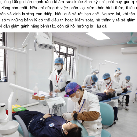
n, ông Dũng nhấn mạnh rằng khám sức khỏe định kỳ chỉ phát huy giá trị
ai đúng bản chất. Nếu chỉ dừng ở việc phân loại sức khỏe hình thức, thiếu 
ôn và định hướng can thiệp, hiệu quả sẽ rất hạn chế. Ngược lại, khi tập 
n sớm những bệnh lý có thể điều trị hoặc kiểm soát, hệ thống y tế sẽ giảm
i dân giảm gánh nặng bệnh tật, còn xã hội hưởng lợi lâu dài.