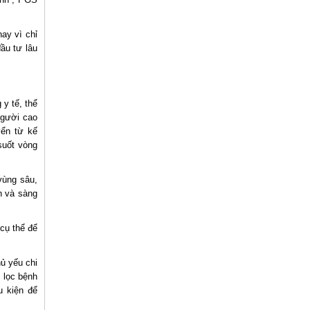
hay vì chỉ
ầu tư lâu
y tế, thể
người cao
yển từ kế
suốt vòng
vùng sâu,
h và sàng
cụ thể để
hủ yếu chi
 lọc bệnh
u kiện để