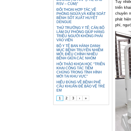
Tuy nhiê
RSV – CÚM)”
triển kh
ĐỐI THOẠI HỢP TÁC VỀ
chuyên m
PHÒNG NGỪA VÀ KIỂM SOÁT
BỆNH SỐT XUẤT HUYẾT
phát hiệ
DENGUE
phí, ngườ
THỨ TRƯỞNG Y TẾ: CÁN BỘ
LÀM DỰ PHÒNG GIÚP HÀNG
TRIỆU NGƯỜI KHÔNG PHẢI
VÀO VIỆN
BỘ Y TẾ BAN HÀNH DANH
MỤC BỆNH TRUYỀN NHIỄM
MỚI, ĐIỀU CHỈNH NHIỀU
BỆNH GIỮA CÁC NHÓM
HỘI THẢO KHOA HỌC “TRIỂN
KHAI CÔNG TÁC TIÊM
CHỦNG TRONG TÌNH HÌNH
MỚI TẠI KHU VỰC”
HIỂU ĐÚNG VỀ BỆNH PHẾ
CẦU KHUẨN ĐỂ BẢO VỆ TRẺ
EM
1
2
3
›
»