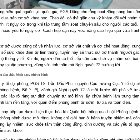
ng hiệu quả nguồn lực quốc gia, PGS Dũng cho rằng hoạt động sàng lọc cầ
 dựa trên cơ sở khoa học. Theo đó, có thể giãn chu kỳ khám đối với nhóm n
h, ít nguy cơ trong khi tập trung tầm soát chuyên sâu cho người cao tuổi,
 hoặc yếu tố nguy cơ. Cách tiếp cận này vừa nâng cao hiệu quả vừa tránh 
 cơ sở được củng cố về nhân lực, cơ sở vật chất và cơ chế hoạt động, cùng
i sổ sức khỏe điện tử liên thông, tuyến này sẽ thực sự trở thành “người gác
hệ thống y tế. Khi đó, người dân có thể tiếp cận các dịch vụ chăm sóc ban
ay tại địa phương, đúng với tinh thần mà Nghị quyết 72 hướng tới.
ng tâm chữa bệnh sang phòng bệnh
 y tế dự phòng, PGS.TS Trần Đắc Phu, nguyên Cục trưởng Cục Y tế dự p
hòng bệnh, Bộ Y tế), đánh giá Nghị quyết 72 là một bước đột phá về tư 
 xác lập rõ ràng sự dịch chuyển từ mô hình lấy chữa bệnh làm trung tâm
nh làm nền tảng, với quan điểm phòng bệnh từ sớm, từ xa và toàn diện.
n này tiếp tục được hiện thực hóa khi Quốc hội thông qua Luật Phòng bệnh.
phòng bệnh được mở rộng, không chỉ giới hạn ở bệnh truyền nhiễm mà cò
ng lây nhiễm, sức khỏe tâm thần cộng đồng, dinh dưỡng và các yếu tố ng
n sức khỏe.
g đầu tư cho phòng bệnh sẽ tiết kiệm được rất nhiều đồng chi cho chữa b