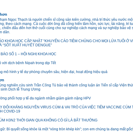
 hơn
Phạm Ngọc Thạch là người chiến sĩ cộng sản kiên cường, nhà trí thức yêu nước mộ
g, theo cách mạng. Cả cuộc đời ông đã cống hiến tâm hồn, sức lực, tài năng, trí tu
c, chiến đấu đến hơi thở cuối cùng cho sự nghiệp cách mạng và sự nghiệp bảo vệ
n dân.
ẢO KHOA HỌC CẬP NHẬT “KHUYẾN CÁO TIÊM CHỦNG CHO MỌI LỨA TUỔI Ở V
À “SỐT XUẤT HUYẾT DENGUE”
BÁO SỐ 1 – HỘI NGHỊ KHOA HỌC
 với dịch bệnh Nipah trong dịp Tết
g mô hình y tế dự phòng chuyên sâu, hiện đại, hoạt động hiệu quả
hơn
ng nghiên cứu sinh Trần Công Tú bảo vệ thành công luận án Tiến sĩ cấp Viện thứ 
 sinh Dịch tễ Trung Ương
ờng phối hợp y tế đa ngành nhằm giảm gánh nặng HPV
Y ĐỔI KHÁNG NGUYÊN VIRUS CÚM & VAI TRÒ CỦA VIỆC TIÊM VACCINE CÚM
CH COVID-19
ÚM H3N2 THỜI GIAN QUA KHÔNG CÓ GÌ LÀ BẤT THƯỜNG
gữ: Bí quyết sống khỏe là một “vòng tròn khép kín”; con em chúng ta đang mất gốc