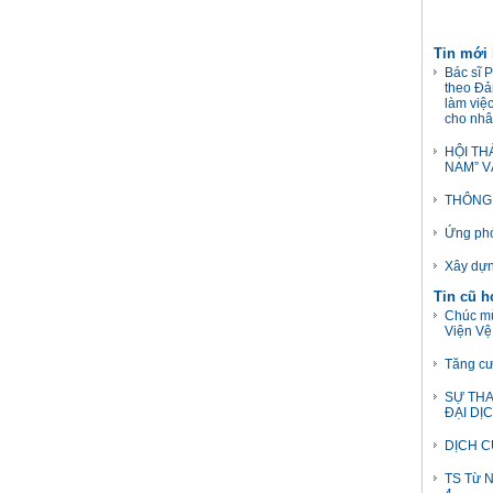
Tin mới
Bác sĩ 
theo Đản
làm việ
cho nhâ
HỘI TH
NAM” V
THÔNG 
Ứng phó
Xây dựn
Tin cũ 
Chúc mừ
Viện Vệ
Tăng cư
SỰ THA
ĐẠI DỊ
DỊCH C
TS Từ N