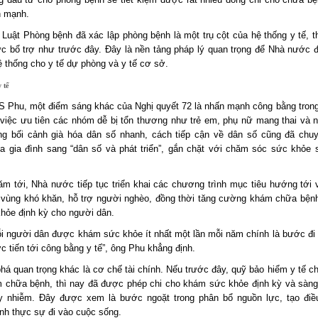
n mạnh.
 Luật Phòng bệnh đã xác lập phòng bệnh là một trụ cột của hệ thống y tế, t
vực bổ trợ như trước đây. Đây là nền tảng pháp lý quan trọng để Nhà nước đ
ệ thống cho y tế dự phòng và y tế cơ sở.
y tế
 Phu, một điểm sáng khác của Nghị quyết 72 là nhấn mạnh công bằng trong 
 việc ưu tiên các nhóm dễ bị tổn thương như trẻ em, phụ nữ mang thai và 
ong bối cảnh già hóa dân số nhanh, cách tiếp cận về dân số cũng đã chu
a gia đình sang “dân số và phát triển”, gắn chặt với chăm sóc sức khỏe 
m tới, Nhà nước tiếp tục triển khai các chương trình mục tiêu hướng tới 
 vùng khó khăn, hỗ trợ người nghèo, đồng thời tăng cường khám chữa bện
khỏe định kỳ cho người dân.
i người dân được khám sức khỏe ít nhất một lần mỗi năm chính là bước đi 
 tiến tới công bằng y tế”, ông Phu khẳng định.
há quan trọng khác là cơ chế tài chính. Nếu trước đây, quỹ bảo hiểm y tế c
 chữa bệnh, thì nay đã được phép chi cho khám sức khỏe định kỳ và sàng
y nhiễm. Đây được xem là bước ngoặt trong phân bổ nguồn lực, tạo điề
nh thực sự đi vào cuộc sống.