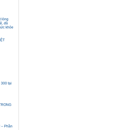
t lòng
ệ, đã
 sức khỏe
IỆT
300 tại
 TRONG
! – Phần