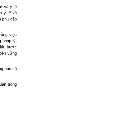
ở và y tế
m y tế xã
à phụ cấp
rằng việc
 pháp lý,
 dấu bước
 bền vững
âng cao số
uan trọng