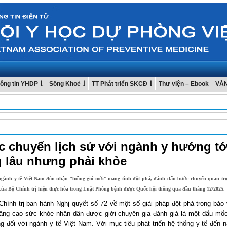
ông tin YHDP
Sống Khoẻ
TT Phát triển SKCĐ
Thư viện – Ebook
VĂ
 chuyển lịch sử với ngành y hướng tớ
 lâu nhưng phải khỏe
gành y tế Việt Nam đón nhận “luồng gió mới” mang tính đột phá, đánh dấu bước chuyển quan tr
 của Bộ Chính trị hiện thực hóa trong Luật Phòng bệnh được Quốc hội thông qua đầu tháng 12/2025.
Chính trị ban hành Nghị quyết số 72 về một số giải pháp đột phá trong bảo
âng cao sức khỏe nhân dân được giới chuyên gia đánh giá là một dấu mốc
ng đối với ngành y tế Việt Nam. Với mục tiêu phát triển hệ thống y tế đến 