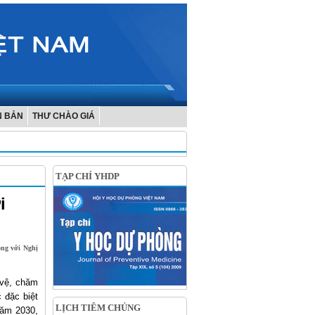
N BẢN
THƯ CHÀO GIÁ
TẠP CHÍ YHDP
i
ọng với Nghị
 vệ, chăm
 đặc biệt
LỊCH TIÊM CHỦNG
năm 2030,