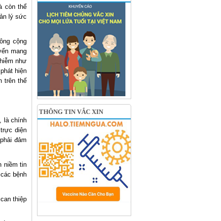
à còn thể
ản lý sức
ông cộng
uyển mang
nhiễm như
phát hiện
 trên thế
THÔNG TIN VẮC XIN
 là chính
trực diện
 phải đảm
 niềm tin
 các bệnh
 can thiệp