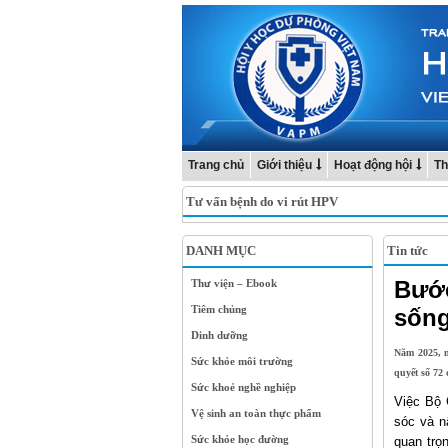
Trang chủ
Giới thiệu
Hoạt động hội
Th
Tư vấn bệnh do vi rút HPV
DANH MỤC
Tin tức
Bước
Thư viện – Ebook
Tiêm chủng
sống
Dinh dưỡng
Năm 2025, n
Sức khỏe môi trường
quyết số 72
Sức khoẻ nghề nghiệp
Việc Bộ 
Vệ sinh an toàn thực phẩm
sóc và n
Sức khỏe học đường
quan trọ