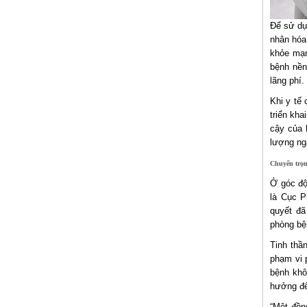
Để sử dụ
nhân hóa
khỏe mạn
bệnh nền
lãng phí.
Khi y tế
triển kha
cậy của 
lượng ng
Chuyển trọ
Ở góc độ
là Cục P
quyết đã
phòng bệ
Tinh thầ
phạm vi 
bệnh khô
hưởng đế
“Một đồn