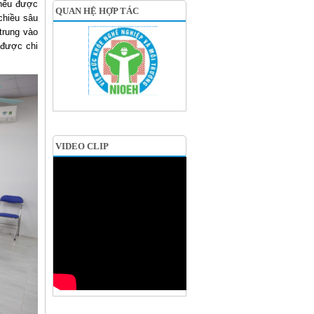
 nếu được
QUAN HỆ HỢP TÁC
chiều sâu
trung vào
 được chi
VIDEO CLIP