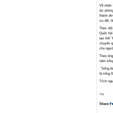
Về nhân 
dự phòng
thành đơ
ưu đãi, l
Theo dõi
Quốc hội
tạo thế 
chuyển q
cho ngườ
Theo ông,
năm sống
“Sống lâ
là sống 
Trích ng
Tag:
Share: