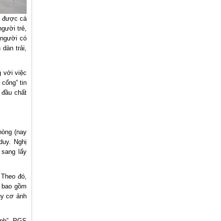
n được cá
gười trẻ,
 người có
dàn trải,
 với việc
 cổng” tin
 đầu chất
hòng (nay
duy. Nghị
 sang lấy
 Theo đó,
n bao gồm
uy cơ ảnh
ệnh”, PGS