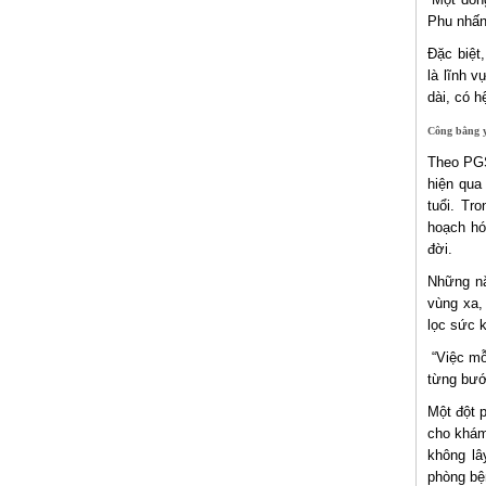
Phu nhấ
Đặc biệt,
là lĩnh 
dài, có h
Công bằng 
Theo PGS
hiện qua
tuổi. Tr
hoạch hó
đời.
Những nă
vùng xa,
lọc sức 
“Việc mỗ
từng bước
Một đột p
cho khám
không lâ
phòng bệ