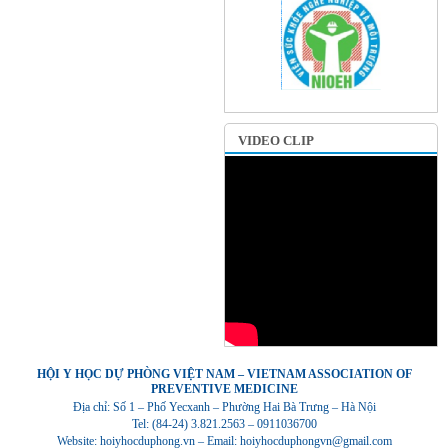
VIDEO CLIP
HỘI Y HỌC DỰ PHÒNG VIỆT NAM – VIETNAM ASSOCIATION OF
PREVENTIVE MEDICINE
Địa chỉ: Số 1 – Phố Yecxanh – Phường Hai Bà Trưng – Hà Nội
Tel: (84-24) 3.821.2563 – 0911036700
Website: hoiyhocduphong.vn – Email: hoiyhocduphongvn@gmail.com