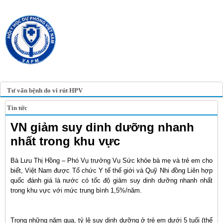
TRANG TIN ĐIỆN TỬ
HỘI Y HỌC DỰ PHÒNG
VIỆT NAM
VIETNAM ASSOCIATION OF
PREVENTIVE MEDICINE
Tư vấn bệnh do vi rút HPV
Tin tức
VN giảm suy dinh dưỡng nhanh
nhất trong khu vực
Bà Lưu Thị Hồng – Phó Vụ trưởng Vụ Sức khỏe bà mẹ và trẻ em cho
biết, Việt Nam được Tổ chức Y tế thế giới và Quỹ Nhi đồng Liên hợp
quốc đánh giá là nước có tốc độ giảm suy dinh dưỡng nhanh nhất
trong khu vực với mức trung bình 1,5%/năm.
Trong những năm qua, tỷ lệ suy dinh dưỡng ở trẻ em dưới 5 tuổi (thể