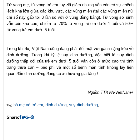
Tử vong mẹ, tử vong trẻ em tuy đã giảm nhưng vẫn còn có sự chênh
lệch khá lớn giữa các khu vực, các vùng miền (tại các vùng miền núi
chỉ số này gấp tới 3 lần so với ở vùng đồng bằng). Tử vong sơ sinh
vẫn còn khá cao, chiếm tới 70% tử vong trẻ em dưới 1 tuổi và 50%
tử vong trẻ em dưới 5 tuổi.
Trong khi đó, Việt Nam cũng đang phải đối mặt với gánh nặng kép về
dinh dưỡng. Trong khi tỷ lệ suy dinh dưỡng, đặc biệt là suy dinh
dưỡng thấp còi của trẻ em dưới 5 tuổi vẫn còn ở mức cao thì tình
trạng thừa cân – béo phì và một số bệnh mãn tính không lây liên
quan đến dinh dưỡng đang có xu hướng gia tăng./.
Nguồn TTXVN/VietNam+
bà mẹ và trẻ em
,
dinh dưỡng
,
suy dinh dưỡng
,
Tag:
Share: