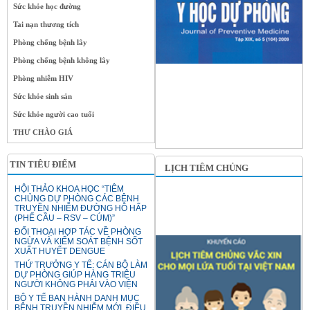
Sức khỏe học đường
Tai nạn thương tích
Phòng chống bệnh lây
Phòng chống bệnh không lây
Phòng nhiễm HIV
Sức khỏe sinh sản
Sức khỏe người cao tuổi
THƯ CHÀO GIÁ
TIN TIÊU ĐIỂM
LỊCH TIÊM CHỦNG
HỘI THẢO KHOA HỌC “TIÊM
CHỦNG DỰ PHÒNG CÁC BỆNH
TRUYỀN NHIỄM ĐƯỜNG HÔ HẤP
(PHẾ CẦU – RSV – CÚM)”
ĐỐI THOẠI HỢP TÁC VỀ PHÒNG
NGỪA VÀ KIỂM SOÁT BỆNH SỐT
XUẤT HUYẾT DENGUE
THỨ TRƯỞNG Y TẾ: CÁN BỘ LÀM
DỰ PHÒNG GIÚP HÀNG TRIỆU
NGƯỜI KHÔNG PHẢI VÀO VIỆN
BỘ Y TẾ BAN HÀNH DANH MỤC
BỆNH TRUYỀN NHIỄM MỚI, ĐIỀU