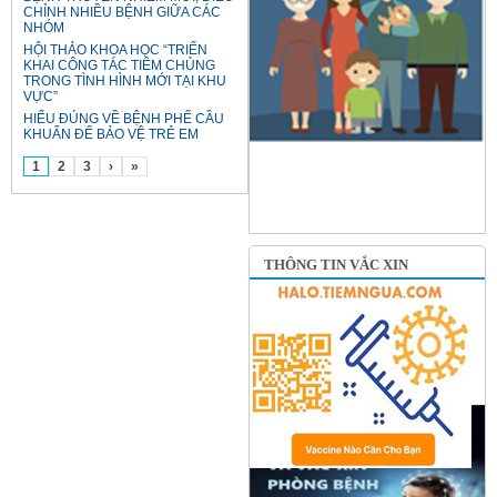
CHỈNH NHIỀU BỆNH GIỮA CÁC
NHÓM
HỘI THẢO KHOA HỌC “TRIỂN
KHAI CÔNG TÁC TIÊM CHỦNG
TRONG TÌNH HÌNH MỚI TẠI KHU
VỰC”
HIỂU ĐÚNG VỀ BỆNH PHẾ CẦU
KHUẨN ĐỂ BẢO VỆ TRẺ EM
1
2
3
›
»
THÔNG TIN VẮC XIN