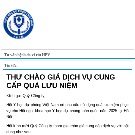
TRANG TIN ĐIỆN TỬ
HỘI Y HỌC DỰ PHÒNG
VIỆT NAM
VIETNAM ASSOCIATION OF
PREVENTIVE MEDICINE
Tư vấn bệnh do vi rút HPV
Tin tức
THƯ CHÀO GIÁ DỊCH VỤ CUNG
CẤP QUÀ LƯU NIỆM
Kính gửi Quý Công ty,
Hội Y học dự phòng Việt Nam có nhu cầu sử dụng quà lưu niệm phục
vụ cho Hội nghị khoa học Y học dự phòng toàn quốc năm 2025 tại Hà
Nội.
Hội kính mời Quý Công ty tham gia chào giá cung cấp dịch vụ với nội
dung như sau: