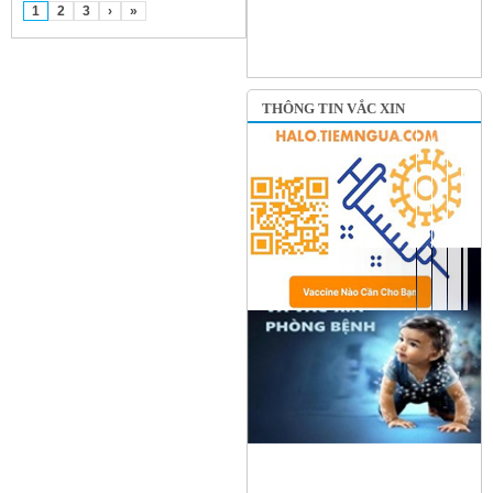
1
2
3
›
»
THÔNG TIN VẮC XIN