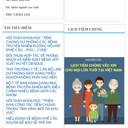
Sức khỏe người cao tuổi
THƯ CHÀO GIÁ
TIN TIÊU ĐIỂM
LỊCH TIÊM CHỦNG
HỘI THẢO KHOA HỌC “TIÊM
CHỦNG DỰ PHÒNG CÁC BỆNH
TRUYỀN NHIỄM ĐƯỜNG HÔ HẤP
(PHẾ CẦU – RSV – CÚM)”
ĐỐI THOẠI HỢP TÁC VỀ PHÒNG
NGỪA VÀ KIỂM SOÁT BỆNH SỐT
XUẤT HUYẾT DENGUE
THỨ TRƯỞNG Y TẾ: CÁN BỘ LÀM
DỰ PHÒNG GIÚP HÀNG TRIỆU
NGƯỜI KHÔNG PHẢI VÀO VIỆN
BỘ Y TẾ BAN HÀNH DANH MỤC
BỆNH TRUYỀN NHIỄM MỚI, ĐIỀU
CHỈNH NHIỀU BỆNH GIỮA CÁC
NHÓM
HỘI THẢO KHOA HỌC “TRIỂN
KHAI CÔNG TÁC TIÊM CHỦNG
TRONG TÌNH HÌNH MỚI TẠI KHU
VỰC”
HIỂU ĐÚNG VỀ BỆNH PHẾ CẦU
KHUẨN ĐỂ BẢO VỆ TRẺ EM