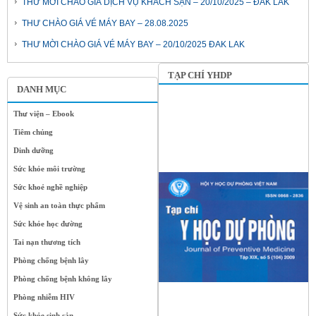
THƯ MỜI CHÀO GIÁ DỊCH VỤ KHÁCH SẠN – 20/10/2025 – ĐẮK LĂK
THƯ CHÀO GIÁ VÉ MÁY BAY – 28.08.2025
THƯ MỜI CHÀO GIÁ VÉ MÁY BAY – 20/10/2025 ĐAK LAK
TẠP CHÍ YHDP
DANH MỤC
Thư viện – Ebook
Tiêm chủng
Dinh dưỡng
Sức khỏe môi trường
Sức khoẻ nghề nghiệp
Vệ sinh an toàn thực phẩm
Sức khỏe học đường
Tai nạn thương tích
Phòng chống bệnh lây
Phòng chống bệnh không lây
Phòng nhiễm HIV
Sức khỏe sinh sản