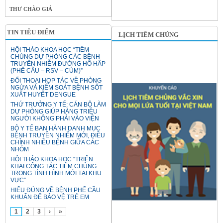
THƯ CHÀO GIÁ
TIN TIÊU ĐIỂM
LỊCH TIÊM CHỦNG
HỘI THẢO KHOA HỌC “TIÊM
CHỦNG DỰ PHÒNG CÁC BỆNH
TRUYỀN NHIỄM ĐƯỜNG HÔ HẤP
(PHẾ CẦU – RSV – CÚM)”
ĐỐI THOẠI HỢP TÁC VỀ PHÒNG
NGỪA VÀ KIỂM SOÁT BỆNH SỐT
XUẤT HUYẾT DENGUE
THỨ TRƯỞNG Y TẾ: CÁN BỘ LÀM
DỰ PHÒNG GIÚP HÀNG TRIỆU
NGƯỜI KHÔNG PHẢI VÀO VIỆN
BỘ Y TẾ BAN HÀNH DANH MỤC
BỆNH TRUYỀN NHIỄM MỚI, ĐIỀU
CHỈNH NHIỀU BỆNH GIỮA CÁC
NHÓM
HỘI THẢO KHOA HỌC “TRIỂN
KHAI CÔNG TÁC TIÊM CHỦNG
TRONG TÌNH HÌNH MỚI TẠI KHU
VỰC”
HIỂU ĐÚNG VỀ BỆNH PHẾ CẦU
KHUẨN ĐỂ BẢO VỆ TRẺ EM
1
2
3
›
»