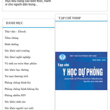
mục tiêu nâng cao kiến thức, hành
vi cho người dân trong...
TẠP CHÍ YHDP
DANH MỤC
Thư viện – Ebook
Tiêm chủng
Dinh dưỡng
Sức khỏe môi trường
Sức khoẻ nghề nghiệp
Vệ sinh an toàn thực phẩm
Sức khỏe học đường
Tai nạn thương tích
Phòng chống bệnh lây
Phòng chống bệnh không lây
Phòng nhiễm HIV
Sức khỏe sinh sản
Sức khỏe người cao tuổi