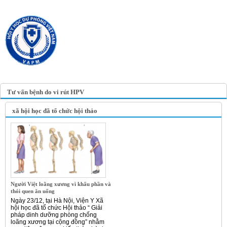
TRANG TIN ĐIỆN TỬ
HỘI Y HỌC DỰ PHÒNG
VIỆT NAM
VIETNAM ASSOCIATION OF
PREVENTIVE MEDICINE
Tư vấn bệnh do vi rút HPV
xã hội học đã tổ chức hội thảo
Người Việt loãng xương vì khẩu phần và
thói quen ăn uống
Ngày 23/12, tại Hà Nội, Viện Y Xã
hội học đã tổ chức Hội thảo “ Giải
pháp dinh dưỡng phòng chống
loãng xương tại cộng đồng” nhằm