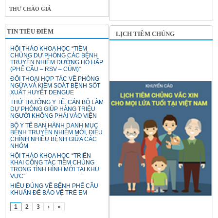
THƯ CHÀO GIÁ
TIN TIÊU ĐIỂM
LỊCH TIÊM CHỦNG
HỘI THẢO KHOA HỌC “TIÊM
CHỦNG DỰ PHÒNG CÁC BỆNH
TRUYỀN NHIỄM ĐƯỜNG HÔ HẤP
(PHẾ CẦU – RSV – CÚM)”
ĐỐI THOẠI HỢP TÁC VỀ PHÒNG
NGỪA VÀ KIỂM SOÁT BỆNH SỐT
XUẤT HUYẾT DENGUE
THỨ TRƯỞNG Y TẾ: CÁN BỘ LÀM
DỰ PHÒNG GIÚP HÀNG TRIỆU
NGƯỜI KHÔNG PHẢI VÀO VIỆN
BỘ Y TẾ BAN HÀNH DANH MỤC
BỆNH TRUYỀN NHIỄM MỚI, ĐIỀU
CHỈNH NHIỀU BỆNH GIỮA CÁC
NHÓM
HỘI THẢO KHOA HỌC “TRIỂN
KHAI CÔNG TÁC TIÊM CHỦNG
TRONG TÌNH HÌNH MỚI TẠI KHU
VỰC”
HIỂU ĐÚNG VỀ BỆNH PHẾ CẦU
KHUẨN ĐỂ BẢO VỆ TRẺ EM
1
2
3
›
»