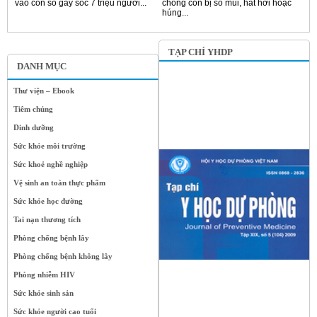
vào con số gây sôc 7 triệu người...
chồng con bị sổ mũi, hắt hơi hoặc
húng...
TẠP CHÍ YHDP
DANH MỤC
Thư viện – Ebook
Tiêm chủng
Dinh dưỡng
Sức khỏe môi trường
Sức khoẻ nghề nghiệp
Vệ sinh an toàn thực phẩm
Sức khỏe học đường
Tai nạn thương tích
Phòng chống bệnh lây
Phòng chống bệnh không lây
Phòng nhiễm HIV
Sức khỏe sinh sản
Sức khỏe người cao tuổi