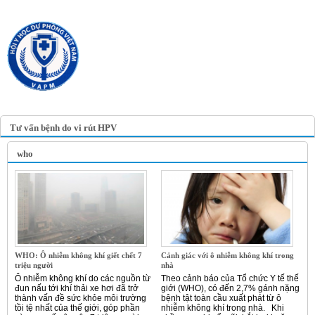
TRANG TIN ĐIỆN TỬ
HỘI Y HỌC DỰ PHÒNG
VIỆT NAM
VIETNAM ASSOCIATION OF
PREVENTIVE MEDICINE
Tư vấn bệnh do vi rút HPV
who
WHO: Ô nhiễm không khí giết chết 7
Cảnh giác với ô nhiễm không khí trong
triệu người
nhà
Ô nhiễm không khí do các nguồn từ
Theo cảnh báo của Tổ chức Y tế thế
đun nấu tới khí thải xe hơi đã trở
giới (WHO), có đến 2,7% gánh nặng
thành vấn đề sức khỏe môi trường
bệnh tật toàn cầu xuất phát từ ô
tồi tệ nhất của thế giới, góp phần
nhiễm không khí trong nhà. Khi