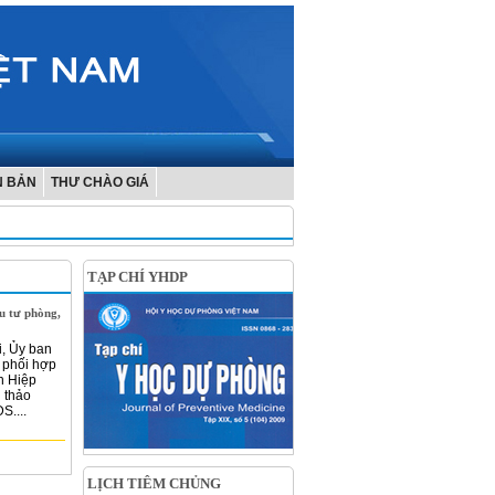
N BẢN
THƯ CHÀO GIÁ
TẠP CHÍ YHDP
u tư phòng,
i, Ủy ban
 phối hợp
n Hiệp
 thảo
S....
LỊCH TIÊM CHỦNG