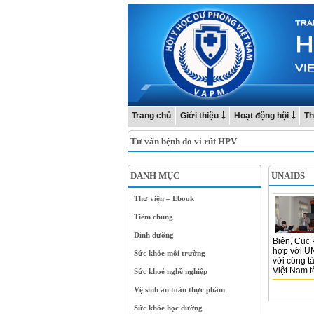
Trang chủ
Giới thiệu
Hoạt động hội
Th
Tư vấn bệnh do vi rút HPV
DANH MỤC
UNAIDS
Thư viện – Ebook
Tiêm chủng
Dinh dưỡng
Biên, Cục 
hợp với U
Sức khỏe môi trường
với công t
Việt Nam t
Sức khoẻ nghề nghiệp
Vệ sinh an toàn thực phẩm
Sức khỏe học đường