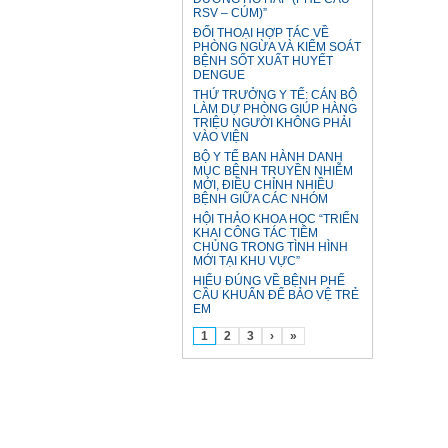
RSV – CÚM)”
ĐỐI THOẠI HỢP TÁC VỀ
PHÒNG NGỪA VÀ KIỂM SOÁT
BỆNH SỐT XUẤT HUYẾT
DENGUE
THỨ TRƯỞNG Y TẾ: CÁN BỘ
LÀM DỰ PHÒNG GIÚP HÀNG
TRIỆU NGƯỜI KHÔNG PHẢI
VÀO VIỆN
BỘ Y TẾ BAN HÀNH DANH
MỤC BỆNH TRUYỀN NHIỄM
MỚI, ĐIỀU CHỈNH NHIỀU
BỆNH GIỮA CÁC NHÓM
HỘI THẢO KHOA HỌC “TRIỂN
KHAI CÔNG TÁC TIÊM
CHỦNG TRONG TÌNH HÌNH
MỚI TẠI KHU VỰC”
HIỂU ĐÚNG VỀ BỆNH PHẾ
CẦU KHUẨN ĐỂ BẢO VỆ TRẺ
EM
1
2
3
›
»