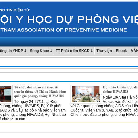
ông tin YHDP
Sống Khoẻ
TT Phát triển SKCĐ
Thư viện – Ebook
VĂ
Tổ chức đoàn báo chí thực tế
Hội thảo Chiến lược đầ
truyền thông về Tháng Hành động
chống HIV/AIDS
quốc gia phòng, chống HIV/AIDS
Ngày 10/7, tại Hà Nộ
Từ ngày 24-27/11, tại Điện
Về các vấn đề xã hội
Phòng, chống HIV/AIDS, Bộ Y tế phối
với Cơ quan phòng chống AIDS của Liê
NAIDS và Câu lạc bộ Nhà báo Việt Nam
Quốc tại Việt Nam (UNAIDS) tổ chức Hội
ác phòng, chống HIV/AIDS, Hội Nhà báo
Chiến lược đầu tư phòng, chống HIV/AID
ổ chức đưa các...