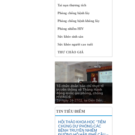
Tai nạn thương tích
Phòng chống bệnh lây
Phòng chống bệnh không lây
Phòng nhiễm HIV
Sức khỏe sinh sản
Sức khỏe người cao tuổi
THƯ CHÀO GIÁ
Tổ chức đoàn báo chí thực tế
truyền thông về Tháng Hành
động quốc gia phòng, chống
HIV/AIDS
Từ ngày 24-27/11, tại Điện Biên,...
TIN TIÊU ĐIỂM
HỘI THẢO KHOA HỌC “TIÊM
CHỦNG DỰ PHÒNG CÁC
BỆNH TRUYỀN NHIỄM
ĐƯỜNG HÔ HẤP (PHẾ CẦU –