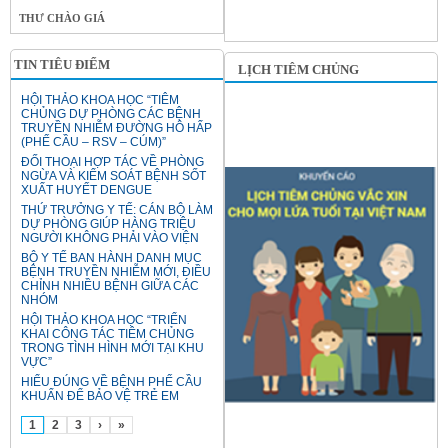
THƯ CHÀO GIÁ
TIN TIÊU ĐIỂM
LỊCH TIÊM CHỦNG
HỘI THẢO KHOA HỌC “TIÊM
CHỦNG DỰ PHÒNG CÁC BỆNH
TRUYỀN NHIỄM ĐƯỜNG HÔ HẤP
(PHẾ CẦU – RSV – CÚM)”
ĐỐI THOẠI HỢP TÁC VỀ PHÒNG
NGỪA VÀ KIỂM SOÁT BỆNH SỐT
XUẤT HUYẾT DENGUE
THỨ TRƯỞNG Y TẾ: CÁN BỘ LÀM
DỰ PHÒNG GIÚP HÀNG TRIỆU
NGƯỜI KHÔNG PHẢI VÀO VIỆN
BỘ Y TẾ BAN HÀNH DANH MỤC
BỆNH TRUYỀN NHIỄM MỚI, ĐIỀU
CHỈNH NHIỀU BỆNH GIỮA CÁC
NHÓM
HỘI THẢO KHOA HỌC “TRIỂN
KHAI CÔNG TÁC TIÊM CHỦNG
TRONG TÌNH HÌNH MỚI TẠI KHU
VỰC”
HIỂU ĐÚNG VỀ BỆNH PHẾ CẦU
KHUẨN ĐỂ BẢO VỆ TRẺ EM
1
2
3
›
»