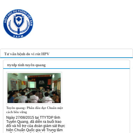
TRANG TIN ĐIỆN TỬ
HỘI Y HỌC DỰ PHÒNG
VIỆT NAM
VIETNAM ASSOCIATION OF
PREVENTIVE MEDICINE
Tư vấn bệnh do vi rút HPV
ttytdp tỉnh tuyên quang
Tuyên quang: Phấn đấu đạt Chuẩn một
cách bền vững
Ngày 27/08/2015 tại TTYTDP tỉnh
Tuyên Quang, đã diễn ra buổi trao
đổi và hỗ trợ của đoàn giám sát thực
hiện Chuẩn Quốc gia về Trung tâm