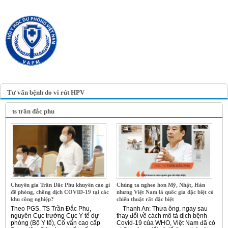
TRANG TIN ĐIỆN TỬ
HỘI Y HỌC DỰ PHÒNG
VIỆT NAM
VIETNAM ASSOCIATION OF
PREVENTIVE MEDICINE
Tư vấn bệnh do vi rút HPV
ts trần đắc phu
Chuyên gia Trần Đắc Phu khuyến cáo gì
Chúng ta ngheo hơn Mỹ, Nhật, Hàn
để phòng, chống dịch COVID-19 tại các
nhưng Việt Nam là quốc gia đặc biệt có
khu công nghiệp?
chiến thuật rất đặc biệt
Theo PGS. TS Trần Đắc Phu,
Thanh An: Thưa ông, ngay sau
nguyên Cục trưởng Cục Y tế dự
thay đổi về cách mô tả dịch bệnh
phòng (Bộ Y tế), Cố vấn cao cấp
Covid-19 của WHO, Việt Nam đã có