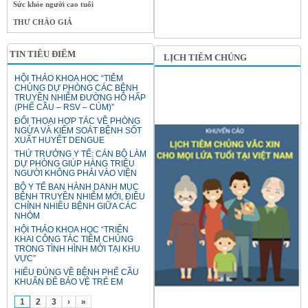
Sức khỏe người cao tuổi
THƯ CHÀO GIÁ
TIN TIÊU ĐIỂM
LỊCH TIÊM CHỦNG
HỘI THẢO KHOA HỌC “TIÊM
CHỦNG DỰ PHÒNG CÁC BỆNH
TRUYỀN NHIỄM ĐƯỜNG HÔ HẤP
(PHẾ CẦU – RSV – CÚM)”
ĐỐI THOẠI HỢP TÁC VỀ PHÒNG
NGỪA VÀ KIỂM SOÁT BỆNH SỐT
XUẤT HUYẾT DENGUE
THỨ TRƯỞNG Y TẾ: CÁN BỘ LÀM
DỰ PHÒNG GIÚP HÀNG TRIỆU
NGƯỜI KHÔNG PHẢI VÀO VIỆN
BỘ Y TẾ BAN HÀNH DANH MỤC
BỆNH TRUYỀN NHIỄM MỚI, ĐIỀU
CHỈNH NHIỀU BỆNH GIỮA CÁC
NHÓM
HỘI THẢO KHOA HỌC “TRIỂN
KHAI CÔNG TÁC TIÊM CHỦNG
TRONG TÌNH HÌNH MỚI TẠI KHU
VỰC”
HIỂU ĐÚNG VỀ BỆNH PHẾ CẦU
KHUẨN ĐỂ BẢO VỆ TRẺ EM
1
2
3
›
»