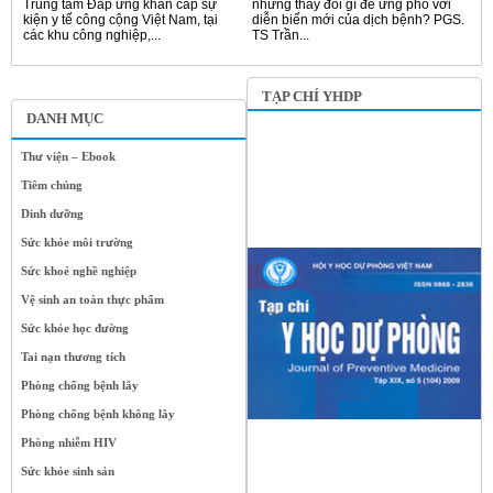
Trung tâm Đáp ứng khẩn cấp sự
những thay đổi gì để ứng phó với
kiện y tế công cộng Việt Nam, tại
diễn biến mới của dịch bệnh? PGS.
các khu công nghiệp,...
TS Trần...
TẠP CHÍ YHDP
DANH MỤC
Thư viện – Ebook
Tiêm chủng
Dinh dưỡng
Sức khỏe môi trường
Sức khoẻ nghề nghiệp
Vệ sinh an toàn thực phẩm
Sức khỏe học đường
Tai nạn thương tích
Phòng chống bệnh lây
Phòng chống bệnh không lây
Phòng nhiễm HIV
Sức khỏe sinh sản