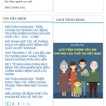
Sức khỏe người cao tuổi
THƯ CHÀO GIÁ
TIN TIÊU ĐIỂM
LỊCH TIÊM CHỦNG
HỘI THẢO KHOA HỌC “TIÊM
CHỦNG DỰ PHÒNG CÁC BỆNH
TRUYỀN NHIỄM ĐƯỜNG HÔ HẤP
(PHẾ CẦU – RSV – CÚM)”
ĐỐI THOẠI HỢP TÁC VỀ PHÒNG
NGỪA VÀ KIỂM SOÁT BỆNH SỐT
XUẤT HUYẾT DENGUE
THỨ TRƯỞNG Y TẾ: CÁN BỘ LÀM
DỰ PHÒNG GIÚP HÀNG TRIỆU
NGƯỜI KHÔNG PHẢI VÀO VIỆN
BỘ Y TẾ BAN HÀNH DANH MỤC
BỆNH TRUYỀN NHIỄM MỚI, ĐIỀU
CHỈNH NHIỀU BỆNH GIỮA CÁC
NHÓM
HỘI THẢO KHOA HỌC “TRIỂN
KHAI CÔNG TÁC TIÊM CHỦNG
TRONG TÌNH HÌNH MỚI TẠI KHU
VỰC”
HIỂU ĐÚNG VỀ BỆNH PHẾ CẦU
KHUẨN ĐỂ BẢO VỆ TRẺ EM
1
2
3
›
»