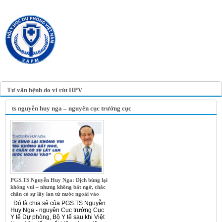
TRANG TIN ĐIỆN TỬ
HỘI Y HỌC DỰ PHÒNG
VIỆT NAM
VIETNAM ASSOCIATION OF
PREVENTIVE MEDICINE
Tư vấn bệnh do vi rút HPV
ts nguyễn huy nga – nguyên cục trưởng cục
PGS.TS Nguyễn Huy Nga: Dịch bùng lại
không vui – nhưng không bất ngờ, chắc
chắn có sự lây lan từ nước ngoài vào
Đó là chia sẻ của PGS.TS Nguyễn
Huy Nga - nguyên Cục trưởng Cục
Y tế Dự phòng, Bộ Y tế sau khi Việt