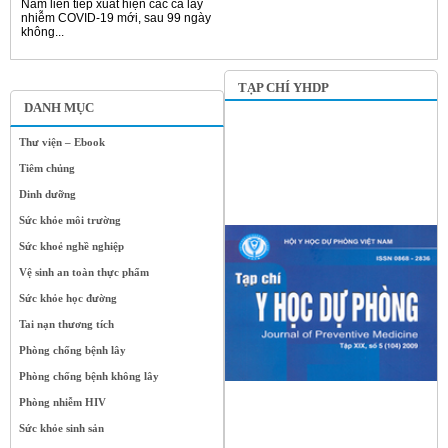
Nam liên tiếp xuất hiện các ca lây
nhiễm COVID-19 mới, sau 99 ngày
không...
TẠP CHÍ YHDP
DANH MỤC
Thư viện – Ebook
Tiêm chủng
Dinh dưỡng
Sức khỏe môi trường
Sức khoẻ nghề nghiệp
Vệ sinh an toàn thực phẩm
Sức khỏe học đường
Tai nạn thương tích
Phòng chống bệnh lây
Phòng chống bệnh không lây
Phòng nhiễm HIV
Sức khỏe sinh sản