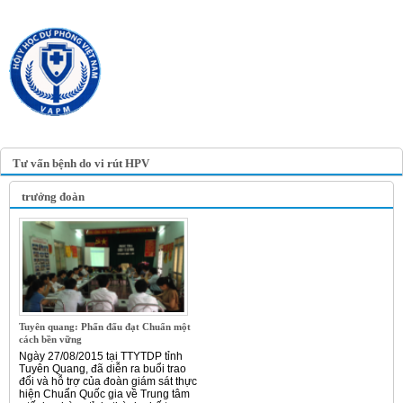
TRANG TIN ĐIỆN TỬ
HỘI Y HỌC DỰ PHÒNG
VIỆT NAM
VIETNAM ASSOCIATION OF
PREVENTIVE MEDICINE
Tư vấn bệnh do vi rút HPV
trưởng đoàn
Tuyên quang: Phấn đấu đạt Chuẩn một
cách bền vững
Ngày 27/08/2015 tại TTYTDP tỉnh
Tuyên Quang, đã diễn ra buổi trao
đổi và hỗ trợ của đoàn giám sát thực
hiện Chuẩn Quốc gia về Trung tâm