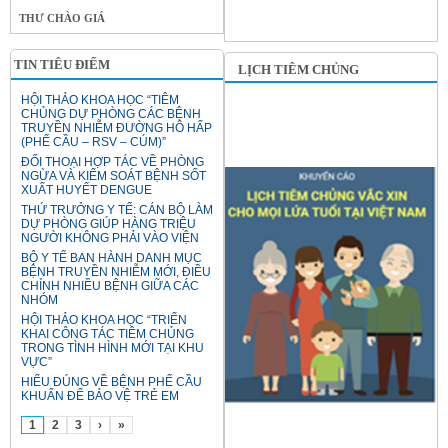
THƯ CHÀO GIÁ
TIN TIÊU ĐIỂM
LỊCH TIÊM CHỦNG
HỘI THẢO KHOA HỌC “TIÊM
CHỦNG DỰ PHÒNG CÁC BỆNH
TRUYỀN NHIỄM ĐƯỜNG HÔ HẤP
(PHẾ CẦU – RSV – CÚM)”
ĐỐI THOẠI HỢP TÁC VỀ PHÒNG
NGỪA VÀ KIỂM SOÁT BỆNH SỐT
XUẤT HUYẾT DENGUE
THỨ TRƯỞNG Y TẾ: CÁN BỘ LÀM
DỰ PHÒNG GIÚP HÀNG TRIỆU
NGƯỜI KHÔNG PHẢI VÀO VIỆN
BỘ Y TẾ BAN HÀNH DANH MỤC
BỆNH TRUYỀN NHIỄM MỚI, ĐIỀU
CHỈNH NHIỀU BỆNH GIỮA CÁC
NHÓM
HỘI THẢO KHOA HỌC “TRIỂN
KHAI CÔNG TÁC TIÊM CHỦNG
TRONG TÌNH HÌNH MỚI TẠI KHU
VỰC”
HIỂU ĐÚNG VỀ BỆNH PHẾ CẦU
KHUẨN ĐỂ BẢO VỆ TRẺ EM
1
2
3
›
»