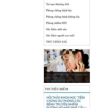
Tai nạn thương tích
Phòng chống bệnh lây
Phòng chống bệnh không lây
Phòng nhiễm HIV
Sức khỏe sinh sản
Sức khỏe người cao tuổi
THƯ CHÀO GIÁ
Dễ tái phát mề đay mẩn ngứa khi
giao mùa
Mề đay là căn bệnh phổ...
TIN TIÊU ĐIỂM
HỘI THẢO KHOA HỌC “TIÊM
CHỦNG DỰ PHÒNG CÁC
BỆNH TRUYỀN NHIỄM
ĐƯỜNG HÔ HẤP (PHẾ CẦU –