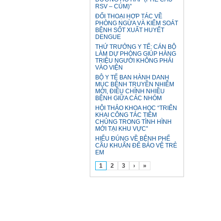
RSV – CÚM)”
ĐỐI THOẠI HỢP TÁC VỀ
PHÒNG NGỪA VÀ KIỂM SOÁT
BỆNH SỐT XUẤT HUYẾT
DENGUE
THỨ TRƯỞNG Y TẾ: CÁN BỘ
LÀM DỰ PHÒNG GIÚP HÀNG
TRIỆU NGƯỜI KHÔNG PHẢI
VÀO VIỆN
BỘ Y TẾ BAN HÀNH DANH
MỤC BỆNH TRUYỀN NHIỄM
MỚI, ĐIỀU CHỈNH NHIỀU
BỆNH GIỮA CÁC NHÓM
HỘI THẢO KHOA HỌC “TRIỂN
KHAI CÔNG TÁC TIÊM
CHỦNG TRONG TÌNH HÌNH
MỚI TẠI KHU VỰC”
HIỂU ĐÚNG VỀ BỆNH PHẾ
CẦU KHUẨN ĐỂ BẢO VỆ TRẺ
EM
1
2
3
›
»