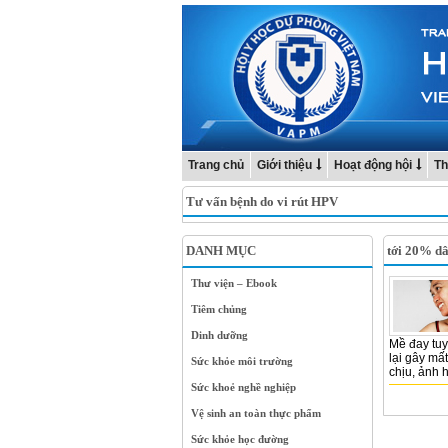
Trang chủ
Giới thiệu
Hoạt động hội
Th
Tư vấn bệnh do vi rút HPV
DANH MỤC
tới 20% dâ
Thư viện – Ebook
Tiêm chủng
Dinh dưỡng
Mề đay tu
lại gây mấ
Sức khỏe môi trường
chịu, ảnh h
Sức khoẻ nghề nghiệp
Vệ sinh an toàn thực phẩm
Sức khỏe học đường