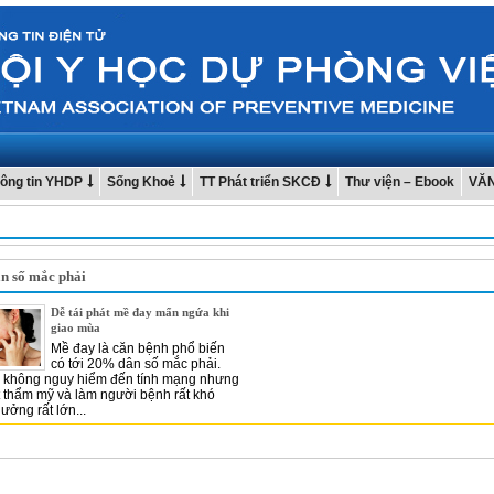
ông tin YHDP
Sống Khoẻ
TT Phát triển SKCĐ
Thư viện – Ebook
VĂ
n số mắc phải
Dễ tái phát mề đay mẩn ngứa khi
giao mùa
Mề đay là căn bệnh phổ biến
có tới 20% dân số mắc phải.
y không nguy hiểm đến tính mạng nhưng
t thẩm mỹ và làm người bệnh rất khó
ưởng rất lớn...