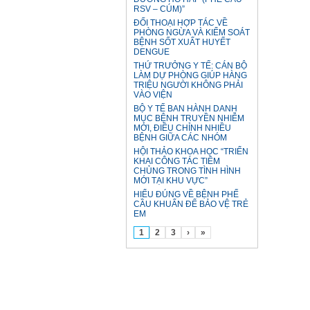
RSV – CÚM)”
ĐỐI THOẠI HỢP TÁC VỀ
PHÒNG NGỪA VÀ KIỂM SOÁT
BỆNH SỐT XUẤT HUYẾT
DENGUE
THỨ TRƯỞNG Y TẾ: CÁN BỘ
LÀM DỰ PHÒNG GIÚP HÀNG
TRIỆU NGƯỜI KHÔNG PHẢI
VÀO VIỆN
BỘ Y TẾ BAN HÀNH DANH
MỤC BỆNH TRUYỀN NHIỄM
MỚI, ĐIỀU CHỈNH NHIỀU
BỆNH GIỮA CÁC NHÓM
HỘI THẢO KHOA HỌC “TRIỂN
KHAI CÔNG TÁC TIÊM
CHỦNG TRONG TÌNH HÌNH
MỚI TẠI KHU VỰC”
HIỂU ĐÚNG VỀ BỆNH PHẾ
CẦU KHUẨN ĐỂ BẢO VỆ TRẺ
EM
1
2
3
›
»