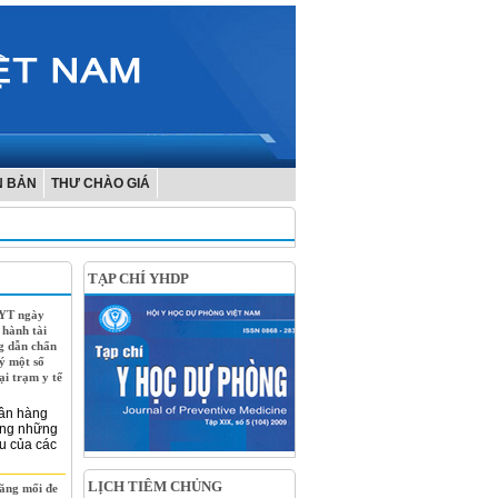
N BẢN
THƯ CHÀO GIÁ
TẠP CHÍ YHDP
BYT ngày
 hành tài
g dẫn chẩn
lý một số
ại trạm y tế
ân hàng
rong những
u của các
LỊCH TIÊM CHỦNG
ăng mối đe