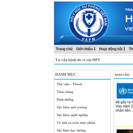
Trang chủ
Giới thiệu
Hoạt động hội
Th
Tư vấn bệnh do vi rút HPV
DANH MỤC
toàn cầu
Thư viện – Ebook
Tiêm chủng
Dinh dưỡng
đã gây ra 
Vào năm 20
Sức khỏe môi trường
nhân liên..
Sức khoẻ nghề nghiệp
Vệ sinh an toàn thực phẩm
Sức khỏe học đường