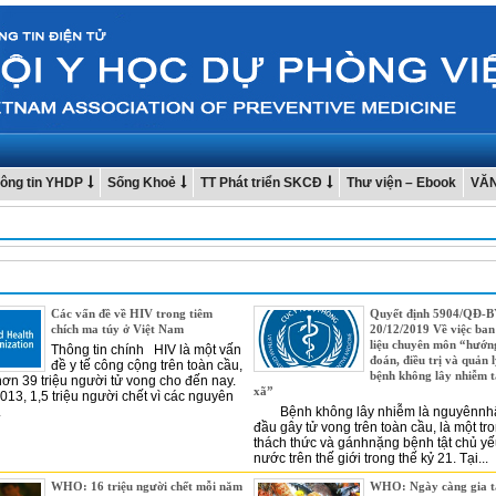
ông tin YHDP
Sống Khoẻ
TT Phát triển SKCĐ
Thư viện – Ebook
VĂ
Các vấn đề về HIV trong tiêm
Quyết định 5904/QĐ-
chích ma túy ở Việt Nam
20/12/2019 Về việc ban
liệu chuyên môn “hướn
Thông tin chính HIV là một vấn
đoán, điều trị và quản 
đề y tế công cộng trên toàn cầu,
bệnh không lây nhiễm t
hơn 39 triệu người tử vong cho đến nay.
xã”
13, 1,5 triệu người chết vì các nguyên
.
Bệnh không lây nhiễm là nguyênnh
đầu gây tử vong trên toàn cầu, là một t
thách thức và gánhnặng bệnh tật chủ yế
nước trên thế giới trong thế kỷ 21. Tại...
WHO: 16 triệu người chết mỗi năm
WHO: Ngày càng gia t