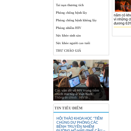
Tai nạn thương tích
Phòng chống bệnh lây
năm có kho
vì những 
Phòng chống bệnh không lây
đương 63% 
Phòng nhiễm HIV
Sức khỏe sinh sản
Sức khỏe người cao tuổi
THƯ CHÀO GIÁ
Các vấn đề về HIV trong tiêm
chích ma túy ở Việt Nam
Thông tin chính HIV là...
TIN TIÊU ĐIỂM
HỘI THẢO KHOA HỌC “TIÊM
CHỦNG DỰ PHÒNG CÁC
BỆNH TRUYỀN NHIỄM
ĐƯỜNG HÔ HẤP (PHẾ CẦU –