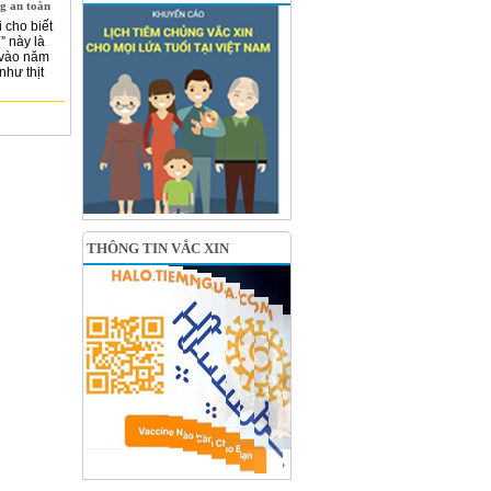
g an toàn
 cho biết
” này là
 vào năm
hư thịt
THÔNG TIN VẮC XIN