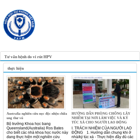
TRANG TIN ĐIỆN TỬ
HỘI Y HỌC DỰ PHÒNG
VIỆT NAM
VIETNAM ASSOCIATION OF
PREVENTIVE MEDICINE
Tư vấn bệnh do vi rút HPV
thực hiện
Australia nghiên cứu nọc độc nhện chữa
HƯỚNG DẪN PHÒNG CHỐNG LÂY
ung thư vú
NHIỄM TẠI NƠI LÀM VIỆC VÀ KÝ
TÚC XÁ CHO NGƯỜI LAO ĐỘNG
Bộ trưởng Khoa học bang
Queensland(Australia) Ros Bates
I. TRÁCH NHIỆM CỦA NGƯỜI LAO
cho biết các nhà khoa học nước này
ĐỘNG 1. Hướng dẫn chung khi ở
đang thực hiện một nghiên cứu
nhà/ký túc xá - Thực hiện đầy đủ các