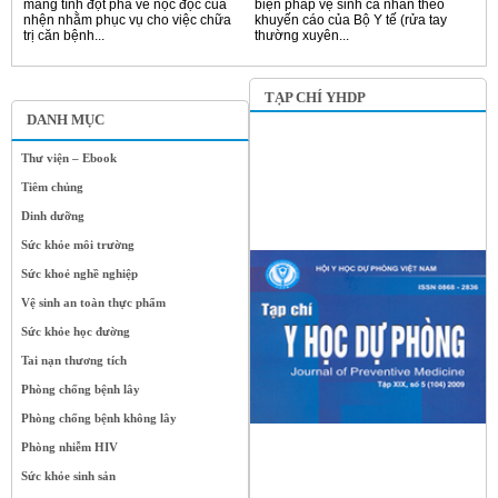
mang tính đột phá về nọc độc của
biện pháp vệ sinh cá nhân theo
nhện nhằm phục vụ cho việc chữa
khuyến cáo của Bộ Y tế (rửa tay
trị căn bệnh...
thường xuyên...
TẠP CHÍ YHDP
DANH MỤC
Thư viện – Ebook
Tiêm chủng
Dinh dưỡng
Sức khỏe môi trường
Sức khoẻ nghề nghiệp
Vệ sinh an toàn thực phẩm
Sức khỏe học đường
Tai nạn thương tích
Phòng chống bệnh lây
Phòng chống bệnh không lây
Phòng nhiễm HIV
Sức khỏe sinh sản