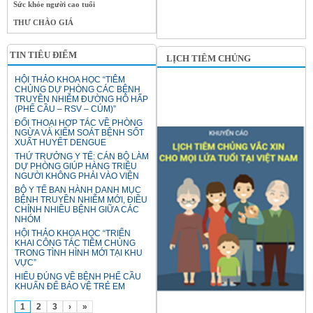
Sức khỏe người cao tuổi
THƯ CHÀO GIÁ
TIN TIÊU ĐIỂM
LỊCH TIÊM CHỦNG
HỘI THẢO KHOA HỌC “TIÊM
CHỦNG DỰ PHÒNG CÁC BỆNH
TRUYỀN NHIỄM ĐƯỜNG HÔ HẤP
(PHẾ CẦU – RSV – CÚM)”
ĐỐI THOẠI HỢP TÁC VỀ PHÒNG
NGỪA VÀ KIỂM SOÁT BỆNH SỐT
XUẤT HUYẾT DENGUE
THỨ TRƯỞNG Y TẾ: CÁN BỘ LÀM
DỰ PHÒNG GIÚP HÀNG TRIỆU
NGƯỜI KHÔNG PHẢI VÀO VIỆN
BỘ Y TẾ BAN HÀNH DANH MỤC
BỆNH TRUYỀN NHIỄM MỚI, ĐIỀU
CHỈNH NHIỀU BỆNH GIỮA CÁC
NHÓM
HỘI THẢO KHOA HỌC “TRIỂN
KHAI CÔNG TÁC TIÊM CHỦNG
TRONG TÌNH HÌNH MỚI TẠI KHU
VỰC”
HIỂU ĐÚNG VỀ BỆNH PHẾ CẦU
KHUẨN ĐỂ BẢO VỆ TRẺ EM
1
2
3
›
»