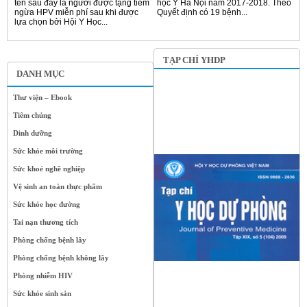
tên sau đây là người được tặng tiêm
học Y Hà Nội năm 2017-2018. Theo
ngừa HPV miễn phí sau khi được
Quyết định có 19 bệnh...
lựa chọn bởi Hội Y Học...
TẠP CHÍ YHDP
DANH MỤC
Thư viện – Ebook
Tiêm chủng
Dinh dưỡng
Sức khỏe môi trường
Sức khoẻ nghề nghiệp
Vệ sinh an toàn thực phẩm
Sức khỏe học đường
Tai nạn thương tích
Phòng chống bệnh lây
Phòng chống bệnh không lây
Phòng nhiễm HIV
Sức khỏe sinh sản