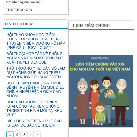
Sức khỏe người cao tuổi
THƯ CHÀO GIÁ
TIN TIÊU ĐIỂM
LỊCH TIÊM CHỦNG
HỘI THẢO KHOA HỌC “TIÊM
CHỦNG DỰ PHÒNG CÁC BỆNH
TRUYỀN NHIỄM ĐƯỜNG HÔ HẤP
(PHẾ CẦU – RSV – CÚM)”
ĐỐI THOẠI HỢP TÁC VỀ PHÒNG
NGỪA VÀ KIỂM SOÁT BỆNH SỐT
XUẤT HUYẾT DENGUE
THỨ TRƯỞNG Y TẾ: CÁN BỘ LÀM
DỰ PHÒNG GIÚP HÀNG TRIỆU
NGƯỜI KHÔNG PHẢI VÀO VIỆN
BỘ Y TẾ BAN HÀNH DANH MỤC
BỆNH TRUYỀN NHIỄM MỚI, ĐIỀU
CHỈNH NHIỀU BỆNH GIỮA CÁC
NHÓM
HỘI THẢO KHOA HỌC “TRIỂN
KHAI CÔNG TÁC TIÊM CHỦNG
TRONG TÌNH HÌNH MỚI TẠI KHU
VỰC”
HIỂU ĐÚNG VỀ BỆNH PHẾ CẦU
KHUẨN ĐỂ BẢO VỆ TRẺ EM
1
2
3
›
»