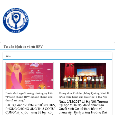
TRANG TIN ĐIỆN TỬ
HỘI Y HỌC DỰ PHÒNG
VIỆT NAM
VIETNAM ASSOCIATION OF
PREVENTIVE MEDICINE
Tư vấn bệnh do vi rút HPV
tên
Danh sách người trúng thưởng sự kiện
Trung tâm Y tế dự phòng Quảng Ninh là
“Phòng chống HPV, phòng chống ung
cơ sở thực hành của Đại Học Y Hà Nội
thư cổ tử cung”
Ngày 1/12/2017 tại Hà Nội, Trường
BTC sự kiện "PHÒNG CHỐNG HPV,
đại học Y Hà Nội đã tổ chức trao
PHÒNG CHỐNG UNG THƯ CỔ TỬ
Quyết định Cơ sở thực hành và
CUNG" xin chúc mừng 38 bạn có
giảng viên thính giảng Trường Đại