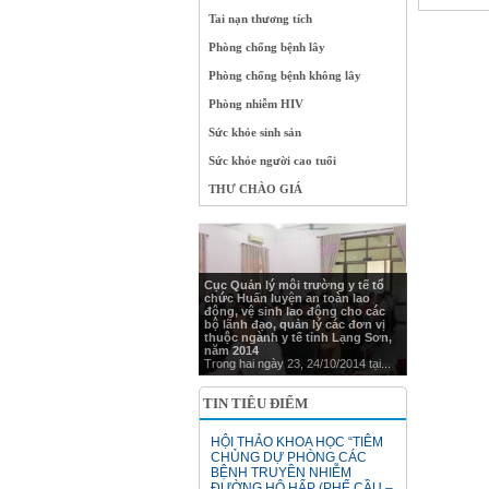
Tai nạn thương tích
Phòng chống bệnh lây
Phòng chống bệnh không lây
Phòng nhiễm HIV
Sức khỏe sinh sản
Sức khỏe người cao tuổi
THƯ CHÀO GIÁ
Cục Quản lý môi trường y tế tổ
chức Huấn luyện an toàn lao
động, vệ sinh lao động cho các
bộ lãnh đạo, quản lý các đơn vị
thuộc ngành y tế tỉnh Lạng Sơn,
năm 2014
Trong hai ngày 23, 24/10/2014 tại...
TIN TIÊU ĐIỂM
HỘI THẢO KHOA HỌC “TIÊM
CHỦNG DỰ PHÒNG CÁC
BỆNH TRUYỀN NHIỄM
ĐƯỜNG HÔ HẤP (PHẾ CẦU –