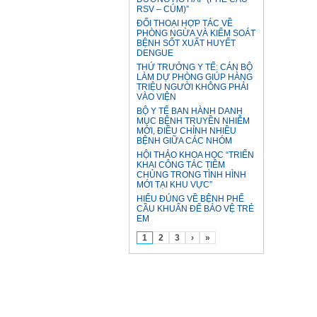
RSV – CÚM)”
ĐỐI THOẠI HỢP TÁC VỀ
PHÒNG NGỪA VÀ KIỂM SOÁT
BỆNH SỐT XUẤT HUYẾT
DENGUE
THỨ TRƯỞNG Y TẾ: CÁN BỘ
LÀM DỰ PHÒNG GIÚP HÀNG
TRIỆU NGƯỜI KHÔNG PHẢI
VÀO VIỆN
BỘ Y TẾ BAN HÀNH DANH
MỤC BỆNH TRUYỀN NHIỄM
MỚI, ĐIỀU CHỈNH NHIỀU
BỆNH GIỮA CÁC NHÓM
HỘI THẢO KHOA HỌC “TRIỂN
KHAI CÔNG TÁC TIÊM
CHỦNG TRONG TÌNH HÌNH
MỚI TẠI KHU VỰC”
HIỂU ĐÚNG VỀ BỆNH PHẾ
CẦU KHUẨN ĐỂ BẢO VỆ TRẺ
EM
1
2
3
›
»