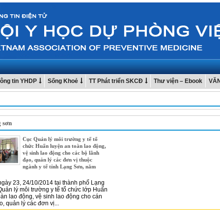
ông tin YHDP
Sống Khoẻ
TT Phát triển SKCĐ
Thư viện – Ebook
VĂ
g sơn
Cục Quản lý môi trường y tế tổ
chức Huấn luyện an toàn lao động,
vệ sinh lao động cho các bộ lãnh
đạo, quản lý các đơn vị thuộc
ngành y tế tỉnh Lạng Sơn, năm
ngày 23, 24/10/2014 tại thành phố Lạng
uản lý môi trường y tế tổ chức lớp Huấn
oàn lao động, vệ sinh lao động cho cán
, quản lý các đơn vị...