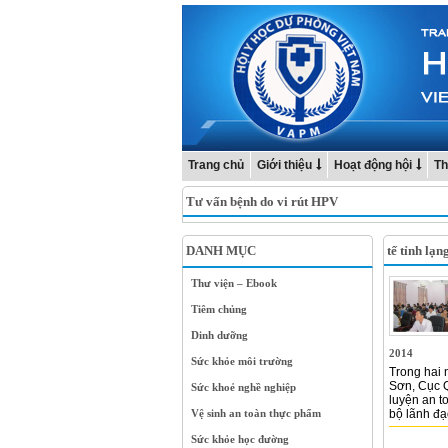
Trang chủ
Giới thiệu
Hoạt động hội
Th
Tư vấn bệnh do vi rút HPV
DANH MỤC
tế tỉnh lạn
Thư viện – Ebook
Tiêm chủng
Dinh dưỡng
2014
Sức khỏe môi trường
Trong hai 
Sơn, Cục Q
Sức khoẻ nghề nghiệp
luyện an t
Vệ sinh an toàn thực phẩm
bộ lãnh đạo
Sức khỏe học đường