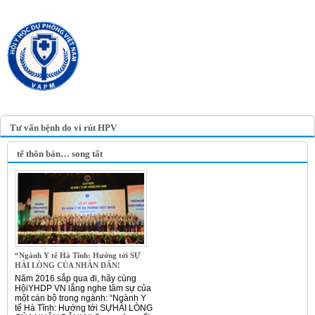
TRANG TIN ĐIỆN TỬ
HỘI Y HỌC DỰ PHÒNG
VIỆT NAM
VIETNAM ASSOCIATION OF
PREVENTIVE MEDICINE
Tư vấn bệnh do vi rút HPV
tế thôn bản… song tất
“Ngành Y tế Hà Tĩnh: Hướng tới SỰ
HÀI LÒNG CỦA NHÂN DÂN!
Năm 2016 sắp qua đi, hãy cùng
HộiYHDP VN lắng nghe tâm sự của
một cán bộ trong ngành: “Ngành Y
tế Hà Tĩnh: Hướng tới SỰHÀI LÒNG