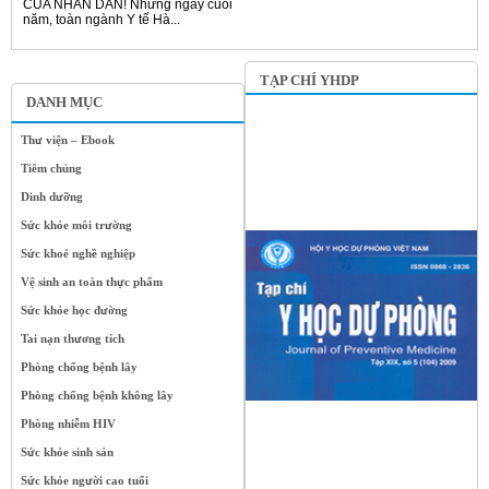
CỦA NHÂN DÂN! Những ngày cuối
năm, toàn ngành Y tế Hà...
TẠP CHÍ YHDP
DANH MỤC
Thư viện – Ebook
Tiêm chủng
Dinh dưỡng
Sức khỏe môi trường
Sức khoẻ nghề nghiệp
Vệ sinh an toàn thực phẩm
Sức khỏe học đường
Tai nạn thương tích
Phòng chống bệnh lây
Phòng chống bệnh không lây
Phòng nhiễm HIV
Sức khỏe sinh sản
Sức khỏe người cao tuổi