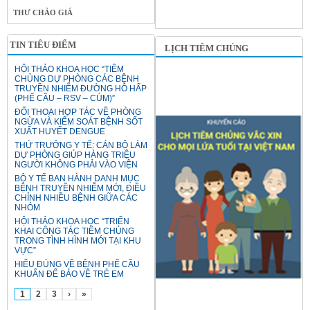
THƯ CHÀO GIÁ
TIN TIÊU ĐIỂM
LỊCH TIÊM CHỦNG
HỘI THẢO KHOA HỌC “TIÊM
CHỦNG DỰ PHÒNG CÁC BỆNH
TRUYỀN NHIỄM ĐƯỜNG HÔ HẤP
(PHẾ CẦU – RSV – CÚM)”
ĐỐI THOẠI HỢP TÁC VỀ PHÒNG
NGỪA VÀ KIỂM SOÁT BỆNH SỐT
XUẤT HUYẾT DENGUE
THỨ TRƯỞNG Y TẾ: CÁN BỘ LÀM
DỰ PHÒNG GIÚP HÀNG TRIỆU
NGƯỜI KHÔNG PHẢI VÀO VIỆN
BỘ Y TẾ BAN HÀNH DANH MỤC
BỆNH TRUYỀN NHIỄM MỚI, ĐIỀU
CHỈNH NHIỀU BỆNH GIỮA CÁC
NHÓM
HỘI THẢO KHOA HỌC “TRIỂN
KHAI CÔNG TÁC TIÊM CHỦNG
TRONG TÌNH HÌNH MỚI TẠI KHU
VỰC”
HIỂU ĐÚNG VỀ BỆNH PHẾ CẦU
KHUẨN ĐỂ BẢO VỆ TRẺ EM
1
2
3
›
»