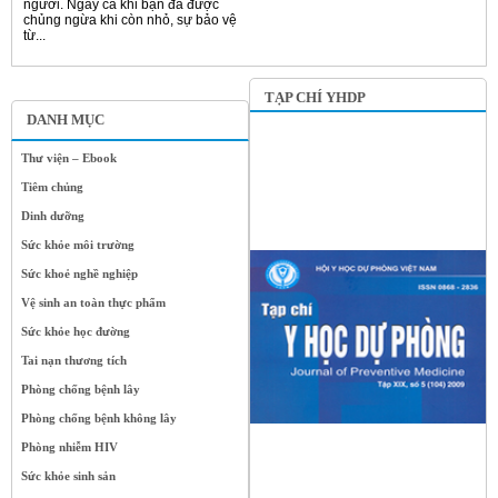
người. Ngay cả khi bạn đã được
chủng ngừa khi còn nhỏ, sự bảo vệ
từ...
TẠP CHÍ YHDP
DANH MỤC
Thư viện – Ebook
Tiêm chủng
Dinh dưỡng
Sức khỏe môi trường
Sức khoẻ nghề nghiệp
Vệ sinh an toàn thực phẩm
Sức khỏe học đường
Tai nạn thương tích
Phòng chống bệnh lây
Phòng chống bệnh không lây
Phòng nhiễm HIV
Sức khỏe sinh sản