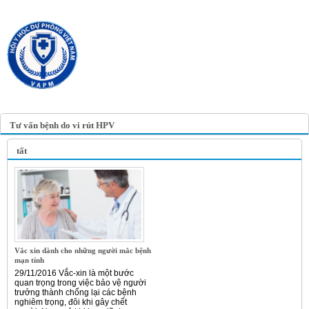
TRANG TIN ĐIỆN TỬ
HỘI Y HỌC DỰ PHÒNG
VIỆT NAM
VIETNAM ASSOCIATION OF
PREVENTIVE MEDICINE
Tư vấn bệnh do vi rút HPV
tất
Vắc xin dành cho những người mắc bệnh
mạn tính
29/11/2016 Vắc-xin là một bước
quan trọng trong việc bảo vệ người
trưởng thành chống lại các bệnh
nghiêm trọng, đôi khi gây chết