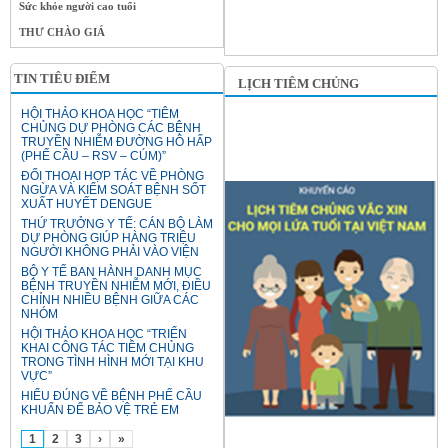
Sức khỏe người cao tuổi
THƯ CHÀO GIÁ
TIN TIÊU ĐIỂM
LỊCH TIÊM CHỦNG
HỘI THẢO KHOA HỌC “TIÊM
CHỦNG DỰ PHÒNG CÁC BỆNH
TRUYỀN NHIỄM ĐƯỜNG HÔ HẤP
(PHẾ CẦU – RSV – CÚM)”
ĐỐI THOẠI HỢP TÁC VỀ PHÒNG
NGỪA VÀ KIỂM SOÁT BỆNH SỐT
XUẤT HUYẾT DENGUE
THỨ TRƯỞNG Y TẾ: CÁN BỘ LÀM
DỰ PHÒNG GIÚP HÀNG TRIỆU
NGƯỜI KHÔNG PHẢI VÀO VIỆN
BỘ Y TẾ BAN HÀNH DANH MỤC
BỆNH TRUYỀN NHIỄM MỚI, ĐIỀU
CHỈNH NHIỀU BỆNH GIỮA CÁC
NHÓM
HỘI THẢO KHOA HỌC “TRIỂN
KHAI CÔNG TÁC TIÊM CHỦNG
TRONG TÌNH HÌNH MỚI TẠI KHU
VỰC”
HIỂU ĐÚNG VỀ BỆNH PHẾ CẦU
KHUẨN ĐỂ BẢO VỆ TRẺ EM
1
2
3
›
»