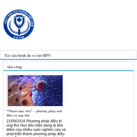
TRANG TIN ĐIỆN TỬ
HỘI Y HỌC DỰ PHÒNG
VIỆT NAM
VIETNAM ASSOCIATION OF
PREVENTIVE MEDICINE
Tư vấn bệnh do vi rút HPV
tấn công
“Nhắm mục tiêu” – phương pháp mới
điều trị ung thư
22/09/2016 Phương pháp điều trị
ung thư mục tiêu hiện đang là tâm
điểm của nhiều cuộc nghiên cứu và
phát triển thành phương pháp điều