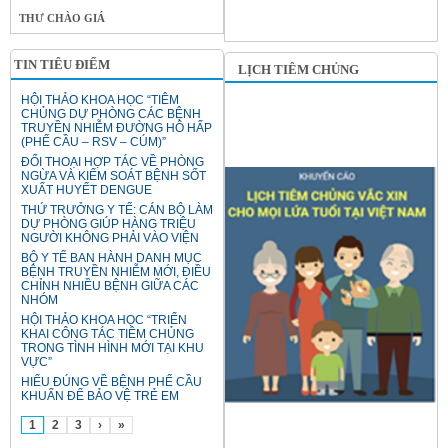
THƯ CHÀO GIÁ
TIN TIÊU ĐIỂM
LỊCH TIÊM CHỦNG
HỘI THẢO KHOA HỌC “TIÊM
CHỦNG DỰ PHÒNG CÁC BỆNH
TRUYỀN NHIỄM ĐƯỜNG HÔ HẤP
(PHẾ CẦU – RSV – CÚM)”
ĐỐI THOẠI HỢP TÁC VỀ PHÒNG
NGỪA VÀ KIỂM SOÁT BỆNH SỐT
XUẤT HUYẾT DENGUE
THỨ TRƯỞNG Y TẾ: CÁN BỘ LÀM
DỰ PHÒNG GIÚP HÀNG TRIỆU
NGƯỜI KHÔNG PHẢI VÀO VIỆN
BỘ Y TẾ BAN HÀNH DANH MỤC
BỆNH TRUYỀN NHIỄM MỚI, ĐIỀU
CHỈNH NHIỀU BỆNH GIỮA CÁC
NHÓM
HỘI THẢO KHOA HỌC “TRIỂN
KHAI CÔNG TÁC TIÊM CHỦNG
TRONG TÌNH HÌNH MỚI TẠI KHU
VỰC”
HIỂU ĐÚNG VỀ BỆNH PHẾ CẦU
KHUẨN ĐỂ BẢO VỆ TRẺ EM
1
2
3
›
»