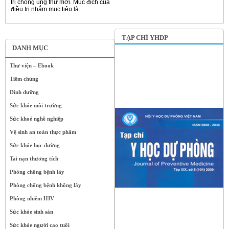
trị chống ung thư mới. Mục đích của
điều trị nhắm mục tiêu là...
TẠP CHÍ YHDP
DANH MỤC
Thư viện – Ebook
Tiêm chủng
Dinh dưỡng
Sức khỏe môi trường
Sức khoẻ nghề nghiệp
Vệ sinh an toàn thực phẩm
Sức khỏe học đường
Tai nạn thương tích
Phòng chống bệnh lây
Phòng chống bệnh không lây
Phòng nhiễm HIV
Sức khỏe sinh sản
Sức khỏe người cao tuổi