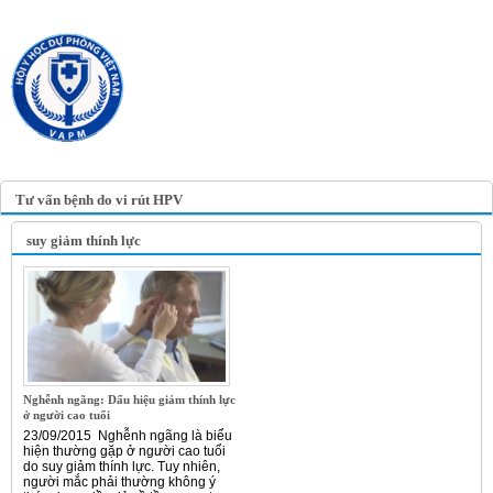
TRANG TIN ĐIỆN TỬ
HỘI Y HỌC DỰ PHÒNG
VIỆT NAM
VIETNAM ASSOCIATION OF
PREVENTIVE MEDICINE
Tư vấn bệnh do vi rút HPV
suy giảm thính lực
Nghễnh ngãng: Dấu hiệu giảm thính lực
ở người cao tuổi
23/09/2015 Nghễnh ngãng là biểu
hiện thường gặp ở người cao tuổi
do suy giảm thính lực. Tuy nhiên,
người mắc phải thường không ý