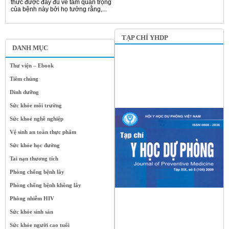
thức được đầy đủ về tầm quan trọng
của bệnh này bởi họ tưởng rằng,...
TẠP CHÍ YHDP
DANH MỤC
Thư viện – Ebook
Tiêm chủng
Dinh dưỡng
Sức khỏe môi trường
Sức khoẻ nghề nghiệp
Vệ sinh an toàn thực phẩm
Sức khỏe học đường
Tai nạn thương tích
Phòng chống bệnh lây
Phòng chống bệnh không lây
Phòng nhiễm HIV
Sức khỏe sinh sản
Sức khỏe người cao tuổi