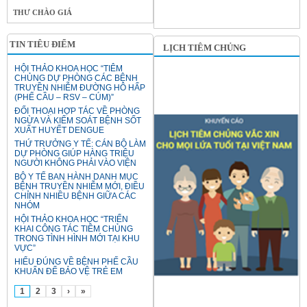
THƯ CHÀO GIÁ
TIN TIÊU ĐIỂM
LỊCH TIÊM CHỦNG
HỘI THẢO KHOA HỌC “TIÊM
CHỦNG DỰ PHÒNG CÁC BỆNH
TRUYỀN NHIỄM ĐƯỜNG HÔ HẤP
(PHẾ CẦU – RSV – CÚM)”
ĐỐI THOẠI HỢP TÁC VỀ PHÒNG
NGỪA VÀ KIỂM SOÁT BỆNH SỐT
XUẤT HUYẾT DENGUE
THỨ TRƯỞNG Y TẾ: CÁN BỘ LÀM
DỰ PHÒNG GIÚP HÀNG TRIỆU
NGƯỜI KHÔNG PHẢI VÀO VIỆN
BỘ Y TẾ BAN HÀNH DANH MỤC
BỆNH TRUYỀN NHIỄM MỚI, ĐIỀU
CHỈNH NHIỀU BỆNH GIỮA CÁC
NHÓM
HỘI THẢO KHOA HỌC “TRIỂN
KHAI CÔNG TÁC TIÊM CHỦNG
TRONG TÌNH HÌNH MỚI TẠI KHU
VỰC”
HIỂU ĐÚNG VỀ BỆNH PHẾ CẦU
KHUẨN ĐỂ BẢO VỆ TRẺ EM
1
2
3
›
»