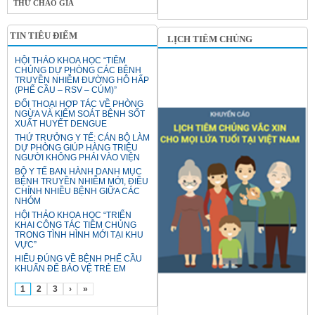
THƯ CHÀO GIÁ
TIN TIÊU ĐIỂM
LỊCH TIÊM CHỦNG
HỘI THẢO KHOA HỌC “TIÊM
CHỦNG DỰ PHÒNG CÁC BỆNH
TRUYỀN NHIỄM ĐƯỜNG HÔ HẤP
(PHẾ CẦU – RSV – CÚM)”
ĐỐI THOẠI HỢP TÁC VỀ PHÒNG
NGỪA VÀ KIỂM SOÁT BỆNH SỐT
XUẤT HUYẾT DENGUE
THỨ TRƯỞNG Y TẾ: CÁN BỘ LÀM
DỰ PHÒNG GIÚP HÀNG TRIỆU
NGƯỜI KHÔNG PHẢI VÀO VIỆN
BỘ Y TẾ BAN HÀNH DANH MỤC
BỆNH TRUYỀN NHIỄM MỚI, ĐIỀU
CHỈNH NHIỀU BỆNH GIỮA CÁC
NHÓM
HỘI THẢO KHOA HỌC “TRIỂN
KHAI CÔNG TÁC TIÊM CHỦNG
TRONG TÌNH HÌNH MỚI TẠI KHU
VỰC”
HIỂU ĐÚNG VỀ BỆNH PHẾ CẦU
KHUẨN ĐỂ BẢO VỆ TRẺ EM
1
2
3
›
»