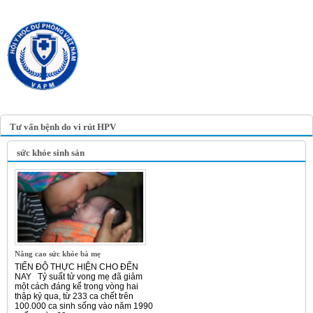
TRANG TIN ĐIỆN TỬ
HỘI Y HỌC DỰ PHÒNG
VIỆT NAM
VIETNAM ASSOCIATION OF
PREVENTIVE MEDICINE
Tư vấn bệnh do vi rút HPV
sức khỏe sinh sản
Nâng cao sức khỏe bà mẹ
TIẾN ĐỘ THỰC HIỆN CHO ĐẾN
NAY Tỷ suất tử vong mẹ đã giảm
một cách đáng kể trong vòng hai
thập kỷ qua, từ 233 ca chết trên
100.000 ca sinh sống vào năm 1990