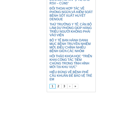
RSV – CÚM)”
ĐỐI THOẠI HỢP TÁC VỀ
PHÒNG NGỪA VÀ KIỂM SOÁT
BỆNH SỐT XUẤT HUYẾT
DENGUE
THỨ TRƯỞNG Y TẾ: CÁN BỘ
LÀM DỰ PHÒNG GIÚP HÀNG
TRIỆU NGƯỜI KHÔNG PHẢI
VÀO VIỆN
BỘ Y TẾ BAN HÀNH DANH
MỤC BỆNH TRUYỀN NHIỄM
MỚI, ĐIỀU CHỈNH NHIỀU
BỆNH GIỮA CÁC NHÓM
HỘI THẢO KHOA HỌC “TRIỂN
KHAI CÔNG TÁC TIÊM
CHỦNG TRONG TÌNH HÌNH
MỚI TẠI KHU VỰC”
HIỂU ĐÚNG VỀ BỆNH PHẾ
CẦU KHUẨN ĐỂ BẢO VỆ TRẺ
EM
1
2
3
›
»