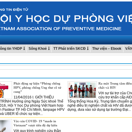
ông tin YHDP
Sống Khoẻ
TT Phát triển SKCĐ
Thư viện – Ebook
VĂ
Phát động sự kiện “Phòng chống
Ra mắt Trung tâm điều 
HPV, phòng chống Ung thư cổ tử
chất và HIV
cung”
Với sự tài trợ của C
11/04/2016 I. GIỚI THIỆU
cứu trợ khẩn cấp AI
RÌNH Hưởng ứng Ngày Sức khoẻ Thế
Tổng thống Hoa Kỳ, Trung tâm chuyển g
2016, Hội Y học Dự phòng Việt Nam hợp
nghệ điều trị nghiện chất và HIV đã đượ
ện Pasteur TP. Hồ Chí Minh, fanpage HPV
dựng, đưa vào sử dụng tại trường Đại...
à UBER tổ chức sự kiện...
Vắc-xin COVID- 19 “made in
Vietnam” vượt tiến độ dự kiến
Với quy trình nghiên cứu thần