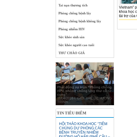
Tai nạn thương tích
Vietnam” 
khoa học c
Phòng chống bệnh lây
tài trợ của
Phòng chống bệnh không lây
Phòng nhiễm HIV
Sức khỏe sinh sản
Sức khỏe người cao tuổi
THƯ CHÀO GIÁ
Phát động sự kiện “Phòng chống
HPV, phòng chống Ung thư cổ tử
cung”
11/04/2016 I. GIỚI THIỆU CHƯƠNG
TRÌNH...
TIN TIÊU ĐIỂM
HỘI THẢO KHOA HỌC “TIÊM
CHỦNG DỰ PHÒNG CÁC
BỆNH TRUYỀN NHIỄM
ĐƯỜNG HÔ HẤP (PHẾ CẦU –