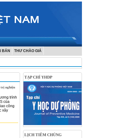
N BẢN
THƯ CHÀO GIÁ
TẠP CHÍ YHDP
trị nghiện
hương trình
DS của
iao công
c xây
LỊCH TIÊM CHỦNG