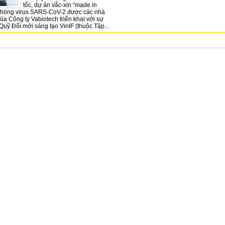
tốc, dự án vắc-xin “made in
phòng virus SARS-CoV-2 được các nhà
ủa Công ty Vabiotech triển khai với sự
 Quỹ Đổi mới sáng tạo VinIF (thuộc Tập...