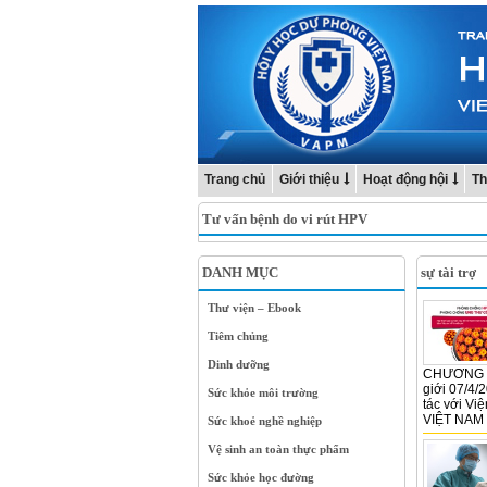
Trang chủ
Giới thiệu
Hoạt động hội
Th
Tư vấn bệnh do vi rút HPV
DANH MỤC
sự tài trợ
Thư viện – Ebook
Tiêm chủng
Dinh dưỡng
CHƯƠNG T
giới 07/4/
Sức khỏe môi trường
tác với Vi
VIỆT NAM v
Sức khoẻ nghề nghiệp
Vệ sinh an toàn thực phẩm
Sức khỏe học đường