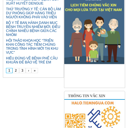
XUẤT HUYẾT DENGUE
THỨ TRƯỞNG Y TẾ: CÁN BỘ LÀM
DỰ PHÒNG GIÚP HÀNG TRIỆU
NGƯỜI KHÔNG PHẢI VÀO VIỆN
BỘ Y TẾ BAN HÀNH DANH MỤC
BỆNH TRUYỀN NHIỄM MỚI, ĐIỀU
CHỈNH NHIỀU BỆNH GIỮA CÁC
NHÓM
HỘI THẢO KHOA HỌC “TRIỂN
KHAI CÔNG TÁC TIÊM CHỦNG
TRONG TÌNH HÌNH MỚI TẠI KHU
VỰC”
HIỂU ĐÚNG VỀ BỆNH PHẾ CẦU
KHUẨN ĐỂ BẢO VỆ TRẺ EM
1
2
3
›
»
THÔNG TIN VẮC XIN