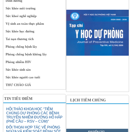
Dinh dưỡng
Sức khỏe môi trường
Sức khoẻ nghề nghiệp
Vệ sinh an toàn thực phẩm
Sức khỏe học đường
Tai nạn thương tích
Phòng chống bệnh lây
Phòng chống bệnh không lây
Phòng nhiễm HIV
Sức khỏe sinh sản
Sức khỏe người cao tuổi
THƯ CHÀO GIÁ
TIN TIÊU ĐIỂM
LỊCH TIÊM CHỦNG
HỘI THẢO KHOA HỌC “TIÊM
CHỦNG DỰ PHÒNG CÁC BỆNH
TRUYỀN NHIỄM ĐƯỜNG HÔ HẤP
(PHẾ CẦU – RSV – CÚM)”
ĐỐI THOẠI HỢP TÁC VỀ PHÒNG
NGỪA VÀ KIỂM SOÁT BỆNH SỐT