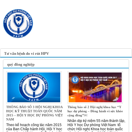
TRANG TIN ĐIỆN TỬ
HỘI Y HỌC DỰ PHÒNG
VIỆT NAM
VIETNAM ASSOCIATION OF
PREVENTIVE MEDICINE
Tư vấn bệnh do vi rút HPV
quý đồng nghiệp
THÔNG BÁO SỐ 3 HỘI NGHỊ KHOA
Thông báo số 2 Hội nghị khoa học “Y
HỌC KỸ THUẬT TOÀN QUỐC NĂM
học dự phòng – Đồng hành vì sức khỏe
2015 – HỘI Y HỌC DỰ PHÒNG VIỆT
cộng đồng”￼
NAM
Nhân dịp kỷ niệm 55 năm thành lập,
Theo kế hoạch công tác năm 2015
Hội Y học Dự phòng Việt Nam tổ
của Ban Chấp hành Hội, Hội Y học
chức Hội nghị Khoa học toàn quốc