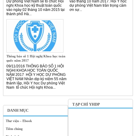
Dự phòng Việt Nam sẽ tổ chức Hội
vào tháng 10 năm 2017. Hội Y học
nghị Khoa học-kỹ thuật toàn quốc
dự phòng Việt Nam trân trọng cảm
vào ngày 02 tháng 10 năm 2015 tại
ơn sự...
thành phố Hà...
Thông báo số 1 Hội nghị Khoa học toàn
quốc năm 2017
09/11/2016 THÔNG BÁO SỐ 1 HỘI
NGHỊ KHOA HỌC TOÀN QUỐC
NĂM 2017 HỘI Y HỌC DỰ PHÒNG
VIỆT NAM Nhân dịp kỷ niệm 55 năm
thành lập, Hội Y học Dự phòng Việt
Nam tổ chức Hội nghị Khoa...
TẠP CHÍ YHDP
DANH MỤC
Thư viện – Ebook
Tiêm chủng