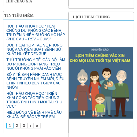
THƯ CHÀO GIÁ
TIN TIÊU ĐIỂM
LỊCH TIÊM CHỦNG
HỘI THẢO KHOA HỌC “TIÊM
CHỦNG DỰ PHÒNG CÁC BỆNH
TRUYỀN NHIỄM ĐƯỜNG HÔ HẤP
(PHẾ CẦU – RSV – CÚM)”
ĐỐI THOẠI HỢP TÁC VỀ PHÒNG
NGỪA VÀ KIỂM SOÁT BỆNH SỐT
XUẤT HUYẾT DENGUE
THỨ TRƯỞNG Y TẾ: CÁN BỘ LÀM
DỰ PHÒNG GIÚP HÀNG TRIỆU
NGƯỜI KHÔNG PHẢI VÀO VIỆN
BỘ Y TẾ BAN HÀNH DANH MỤC
BỆNH TRUYỀN NHIỄM MỚI, ĐIỀU
CHỈNH NHIỀU BỆNH GIỮA CÁC
NHÓM
HỘI THẢO KHOA HỌC “TRIỂN
KHAI CÔNG TÁC TIÊM CHỦNG
TRONG TÌNH HÌNH MỚI TẠI KHU
VỰC”
HIỂU ĐÚNG VỀ BỆNH PHẾ CẦU
KHUẨN ĐỂ BẢO VỆ TRẺ EM
1
2
3
›
»