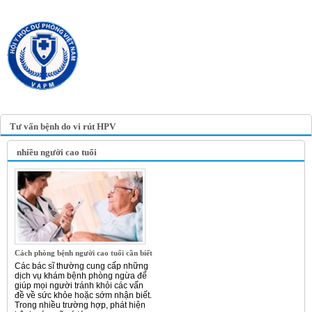
TRANG TIN ĐIỆN TỬ
HỘI Y HỌC DỰ PHÒNG
VIỆT NAM
VIETNAM ASSOCIATION OF
PREVENTIVE MEDICINE
Tư vấn bệnh do vi rút HPV
nhiều người cao tuổi
Cách phòng bệnh người cao tuổi cần biết
Các bác sĩ thường cung cấp những
dịch vụ khám bệnh phòng ngừa để
giúp mọi người tránh khỏi các vấn
đề về sức khỏe hoặc sớm nhận biết.
Trong nhiều trường hợp, phát hiện