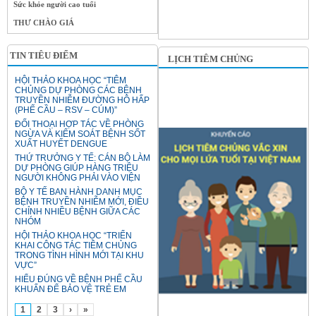
Sức khỏe người cao tuổi
THƯ CHÀO GIÁ
TIN TIÊU ĐIỂM
LỊCH TIÊM CHỦNG
HỘI THẢO KHOA HỌC “TIÊM
CHỦNG DỰ PHÒNG CÁC BỆNH
TRUYỀN NHIỄM ĐƯỜNG HÔ HẤP
(PHẾ CẦU – RSV – CÚM)”
ĐỐI THOẠI HỢP TÁC VỀ PHÒNG
NGỪA VÀ KIỂM SOÁT BỆNH SỐT
XUẤT HUYẾT DENGUE
THỨ TRƯỞNG Y TẾ: CÁN BỘ LÀM
DỰ PHÒNG GIÚP HÀNG TRIỆU
NGƯỜI KHÔNG PHẢI VÀO VIỆN
BỘ Y TẾ BAN HÀNH DANH MỤC
BỆNH TRUYỀN NHIỄM MỚI, ĐIỀU
CHỈNH NHIỀU BỆNH GIỮA CÁC
NHÓM
HỘI THẢO KHOA HỌC “TRIỂN
KHAI CÔNG TÁC TIÊM CHỦNG
TRONG TÌNH HÌNH MỚI TẠI KHU
VỰC”
HIỂU ĐÚNG VỀ BỆNH PHẾ CẦU
KHUẨN ĐỂ BẢO VỆ TRẺ EM
1
2
3
›
»