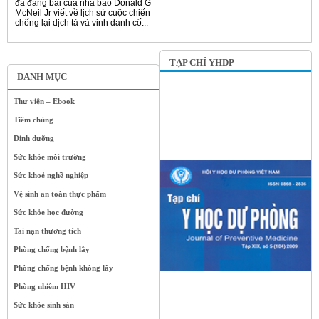
đã đăng bài của nhà báo Donald G
McNeil Jr viết về lịch sử cuộc chiến
chống lại dịch tả và vinh danh cố...
TẠP CHÍ YHDP
DANH MỤC
Thư viện – Ebook
Tiêm chủng
Dinh dưỡng
Sức khỏe môi trường
Sức khoẻ nghề nghiệp
Vệ sinh an toàn thực phẩm
Sức khỏe học đường
Tai nạn thương tích
Phòng chống bệnh lây
Phòng chống bệnh không lây
Phòng nhiễm HIV
Sức khỏe sinh sản