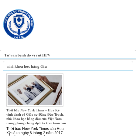
TRANG TIN ĐIỆN TỬ
HỘI Y HỌC DỰ PHÒNG
VIỆT NAM
VIETNAM ASSOCIATION OF
PREVENTIVE MEDICINE
Tư vấn bệnh do vi rút HPV
nhà khoa học hàng đầu
Thời báo New York Times – Hoa Kỳ
vinh danh cố Giáo sư Đặng Đức Trạch,
nhà khoa học hàng đầu của Việt Nam
trong phòng chống dịch tả trên toàn cầu
Thời báo New York Times của Hoa
Kỳ số ra ngày 6 tháng 2 năm 2017