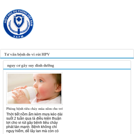
TRANG TIN ĐIỆN TỬ
HỘI Y HỌC DỰ PHÒNG
VIỆT NAM
VIETNAM ASSOCIATION OF
PREVENTIVE MEDICINE
Tư vấn bệnh do vi rút HPV
nguy cơ gây suy dinh dưỡng
Phòng bệnh tiêu chảy mùa nồm cho trẻ
Thời tiết nồm ẩm kèm mưa kéo dài
suốt 2 tuần qua là điều kiện thuận
lợi cho vi rút gây bệnh tiêu chảy
phát tán mạnh. Bệnh không chỉ
nguy hiểm, dễ lây lan mà còn có