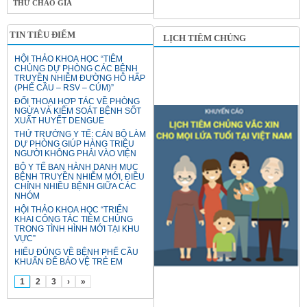
THƯ CHÀO GIÁ
TIN TIÊU ĐIỂM
LỊCH TIÊM CHỦNG
HỘI THẢO KHOA HỌC “TIÊM
CHỦNG DỰ PHÒNG CÁC BỆNH
TRUYỀN NHIỄM ĐƯỜNG HÔ HẤP
(PHẾ CẦU – RSV – CÚM)”
ĐỐI THOẠI HỢP TÁC VỀ PHÒNG
NGỪA VÀ KIỂM SOÁT BỆNH SỐT
XUẤT HUYẾT DENGUE
THỨ TRƯỞNG Y TẾ: CÁN BỘ LÀM
DỰ PHÒNG GIÚP HÀNG TRIỆU
NGƯỜI KHÔNG PHẢI VÀO VIỆN
BỘ Y TẾ BAN HÀNH DANH MỤC
BỆNH TRUYỀN NHIỄM MỚI, ĐIỀU
CHỈNH NHIỀU BỆNH GIỮA CÁC
NHÓM
HỘI THẢO KHOA HỌC “TRIỂN
KHAI CÔNG TÁC TIÊM CHỦNG
TRONG TÌNH HÌNH MỚI TẠI KHU
VỰC”
HIỂU ĐÚNG VỀ BỆNH PHẾ CẦU
KHUẨN ĐỂ BẢO VỆ TRẺ EM
1
2
3
›
»