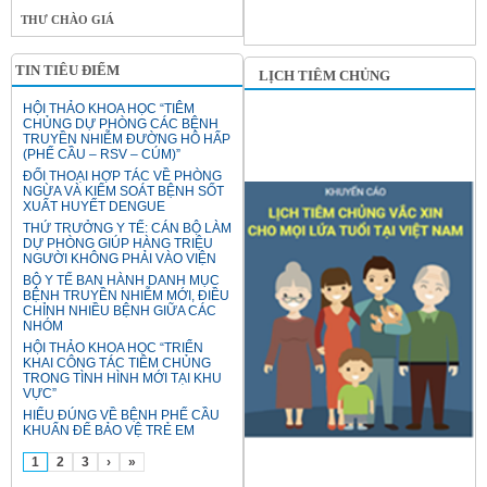
THƯ CHÀO GIÁ
TIN TIÊU ĐIỂM
LỊCH TIÊM CHỦNG
HỘI THẢO KHOA HỌC “TIÊM
CHỦNG DỰ PHÒNG CÁC BỆNH
TRUYỀN NHIỄM ĐƯỜNG HÔ HẤP
(PHẾ CẦU – RSV – CÚM)”
ĐỐI THOẠI HỢP TÁC VỀ PHÒNG
NGỪA VÀ KIỂM SOÁT BỆNH SỐT
XUẤT HUYẾT DENGUE
THỨ TRƯỞNG Y TẾ: CÁN BỘ LÀM
DỰ PHÒNG GIÚP HÀNG TRIỆU
NGƯỜI KHÔNG PHẢI VÀO VIỆN
BỘ Y TẾ BAN HÀNH DANH MỤC
BỆNH TRUYỀN NHIỄM MỚI, ĐIỀU
CHỈNH NHIỀU BỆNH GIỮA CÁC
NHÓM
HỘI THẢO KHOA HỌC “TRIỂN
KHAI CÔNG TÁC TIÊM CHỦNG
TRONG TÌNH HÌNH MỚI TẠI KHU
VỰC”
HIỂU ĐÚNG VỀ BỆNH PHẾ CẦU
KHUẨN ĐỂ BẢO VỆ TRẺ EM
1
2
3
›
»