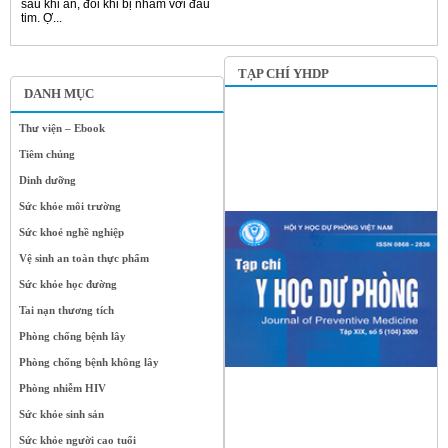
sau khi ăn, đôi khi bị nhầm với đau
tim. Ợ...
TẠP CHÍ YHDP
DANH MỤC
Thư viện – Ebook
Tiêm chủng
Dinh dưỡng
Sức khỏe môi trường
Sức khoẻ nghề nghiệp
Vệ sinh an toàn thực phẩm
Sức khỏe học đường
Tai nạn thương tích
Phòng chống bệnh lây
Phòng chống bệnh không lây
Phòng nhiễm HIV
Sức khỏe sinh sản
Sức khỏe người cao tuổi