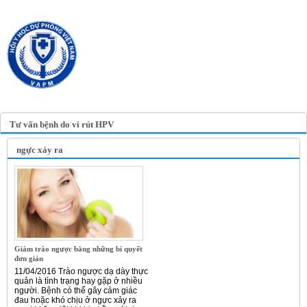
TRANG TIN ĐIỆN TỬ
HỘI Y HỌC DỰ PHÒNG
VIỆT NAM
VIETNAM ASSOCIATION OF
PREVENTIVE MEDICINE
Tư vấn bệnh do vi rút HPV
ngực xảy ra
Giảm trào ngược bằng những bí quyết
đơn giản
11/04/2016 Trào ngược dạ dày thực
quản là tình trạng hay gặp ở nhiều
người. Bệnh có thể gây cảm giác
đau hoặc khó chịu ở ngực xảy ra