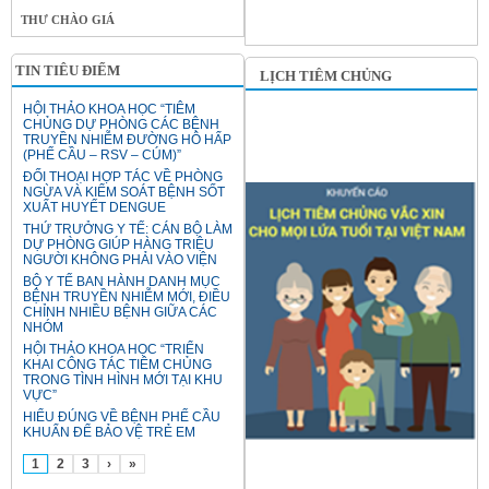
THƯ CHÀO GIÁ
TIN TIÊU ĐIỂM
LỊCH TIÊM CHỦNG
HỘI THẢO KHOA HỌC “TIÊM
CHỦNG DỰ PHÒNG CÁC BỆNH
TRUYỀN NHIỄM ĐƯỜNG HÔ HẤP
(PHẾ CẦU – RSV – CÚM)”
ĐỐI THOẠI HỢP TÁC VỀ PHÒNG
NGỪA VÀ KIỂM SOÁT BỆNH SỐT
XUẤT HUYẾT DENGUE
THỨ TRƯỞNG Y TẾ: CÁN BỘ LÀM
DỰ PHÒNG GIÚP HÀNG TRIỆU
NGƯỜI KHÔNG PHẢI VÀO VIỆN
BỘ Y TẾ BAN HÀNH DANH MỤC
BỆNH TRUYỀN NHIỄM MỚI, ĐIỀU
CHỈNH NHIỀU BỆNH GIỮA CÁC
NHÓM
HỘI THẢO KHOA HỌC “TRIỂN
KHAI CÔNG TÁC TIÊM CHỦNG
TRONG TÌNH HÌNH MỚI TẠI KHU
VỰC”
HIỂU ĐÚNG VỀ BỆNH PHẾ CẦU
KHUẨN ĐỂ BẢO VỆ TRẺ EM
1
2
3
›
»