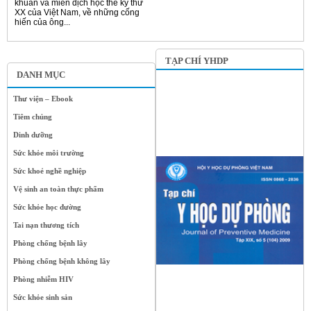
khuẩn và miễn dịch học thế kỷ thứ
XX của Việt Nam, về những cống
hiến của ông...
TẠP CHÍ YHDP
DANH MỤC
Thư viện – Ebook
Tiêm chủng
Dinh dưỡng
Sức khỏe môi trường
Sức khoẻ nghề nghiệp
Vệ sinh an toàn thực phẩm
Sức khỏe học đường
Tai nạn thương tích
Phòng chống bệnh lây
Phòng chống bệnh không lây
Phòng nhiễm HIV
Sức khỏe sinh sản