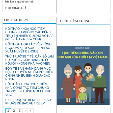
Sức khỏe người cao tuổi
THƯ CHÀO GIÁ
TIN TIÊU ĐIỂM
LỊCH TIÊM CHỦNG
HỘI THẢO KHOA HỌC “TIÊM
CHỦNG DỰ PHÒNG CÁC BỆNH
TRUYỀN NHIỄM ĐƯỜNG HÔ HẤP
(PHẾ CẦU – RSV – CÚM)”
ĐỐI THOẠI HỢP TÁC VỀ PHÒNG
NGỪA VÀ KIỂM SOÁT BỆNH SỐT
XUẤT HUYẾT DENGUE
THỨ TRƯỞNG Y TẾ: CÁN BỘ LÀM
DỰ PHÒNG GIÚP HÀNG TRIỆU
NGƯỜI KHÔNG PHẢI VÀO VIỆN
BỘ Y TẾ BAN HÀNH DANH MỤC
BỆNH TRUYỀN NHIỄM MỚI, ĐIỀU
CHỈNH NHIỀU BỆNH GIỮA CÁC
NHÓM
HỘI THẢO KHOA HỌC “TRIỂN
KHAI CÔNG TÁC TIÊM CHỦNG
TRONG TÌNH HÌNH MỚI TẠI KHU
VỰC”
HIỂU ĐÚNG VỀ BỆNH PHẾ CẦU
KHUẨN ĐỂ BẢO VỆ TRẺ EM
1
2
3
›
»