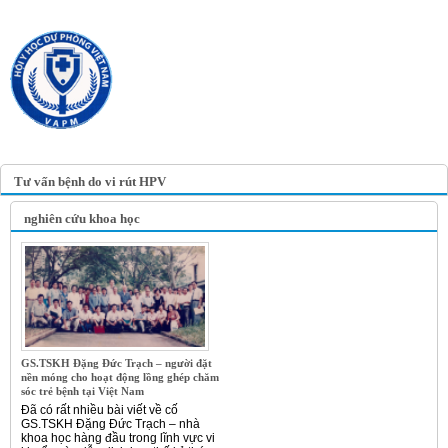
TRANG TIN ĐIỆN TỬ
HỘI Y HỌC DỰ PHÒNG
VIỆT NAM
VIETNAM ASSOCIATION OF
PREVENTIVE MEDICINE
Tư vấn bệnh do vi rút HPV
nghiên cứu khoa học
GS.TSKH Đặng Đức Trạch – người đặt
nền móng cho hoạt động lồng ghép chăm
sóc trẻ bệnh tại Việt Nam
Đã có rất nhiều bài viết về cố
GS.TSKH Đặng Đức Trạch – nhà
khoa học hàng đầu trong lĩnh vực vi