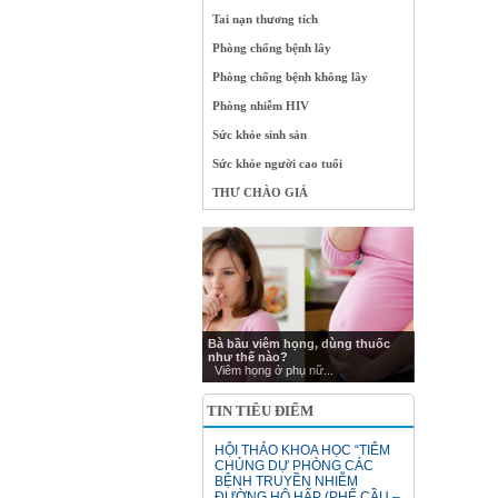
Tai nạn thương tích
Phòng chống bệnh lây
Phòng chống bệnh không lây
Phòng nhiễm HIV
Sức khỏe sinh sản
Sức khỏe người cao tuổi
THƯ CHÀO GIÁ
Bà bầu viêm họng, dùng thuốc
như thế nào?
Viêm họng ở phụ nữ...
TIN TIÊU ĐIỂM
HỘI THẢO KHOA HỌC “TIÊM
CHỦNG DỰ PHÒNG CÁC
BỆNH TRUYỀN NHIỄM
ĐƯỜNG HÔ HẤP (PHẾ CẦU –