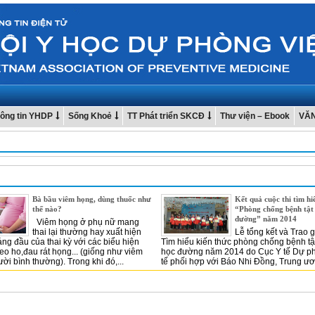
ông tin YHDP
Sống Khoẻ
TT Phát triển SKCĐ
Thư viện – Ebook
VĂ
Bà bầu viêm họng, dùng thuốc như
Kết quả cuộc thi tìm hi
thế nào?
“Phòng chống bệnh tật 
đường” năm 2014
Viêm họng ở phụ nữ mang
thai lại thường hay xuất hiện
Lễ tổng kết và Trao g
áng đầu của thai kỳ với các biểu hiện
Tìm hiểu kiến thức phòng chống bệnh tật
heo ho,đau rát họng... (giống như viêm
học đường năm 2014 do Cục Y tế Dự p
ời bình thường). Trong khi đó,...
tế phối hợp với Báo Nhi Đồng, Trung ươ