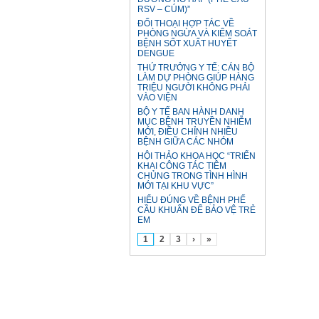
RSV – CÚM)”
ĐỐI THOẠI HỢP TÁC VỀ
PHÒNG NGỪA VÀ KIỂM SOÁT
BỆNH SỐT XUẤT HUYẾT
DENGUE
THỨ TRƯỞNG Y TẾ: CÁN BỘ
LÀM DỰ PHÒNG GIÚP HÀNG
TRIỆU NGƯỜI KHÔNG PHẢI
VÀO VIỆN
BỘ Y TẾ BAN HÀNH DANH
MỤC BỆNH TRUYỀN NHIỄM
MỚI, ĐIỀU CHỈNH NHIỀU
BỆNH GIỮA CÁC NHÓM
HỘI THẢO KHOA HỌC “TRIỂN
KHAI CÔNG TÁC TIÊM
CHỦNG TRONG TÌNH HÌNH
MỚI TẠI KHU VỰC”
HIỂU ĐÚNG VỀ BỆNH PHẾ
CẦU KHUẨN ĐỂ BẢO VỆ TRẺ
EM
1
2
3
›
»