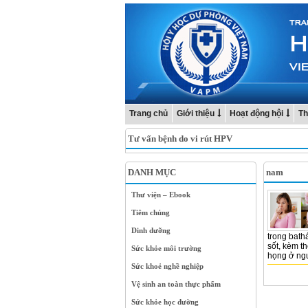
Trang chủ
Giới thiệu
Hoạt động hội
Th
Tư vấn bệnh do vi rút HPV
DANH MỤC
nam
Thư viện – Ebook
Tiêm chủng
Dinh dưỡng
trong bath
sốt, kèm t
Sức khỏe môi trường
họng ở ngư
Sức khoẻ nghề nghiệp
Vệ sinh an toàn thực phẩm
Sức khỏe học đường