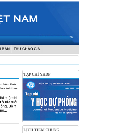
N BẢN
THƯ CHÀO GIÁ
TẠP CHÍ YHDP
ểu kiến thức
lứa tuổi học
iải cuộc thi
 ở lứa tuổi
hòng, Bộ Y
ng...
LỊCH TIÊM CHỦNG